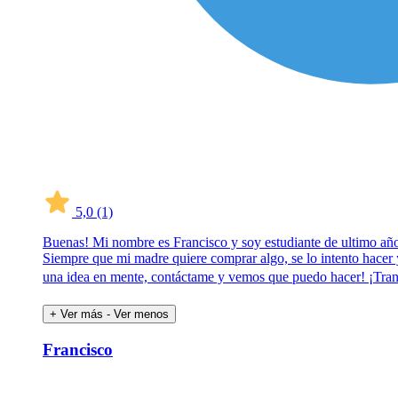
5,0
(1)
Buenas! Mi nombre es Francisco y soy estudiante de ultimo año de 
Siempre que mi madre quiere comprar algo, se lo intento hacer y
una idea en mente, contáctame y vemos que puedo hacer! ¡Tra
+ Ver más
- Ver menos
Francisco