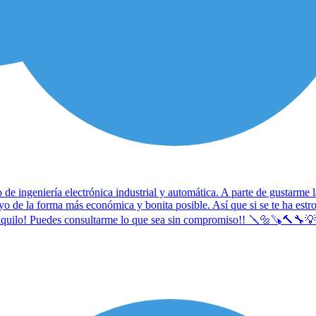
ingeniería electrónica industrial y automática. A parte de gustarme la e
o de la forma más económica y bonita posible. Así que si se te ha estro
nquilo! Puedes consultarme lo que sea sin compromiso!! 🪛🔩🪚🔨🔧