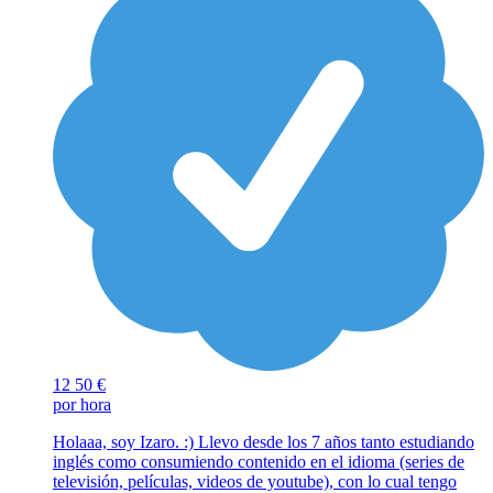
12
50 €
por hora
Holaaa, soy Izaro. :) Llevo desde los 7 años tanto estudiando
inglés como consumiendo contenido en el idioma (series de
televisión, películas, videos de youtube), con lo cual tengo