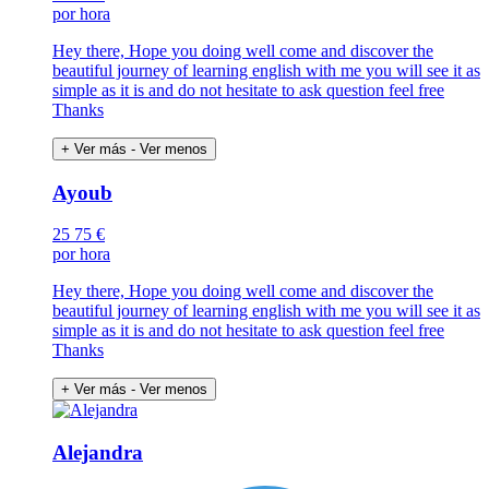
por hora
Hey there, Hope you doing well come and discover the
beautiful journey of learning english with me you will see it as
simple as it is and do not hesitate to ask question feel free
Thanks
+ Ver más
- Ver menos
Ayoub
25
75 €
por hora
Hey there, Hope you doing well come and discover the
beautiful journey of learning english with me you will see it as
simple as it is and do not hesitate to ask question feel free
Thanks
+ Ver más
- Ver menos
Alejandra