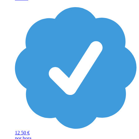
12
50 €
por hora