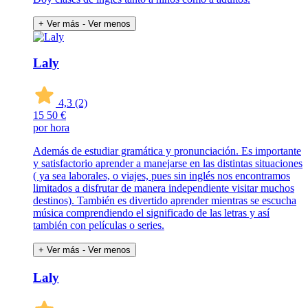
+ Ver más
- Ver menos
Laly
4,3
(2)
15
50 €
por hora
Además de estudiar gramática y pronunciación. Es importante
y satisfactorio aprender a manejarse en las distintas situaciones
( ya sea laborales, o viajes, pues sin inglés nos encontramos
limitados a disfrutar de manera independiente visitar muchos
destinos). También es divertido aprender mientras se escucha
música comprendiendo el significado de las letras y así
también con películas o series.
+ Ver más
- Ver menos
Laly