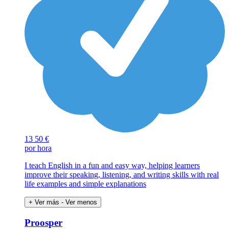
13
50 €
por hora
I teach English in a fun and easy way, helping learners
improve their speaking, listening, and writing skills with real
life examples and simple explanations
+ Ver más
- Ver menos
Proosper