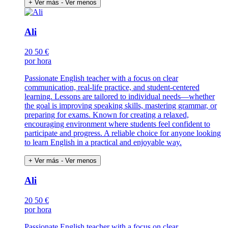
+ Ver más
- Ver menos
Ali
20
50 €
por hora
Passionate English teacher with a focus on clear
communication, real-life practice, and student-centered
learning. Lessons are tailored to individual needs—whether
the goal is improving speaking skills, mastering grammar, or
preparing for exams. Known for creating a relaxed,
encouraging environment where students feel confident to
participate and progress. A reliable choice for anyone looking
to learn English in a practical and enjoyable way.
+ Ver más
- Ver menos
Ali
20
50 €
por hora
Passionate English teacher with a focus on clear