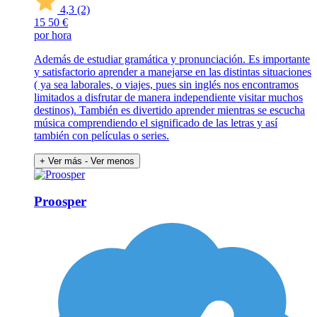
4,3
(2)
15
50 €
por hora
Además de estudiar gramática y pronunciación. Es importante
y satisfactorio aprender a manejarse en las distintas situaciones
( ya sea laborales, o viajes, pues sin inglés nos encontramos
limitados a disfrutar de manera independiente visitar muchos
destinos). También es divertido aprender mientras se escucha
música comprendiendo el significado de las letras y así
también con películas o series.
+ Ver más
- Ver menos
Proosper