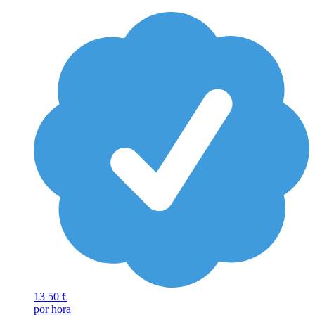
13
50 €
por hora