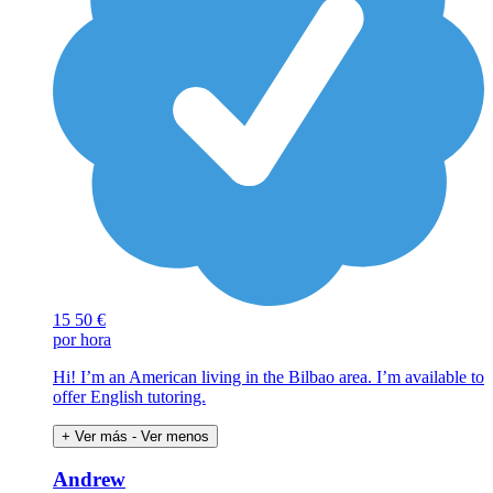
15
50 €
por hora
Hi! I’m an American living in the Bilbao area. I’m available to
offer English tutoring.
+ Ver más
- Ver menos
Andrew