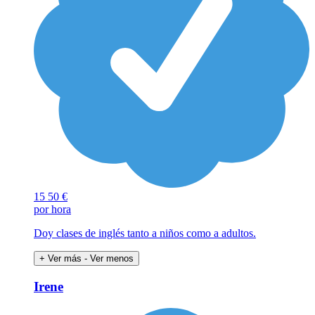
15
50 €
por hora
Doy clases de inglés tanto a niños como a adultos.
+ Ver más
- Ver menos
Irene