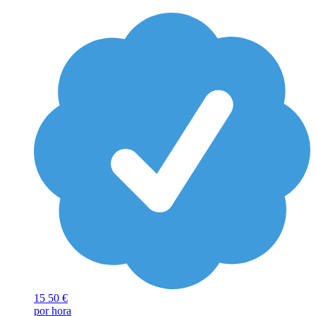
15
50 €
por hora