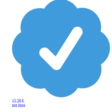
15
50 €
por hora