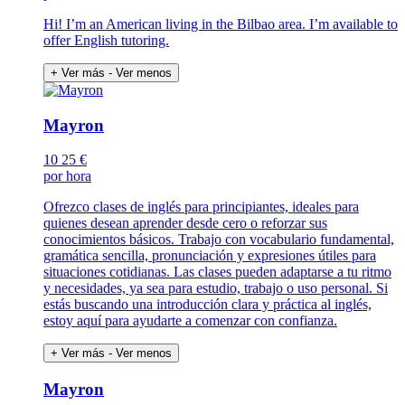
Hi! I’m an American living in the Bilbao area. I’m available to
offer English tutoring.
+ Ver más
- Ver menos
Mayron
10
25 €
por hora
Ofrezco clases de inglés para principiantes, ideales para
quienes desean aprender desde cero o reforzar sus
conocimientos básicos. Trabajo con vocabulario fundamental,
gramática sencilla, pronunciación y expresiones útiles para
situaciones cotidianas. Las clases pueden adaptarse a tu ritmo
y necesidades, ya sea para estudio, trabajo o uso personal. Si
estás buscando una introducción clara y práctica al inglés,
estoy aquí para ayudarte a comenzar con confianza.
+ Ver más
- Ver menos
Mayron