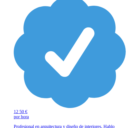
12
50 €
por hora
Profesional en arquitectura y diseño de interiores. Hablo