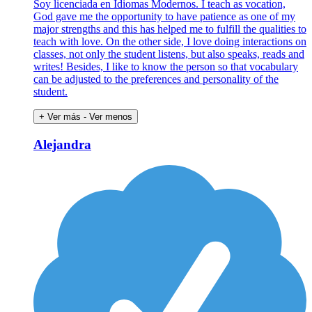
Soy licenciada en Idiomas Modernos. I teach as vocation,
God gave me the opportunity to have patience as one of my
major strengths and this has helped me to fulfill the qualities to
teach with love. On the other side, I love doing interactions on
classes, not only the student listens, but also speaks, reads and
writes! Besides, I like to know the person so that vocabulary
can be adjusted to the preferences and personality of the
student.
+ Ver más
- Ver menos
Alejandra