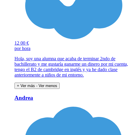
12
00 €
por hora
Hola, soy una alumna que acaba de terminar 2ndo de
bachillerato y me gustaría ganarme un dinero por mi cuenta,
tengo el B2 de cambridge en inglés y ya he dado clase
anteriormente a niños de mi entorno.
+ Ver más
- Ver menos
Andrea