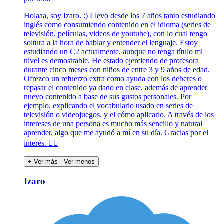
Holaaa, soy Izaro. :) Llevo desde los 7 años tanto estudiando
inglés como consumiendo contenido en el idioma (series de
televisión, películas, videos de youtube), con lo cual tengo
soltura a la hora de hablar y entender el lenguaje. Estoy
estudiando un C2 actualmente, aunque no tenga título mi
nivel es demostrable. He estado ejerciendo de profesora
durante cinco meses con niños de entre 3 y 9 años de edad.
Ofrezco un refuerzo extra como ayuda con los deberes o
repasar el contenido ya dado en clase, además de aprender
nuevo contenido a base de sus gustos personales. Por
ejemplo, explicando el vocabulario usado en series de
televisión o videojuegos, y el cómo aplicarlo. A través de los
intereses de una persona es mucho más sencillo y natural
aprender, algo que me ayudó a mí en su día. Gracias por el
interés. 🙂‍↕️
+ Ver más
- Ver menos
Izaro