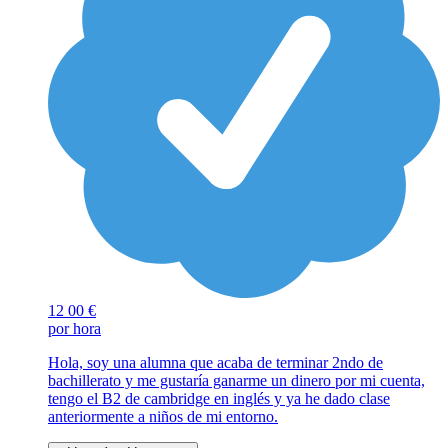
12
00 €
por hora
Hola, soy una alumna que acaba de terminar 2ndo de
bachillerato y me gustaría ganarme un dinero por mi cuenta,
tengo el B2 de cambridge en inglés y ya he dado clase
anteriormente a niños de mi entorno.