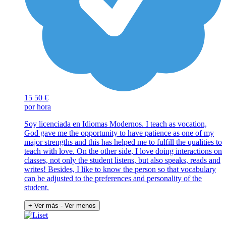
15
50 €
por hora
Soy licenciada en Idiomas Modernos. I teach as vocation,
God gave me the opportunity to have patience as one of my
major strengths and this has helped me to fulfill the qualities to
teach with love. On the other side, I love doing interactions on
classes, not only the student listens, but also speaks, reads and
writes! Besides, I like to know the person so that vocabulary
can be adjusted to the preferences and personality of the
student.
+ Ver más
- Ver menos