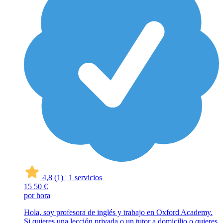
4,8
(1)
|
1 servicios
15
50 €
por hora
Hola, soy profesora de inglés y trabajo en Oxford Academy.
Si quieres una lección privada o un tutor a domicilio o quieres