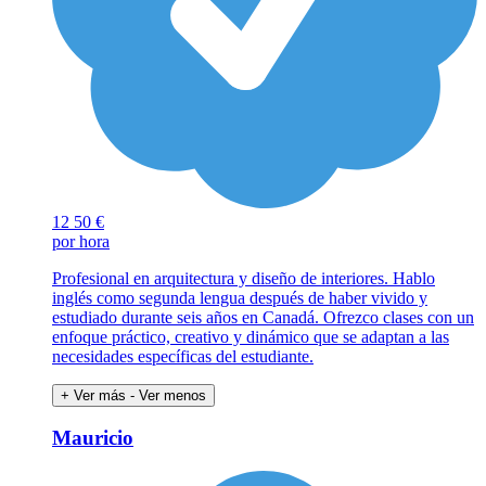
12
50 €
por hora
Profesional en arquitectura y diseño de interiores. Hablo
inglés como segunda lengua después de haber vivido y
estudiado durante seis años en Canadá. Ofrezco clases con un
enfoque práctico, creativo y dinámico que se adaptan a las
necesidades específicas del estudiante.
+ Ver más
- Ver menos
Mauricio