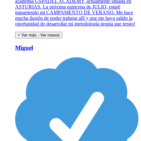
academia GSPADEL ACADEMY, actualmente situada en
ASTURIAS. La próxima quincena de JULIO, estaré
impartiendo mi CAMPAMENTO DE VERANO. Me hace
mucha ilusión de poder trabajar allí y que me haya salido la
oportunidad de desarrollar mi metodología propia que tengo!
+ Ver más
- Ver menos
Miguel