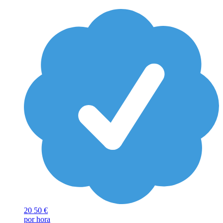
20
50 €
por hora