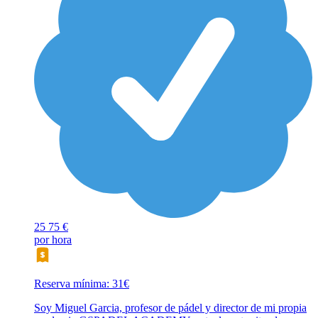
25
75 €
por hora
Reserva mínima: 31€
Soy Miguel Garcia, profesor de pádel y director de mi propia