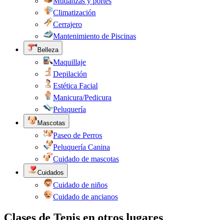
Mudanzas y portes
Climatización
Cerrajero
Mantenimiento de Piscinas
Belleza
Maquillaje
Depilación
Estética Facial
Manicura/Pedicura
Peluquería
Mascotas
Paseo de Perros
Peluquería Canina
Cuidado de mascotas
Cuidados
Cuidado de niños
Cuidado de ancianos
Clases de Tenis en otros lugares