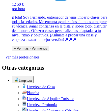
12
50 €
por hora
¡Hola! Soy Fernando, entrenador de tenis imparto clases para
todas las edades. Me encanta ayudar a los alumnos a mejorar
su técnica, ganar confianza en la pista y, sobre todo, disfrutar
del deporte. Ofrezco clases personalizadas adaptadas a tu
nivel, ritmo y objetivos. ¡Anímate a probar una clase y
empieza a sacar tu mejor versión! 🎾🎾🎾
+ Ver más
- Ver menos
+ Ver más profesionales
Otras categorías
Limpieza
Limpieza de Casa
Plancha
Limpieza de Alquiler Turístico
Limpieza Profunda
Limpieza de Ventanas y Cristales