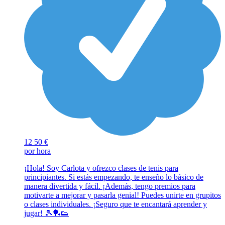
12
50 €
por hora
¡Hola! Soy Carlota y ofrezco clases de tenis para
principiantes. Si estás empezando, te enseño lo básico de
manera divertida y fácil. ¡Además, tengo premios para
motivarte a mejorar y pasarla genial! Puedes unirte en grupitos
o clases individuales. ¡Seguro que te encantará aprender y
jugar! 🎾🏓👟