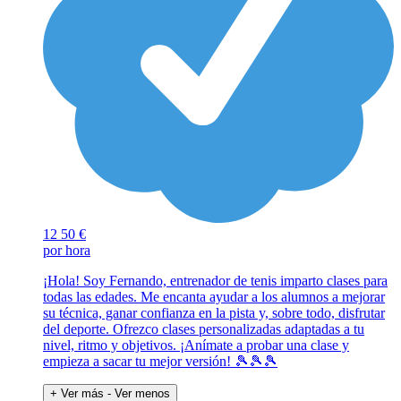
12
50 €
por hora
¡Hola! Soy Fernando, entrenador de tenis imparto clases para
todas las edades. Me encanta ayudar a los alumnos a mejorar
su técnica, ganar confianza en la pista y, sobre todo, disfrutar
del deporte. Ofrezco clases personalizadas adaptadas a tu
nivel, ritmo y objetivos. ¡Anímate a probar una clase y
empieza a sacar tu mejor versión! 🎾🎾🎾
+ Ver más
- Ver menos