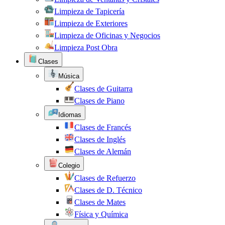
Limpieza de Tapicería
Limpieza de Exteriores
Limpieza de Oficinas y Negocios
Limpieza Post Obra
Clases
Música
Clases de Guitarra
Clases de Piano
Idiomas
Clases de Francés
Clases de Inglés
Clases de Alemán
Colegio
Clases de Refuerzo
Clases de D. Técnico
Clases de Mates
Física y Química