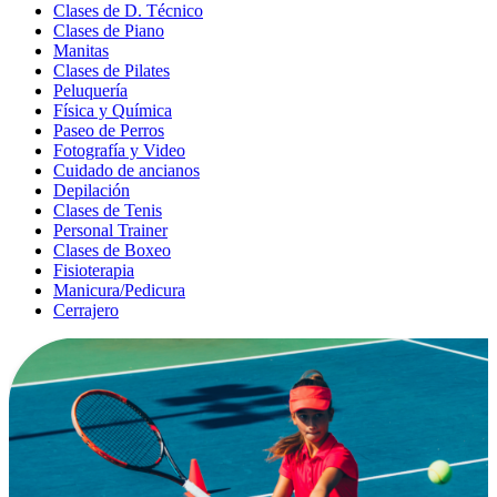
Clases de D. Técnico
Clases de Piano
Manitas
Clases de Pilates
Peluquería
Física y Química
Paseo de Perros
Fotografía y Video
Cuidado de ancianos
Depilación
Clases de Tenis
Personal Trainer
Clases de Boxeo
Fisioterapia
Manicura/Pedicura
Cerrajero