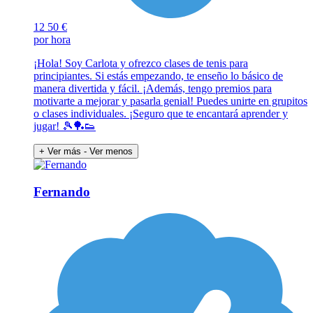
12
50 €
por hora
¡Hola! Soy Carlota y ofrezco clases de tenis para
principiantes. Si estás empezando, te enseño lo básico de
manera divertida y fácil. ¡Además, tengo premios para
motivarte a mejorar y pasarla genial! Puedes unirte en grupitos
o clases individuales. ¡Seguro que te encantará aprender y
jugar! 🎾🏓👟
+ Ver más
- Ver menos
Fernando