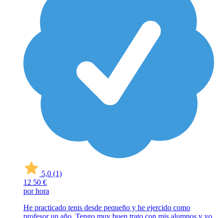
5,0
(1)
12
50 €
por hora
He practicado tenis desde pequeño y he ejercido como
profesor un año. Tengo muy buen trato con mis alumnos y yo