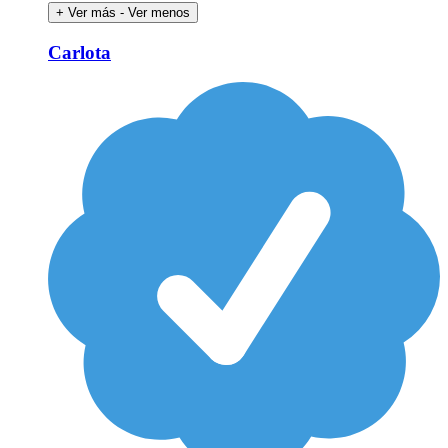
+ Ver más
- Ver menos
Carlota