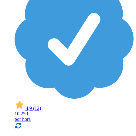
4,9
(12)
10
25 €
por hora