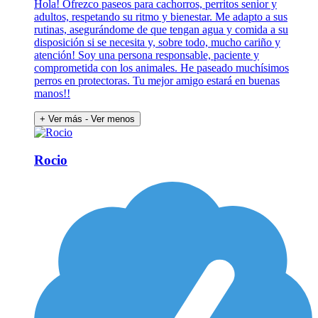
Hola! Ofrezco paseos para cachorros, perritos senior y
adultos, respetando su ritmo y bienestar. Me adapto a sus
rutinas, asegurándome de que tengan agua y comida a su
disposición si se necesita y, sobre todo, mucho cariño y
atención! Soy una persona responsable, paciente y
comprometida con los animales. He paseado muchísimos
perros en protectoras. Tu mejor amigo estará en buenas
manos!!
+ Ver más
- Ver menos
Rocio