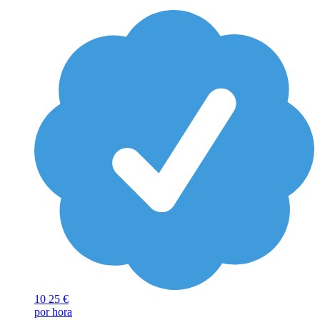
10
25 €
por hora