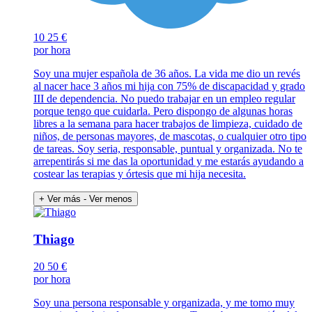
10
25 €
por hora
Soy una mujer española de 36 años. La vida me dio un revés
al nacer hace 3 años mi hija con 75% de discapacidad y grado
III de dependencia. No puedo trabajar en un empleo regular
porque tengo que cuidarla. Pero dispongo de algunas horas
libres a la semana para hacer trabajos de limpieza, cuidado de
niños, de personas mayores, de mascotas, o cualquier otro tipo
de tareas. Soy seria, responsable, puntual y organizada. No te
arrepentirás si me das la oportunidad y me estarás ayudando a
costear las terapias y órtesis que mi hija necesita.
+ Ver más
- Ver menos
Thiago
20
50 €
por hora
Soy una persona responsable y organizada, y me tomo muy