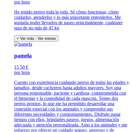
por hora
He tenido perros toda la vida. Sé cómo funcionan, cómo
cuidarlos, atenderlos y lo más importante entenderlos. Me
gustaría poder llevarlos de paseo principalmente, cualquier
raza de no más de 45 kg
+ Ver más
- Ver menos
pamela
15
50 €
por hora
Cuento con experiencia cuidando perros de todas las edades y
tamaños, desde cachorros hasta adultos mayores. Soy una
persona responsable, paciente y cariñosa, comprometida con
el bienestar y la comodidad de cada mascota. Tengo dos
perros propios, lo que me ha permitido desarrollar una
conexión especial con los animales y comprender sus
diferentes necesidades y comportamientos. Disfruto pasar
tiempo con ellos, brindarles paseos, juegos, alimentación
adecuada y atención personalizada. Amo a los animales y me
esfuerzo por ofrecer un cuidado seguro, amoroso y de