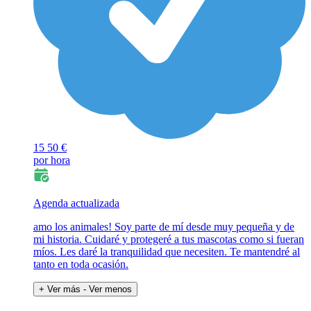
15
50 €
por hora
Agenda actualizada
amo los animales! Soy parte de mí desde muy pequeña y de
mi historia. Cuidaré y protegeré a tus mascotas como si fueran
míos. Les daré la tranquilidad que necesiten. Te mantendré al
tanto en toda ocasión.
+ Ver más
- Ver menos