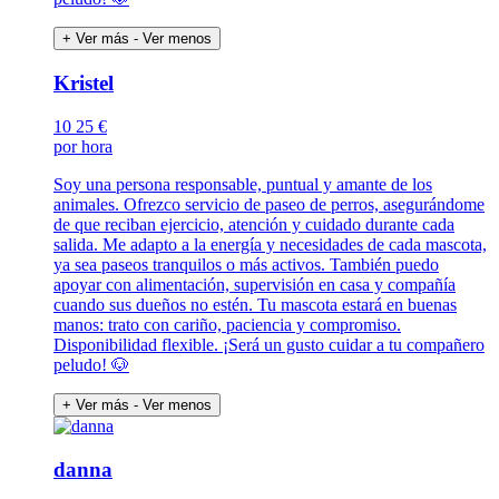
+ Ver más
- Ver menos
Kristel
10
25 €
por hora
Soy una persona responsable, puntual y amante de los
animales. Ofrezco servicio de paseo de perros, asegurándome
de que reciban ejercicio, atención y cuidado durante cada
salida. Me adapto a la energía y necesidades de cada mascota,
ya sea paseos tranquilos o más activos. También puedo
apoyar con alimentación, supervisión en casa y compañía
cuando sus dueños no estén. Tu mascota estará en buenas
manos: trato con cariño, paciencia y compromiso.
Disponibilidad flexible. ¡Será un gusto cuidar a tu compañero
peludo! 🐶
+ Ver más
- Ver menos
danna