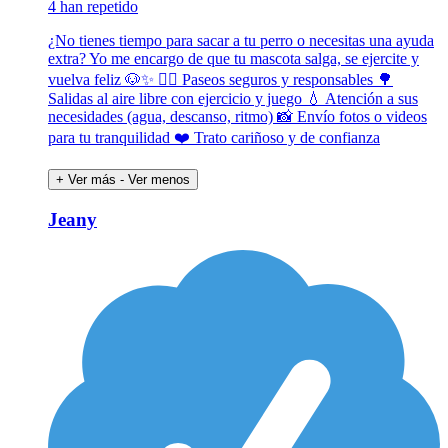
4 han repetido
¿No tienes tiempo para sacar a tu perro o necesitas una ayuda
extra? Yo me encargo de que tu mascota salga, se ejercite y
vuelva feliz 🐶✨ 🚶‍♂️ Paseos seguros y responsables 🌳
Salidas al aire libre con ejercicio y juego 💧 Atención a sus
necesidades (agua, descanso, ritmo) 📸 Envío fotos o videos
para tu tranquilidad ❤️ Trato cariñoso y de confianza
+ Ver más
- Ver menos
Jeany