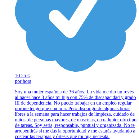
10
25 €
por hora
Soy una mujer española de 36 años. La vida me dio un revés
al nacer hace 3 años mi hija con 75% de discapacidad y grado
III de dependencia. No puedo trabajar en un empleo regular
porque tengo que cuidarla. Pero dispongo de algunas horas
libres a la semana para hacer trabajos de limpieza, cuidado de
niños, de personas mayores, de mascotas, o cualquier otro tipo
de tareas. Soy seria, responsable, puntual y organizada. No te
arrepentirás si me das la oportunidad y me estarás ayudando a
costear las terapias y órtesis que mi hija necesita.