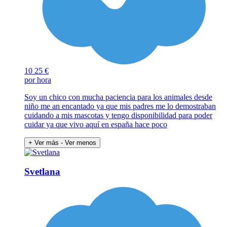
10
25 €
por hora
Soy un chico con mucha paciencia para los animales desde
niño me an encantado ya que mis padres me lo demostraban
cuidando a mis mascotas y tengo disponibilidad para poder
cuidar ya que vivo aquí en españa hace poco
+ Ver más
- Ver menos
Svetlana