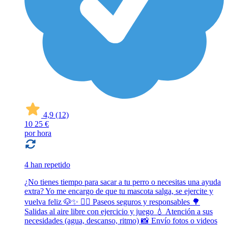
4,9
(12)
10
25 €
por hora
4 han repetido
¿No tienes tiempo para sacar a tu perro o necesitas una ayuda
extra? Yo me encargo de que tu mascota salga, se ejercite y
vuelva feliz 🐶✨ 🚶‍♂️ Paseos seguros y responsables 🌳
Salidas al aire libre con ejercicio y juego 💧 Atención a sus
necesidades (agua, descanso, ritmo) 📸 Envío fotos o videos