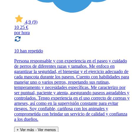
4,9
(9)
10
25 €
por hora
10 han repetido
Persona responsable y con experiencia en el paseo y cuidado
de perros de diferentes razas y tamaños. Me enfoco en
garantizar la seguridad, el bienestar y el ejercicio adecuado de
cada mascota durante los paseos. Cuento con habilidades para
manejar uno o varios perros, respetando sus rutinas,
temperamento y necesidades específicas. Me caracterizo por
ser puntual, paciente y atenta, asegurando paseos agradables y
controlados. Tengo experiencia en el uso correcto de correas y
arneses, así como en la supervisión constante para evitar
riesgos. Soy confiable, cariñosa con los animales y
comprometida con brindar un servicio de calidad y confianza
a los dueños.
+ Ver más
- Ver menos