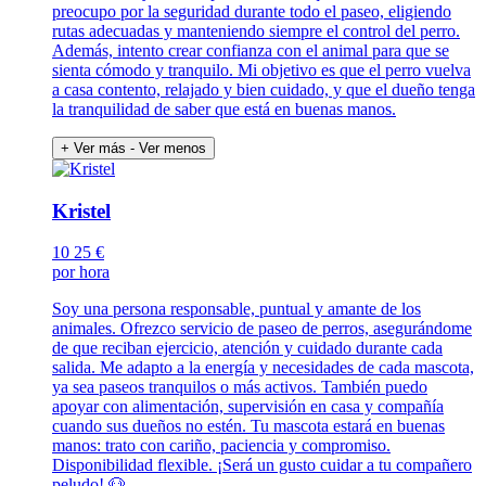
preocupo por la seguridad durante todo el paseo, eligiendo
rutas adecuadas y manteniendo siempre el control del perro.
Además, intento crear confianza con el animal para que se
sienta cómodo y tranquilo. Mi objetivo es que el perro vuelva
a casa contento, relajado y bien cuidado, y que el dueño tenga
la tranquilidad de saber que está en buenas manos.
+ Ver más
- Ver menos
Kristel
10
25 €
por hora
Soy una persona responsable, puntual y amante de los
animales. Ofrezco servicio de paseo de perros, asegurándome
de que reciban ejercicio, atención y cuidado durante cada
salida. Me adapto a la energía y necesidades de cada mascota,
ya sea paseos tranquilos o más activos. También puedo
apoyar con alimentación, supervisión en casa y compañía
cuando sus dueños no estén. Tu mascota estará en buenas
manos: trato con cariño, paciencia y compromiso.
Disponibilidad flexible. ¡Será un gusto cuidar a tu compañero
peludo! 🐶