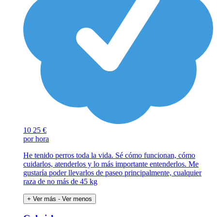
10
25 €
por hora
He tenido perros toda la vida. Sé cómo funcionan, cómo
cuidarlos, atenderlos y lo más importante entenderlos. Me
gustaría poder llevarlos de paseo principalmente, cualquier
raza de no más de 45 kg
+ Ver más
- Ver menos