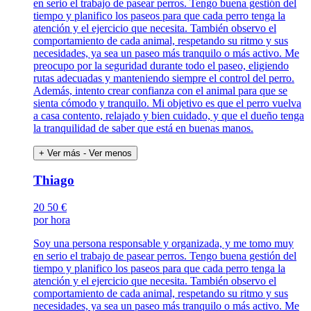
en serio el trabajo de pasear perros. Tengo buena gestión del
tiempo y planifico los paseos para que cada perro tenga la
atención y el ejercicio que necesita. También observo el
comportamiento de cada animal, respetando su ritmo y sus
necesidades, ya sea un paseo más tranquilo o más activo. Me
preocupo por la seguridad durante todo el paseo, eligiendo
rutas adecuadas y manteniendo siempre el control del perro.
Además, intento crear confianza con el animal para que se
sienta cómodo y tranquilo. Mi objetivo es que el perro vuelva
a casa contento, relajado y bien cuidado, y que el dueño tenga
la tranquilidad de saber que está en buenas manos.
+ Ver más
- Ver menos
Thiago
20
50 €
por hora
Soy una persona responsable y organizada, y me tomo muy
en serio el trabajo de pasear perros. Tengo buena gestión del
tiempo y planifico los paseos para que cada perro tenga la
atención y el ejercicio que necesita. También observo el
comportamiento de cada animal, respetando su ritmo y sus
necesidades, ya sea un paseo más tranquilo o más activo. Me