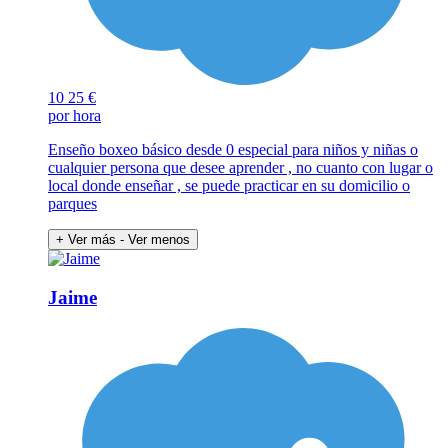
10
25 €
por hora
Enseño boxeo básico desde 0 especial para niños y niñas o
cualquier persona que desee aprender , no cuanto con lugar o
local donde enseñar , se puede practicar en su domicilio o
parques
+ Ver más
- Ver menos
Jaime