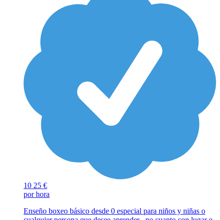
10
25 €
por hora
Enseño boxeo básico desde 0 especial para niños y niñas o
cualquier persona que desee aprender , no cuanto con lugar o