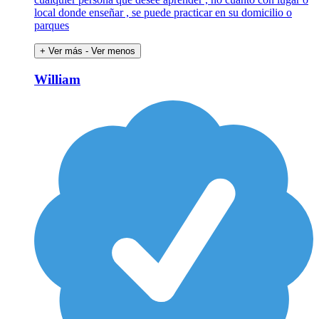
local donde enseñar , se puede practicar en su domicilio o
parques
+ Ver más
- Ver menos
William