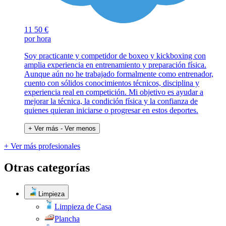
11
50 €
por hora
Soy practicante y competidor de boxeo y kickboxing con
amplia experiencia en entrenamiento y preparación física.
Aunque aún no he trabajado formalmente como entrenador,
cuento con sólidos conocimientos técnicos, disciplina y
experiencia real en competición. Mi objetivo es ayudar a
mejorar la técnica, la condición física y la confianza de
quienes quieran iniciarse o progresar en estos deportes.
+ Ver más
- Ver menos
+ Ver más profesionales
Otras categorías
Limpieza
Limpieza de Casa
Plancha