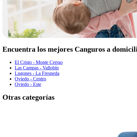
Encuentra los mejores Canguros a domicil
El Cristo - Monte Cerrao
Las Campas - Vallobín
Lugones - La Fresneda
Oviedo - Centro
Oviedo - Este
Otras categorías