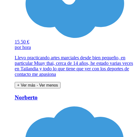
15
50 €
por hora
Llevo practicando artes marciales desde bien pequeño, en
particular Muay thai, cerca de 14 años, he estado varias veces
en Tailandia y todo lo que tiene que ver con los deportes de
contacto me apasiona
+ Ver más
- Ver menos
Norberto