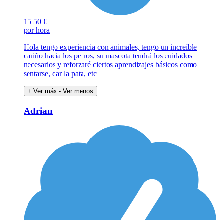
15
50 €
por hora
Hola tengo experiencia con animales, tengo un increíble
cariño hacia los perros, su mascota tendrá los cuidados
necesarios y reforzaré ciertos aprendizajes básicos como
sentarse, dar la pata, etc
+ Ver más
- Ver menos
Adrian