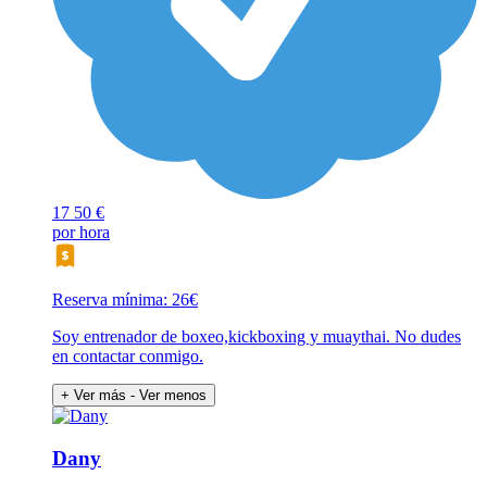
17
50 €
por hora
Reserva mínima: 26€
Soy entrenador de boxeo,kickboxing y muaythai. No dudes
en contactar conmigo.
+ Ver más
- Ver menos
Dany