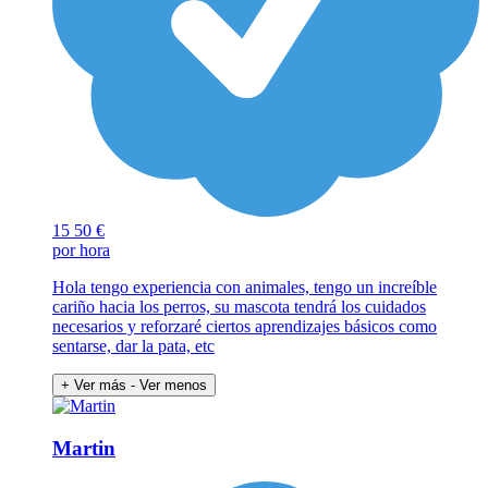
15
50 €
por hora
Hola tengo experiencia con animales, tengo un increíble
cariño hacia los perros, su mascota tendrá los cuidados
necesarios y reforzaré ciertos aprendizajes básicos como
sentarse, dar la pata, etc
+ Ver más
- Ver menos
Martin