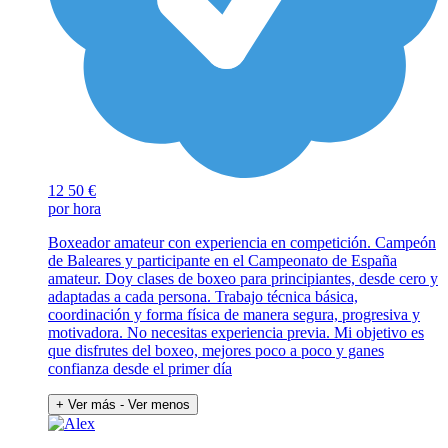
12
50 €
por hora
Boxeador amateur con experiencia en competición. Campeón
de Baleares y participante en el Campeonato de España
amateur. Doy clases de boxeo para principiantes, desde cero y
adaptadas a cada persona. Trabajo técnica básica,
coordinación y forma física de manera segura, progresiva y
motivadora. No necesitas experiencia previa. Mi objetivo es
que disfrutes del boxeo, mejores poco a poco y ganes
confianza desde el primer día
+ Ver más
- Ver menos