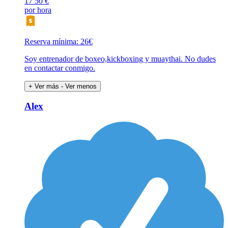
17
50 €
por hora
Reserva mínima: 26€
Soy entrenador de boxeo,kickboxing y muaythai. No dudes
en contactar conmigo.
+ Ver más
- Ver menos
Alex