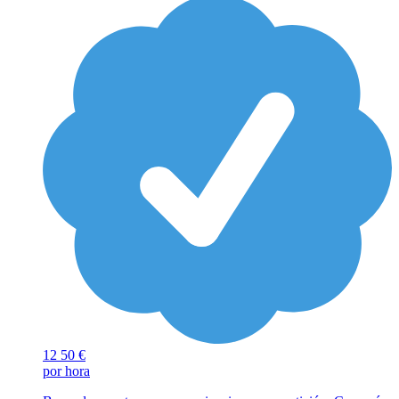
12
50 €
por hora