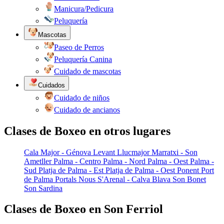
Manicura/Pedicura
Peluquería
Mascotas
Paseo de Perros
Peluquería Canina
Cuidado de mascotas
Cuidados
Cuidado de niños
Cuidado de ancianos
Clases de Boxeo en otros lugares
Cala Major - Génova
Levant
Llucmajor
Marratxi - Son
Ametller
Palma - Centro
Palma - Nord
Palma - Oest
Palma -
Sud
Platja de Palma - Est
Platja de Palma - Oest
Ponent
Port
de Palma
Portals Nous
S'Arenal - Calva Blava
Son Bonet
Son Sardina
Clases de Boxeo en Son Ferriol