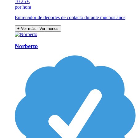
10
25 €
por hora
Entrenador de deportes de contacto durante muchos años
+ Ver más
- Ver menos
Norberto