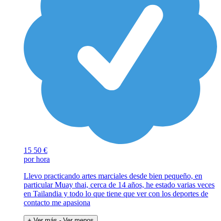
15
50 €
por hora
Llevo practicando artes marciales desde bien pequeño, en
particular Muay thai, cerca de 14 años, he estado varias veces
en Tailandia y todo lo que tiene que ver con los deportes de
contacto me apasiona
+ Ver más
- Ver menos