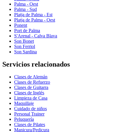
Palma - Oest
Palma - Sud
Platja de Palma - Est
Platja de Palma - Oest
Ponent
Port de Palma
S'Arenal - Calva Blava
Son Bonet
Son Ferriol
Son Sardina
Servicios relacionados
Clases de Alemán
Clases de Refuerzo
Clases de Guitarra
Clases de Inglés
Limpieza de Casa
Maquillaje
Cuidado de niños
Personal Trainer
Peluquería
Clases de Pilates
Manicura/Pedicura