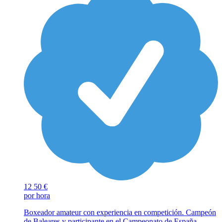
12
50 €
por hora
Boxeador amateur con experiencia en competición. Campeón
de Baleares y participante en el Campeonato de España