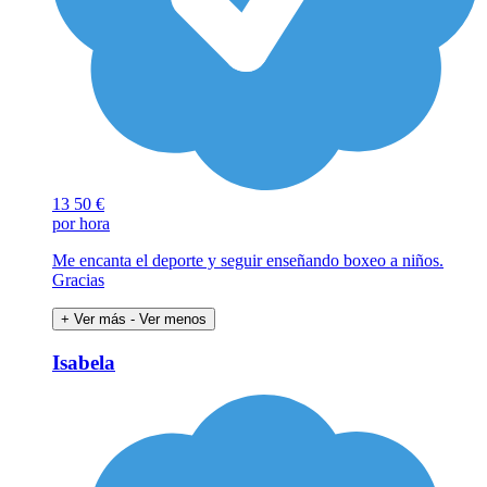
13
50 €
por hora
Me encanta el deporte y seguir enseñando boxeo a niños.
Gracias
+ Ver más
- Ver menos
Isabela