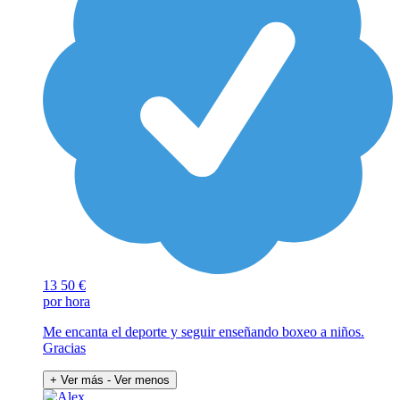
13
50 €
por hora
Me encanta el deporte y seguir enseñando boxeo a niños.
Gracias
+ Ver más
- Ver menos