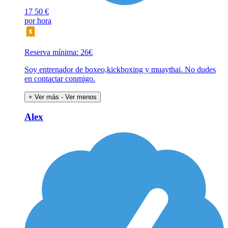
17
50 €
por hora
Reserva mínima: 26€
Soy entrenador de boxeo,kickboxing y muaythai. No dudes
en contactar conmigo.
+ Ver más
- Ver menos
Alex