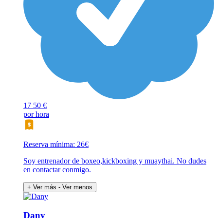
17
50 €
por hora
Reserva mínima: 26€
Soy entrenador de boxeo,kickboxing y muaythai. No dudes
en contactar conmigo.
+ Ver más
- Ver menos
Dany