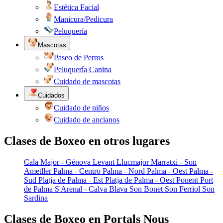
Estética Facial
Manicura/Pedicura
Peluquería
Mascotas
Paseo de Perros
Peluquería Canina
Cuidado de mascotas
Cuidados
Cuidado de niños
Cuidado de ancianos
Clases de Boxeo en otros lugares
Cala Major - Génova
Levant
Llucmajor
Marratxi - Son
Ametller
Palma - Centro
Palma - Nord
Palma - Oest
Palma -
Sud
Platja de Palma - Est
Platja de Palma - Oest
Ponent
Port
de Palma
S'Arenal - Calva Blava
Son Bonet
Son Ferriol
Son
Sardina
Clases de Boxeo en Portals Nous