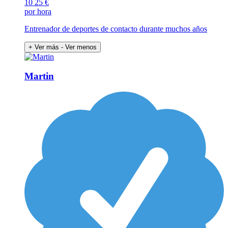
10
25 €
por hora
Entrenador de deportes de contacto durante muchos años
+ Ver más
- Ver menos
Martin