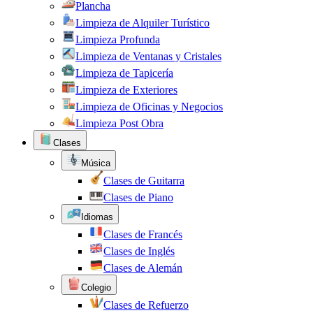
Plancha
Limpieza de Alquiler Turístico
Limpieza Profunda
Limpieza de Ventanas y Cristales
Limpieza de Tapicería
Limpieza de Exteriores
Limpieza de Oficinas y Negocios
Limpieza Post Obra
Clases
Música
Clases de Guitarra
Clases de Piano
Idiomas
Clases de Francés
Clases de Inglés
Clases de Alemán
Colegio
Clases de Refuerzo