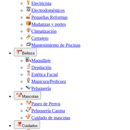
Electricista
Electrodomésticos
Pequeñas Reformas
Mudanzas y portes
Climatización
Cerrajero
Mantenimiento de Piscinas
Belleza
Maquillaje
Depilación
Estética Facial
Manicura/Pedicura
Peluquería
Mascotas
Paseo de Perros
Peluquería Canina
Cuidado de mascotas
Cuidados