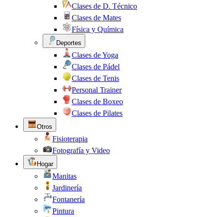
Clases de D. Técnico
Clases de Mates
Física y Química
Deportes
Clases de Yoga
Clases de Pádel
Clases de Tenis
Personal Trainer
Clases de Boxeo
Clases de Pilates
Otros
Fisioterapia
Fotografía y Video
Hogar
Manitas
Jardinería
Fontanería
Pintura