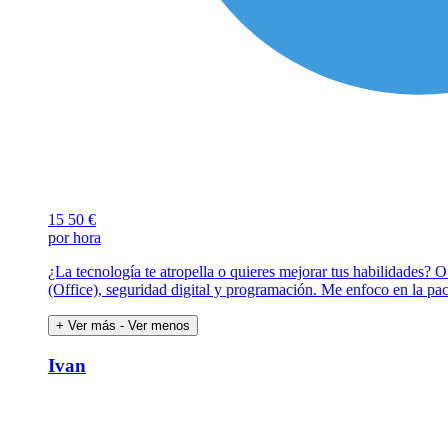
15
50 €
por hora
¿La tecnología te atropella o quieres mejorar tus habilidades? O
(Office), seguridad digital y programación. Me enfoco en la pac
+ Ver más
- Ver menos
Ivan