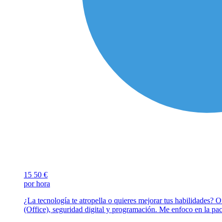
15
50 €
por hora
¿La tecnología te atropella o quieres mejorar tus habilidades? O
(Office), seguridad digital y programación. Me enfoco en la pac