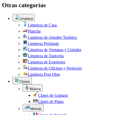
Otras categorías
Limpieza
Limpieza de Casa
Plancha
Limpieza de Alquiler Turístico
Limpieza Profunda
Limpieza de Ventanas y Cristales
Limpieza de Tapicería
Limpieza de Exteriores
Limpieza de Oficinas y Negocios
Limpieza Post Obra
Clases
Música
Clases de Guitarra
Clases de Piano
Idiomas