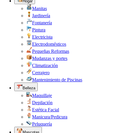
Hogar
Manitas
Jardinería
Fontanería
Pintura
Electricista
Electrodomésticos
Pequeñas Reformas
Mudanzas y portes
Climatización
Cerrajero
Mantenimiento de Piscinas
Belleza
Maquillaje
Depilación
Estética Facial
Manicura/Pedicura
Peluquería
Mascotas