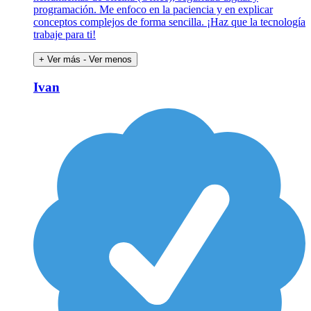
programación. Me enfoco en la paciencia y en explicar
conceptos complejos de forma sencilla. ¡Haz que la tecnología
trabaje para ti!
+ Ver más
- Ver menos
Ivan