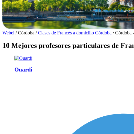
Webel
/
Córdoba
/
Clases de Francés a domicilio Córdoba
/
Córdoba -
10 Mejores profesores particulares de Fra
Ouardi