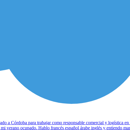
ado a Córdoba para trabajar como responsable comercial y logística en
er mi verano ocupado. Hablo francés español árabe inglés y entiendo m