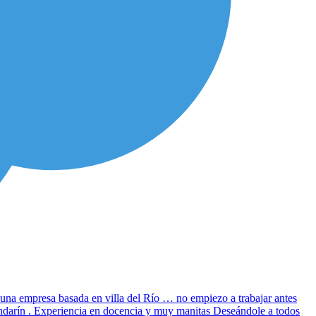
 una empresa basada en villa del Río … no empiezo a trabajar antes
andarín . Experiencia en docencia y muy manitas Deseándole a todos