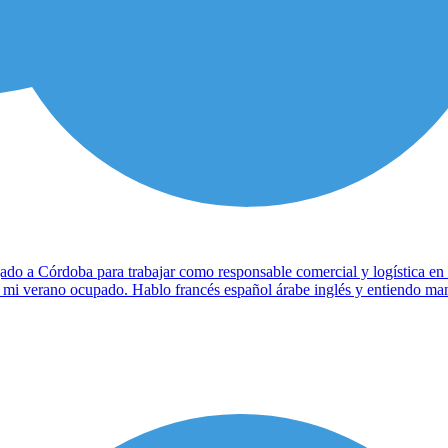
ado a Córdoba para trabajar como responsable comercial y logística en
er mi verano ocupado. Hablo francés español árabe inglés y entiendo m