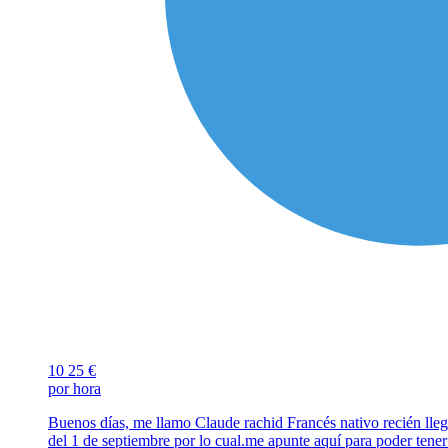
10
25 €
por hora
Buenos días, me llamo Claude rachid Francés nativo recién lleg
del 1 de septiembre por lo cual.me apunte aquí para poder ten