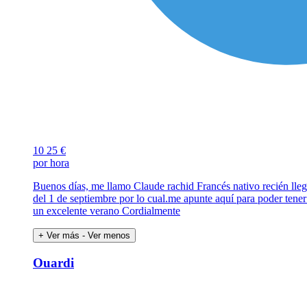
10
25 €
por hora
Buenos días, me llamo Claude rachid Francés nativo recién lleg
del 1 de septiembre por lo cual.me apunte aquí para poder ten
un excelente verano Cordialmente
+ Ver más
- Ver menos
Ouardi