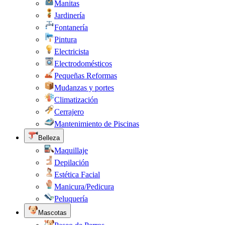
Manitas
Jardinería
Fontanería
Pintura
Electricista
Electrodomésticos
Pequeñas Reformas
Mudanzas y portes
Climatización
Cerrajero
Mantenimiento de Piscinas
Belleza
Maquillaje
Depilación
Estética Facial
Manicura/Pedicura
Peluquería
Mascotas