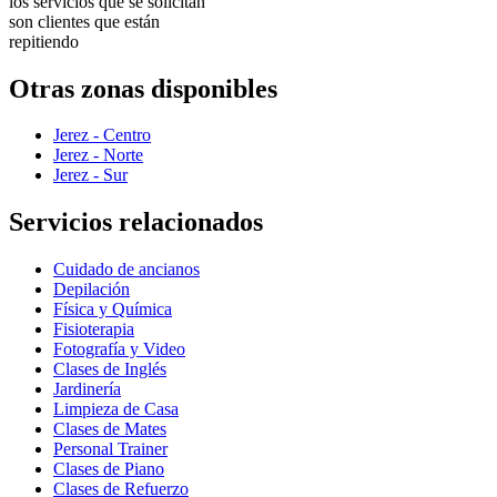
los servicios que se solicitan
son clientes que están
repitiendo
Otras zonas disponibles
Jerez - Centro
Jerez - Norte
Jerez - Sur
Servicios relacionados
Cuidado de ancianos
Depilación
Física y Química
Fisioterapia
Fotografía y Video
Clases de Inglés
Jardinería
Limpieza de Casa
Clases de Mates
Personal Trainer
Clases de Piano
Clases de Refuerzo