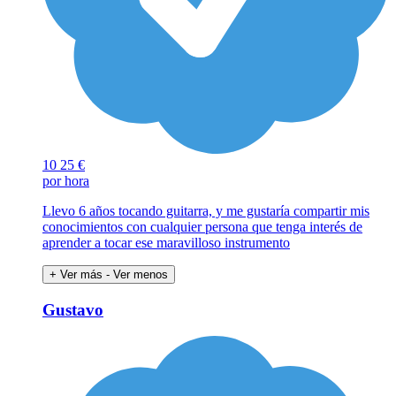
10
25 €
por hora
Llevo 6 años tocando guitarra, y me gustaría compartir mis
conocimientos con cualquier persona que tenga interés de
aprender a tocar ese maravilloso instrumento
+ Ver más
- Ver menos
Gustavo