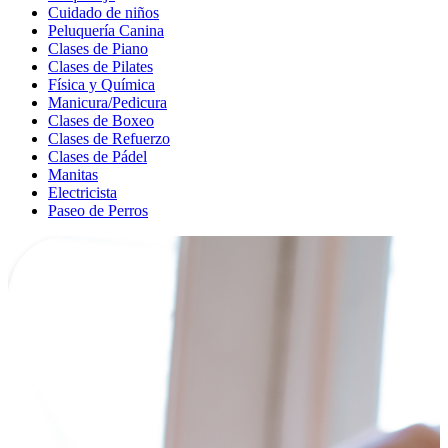
Cuidado de niños
Peluquería Canina
Clases de Piano
Clases de Pilates
Física y Química
Manicura/Pedicura
Clases de Boxeo
Clases de Refuerzo
Clases de Pádel
Manitas
Electricista
Paseo de Perros