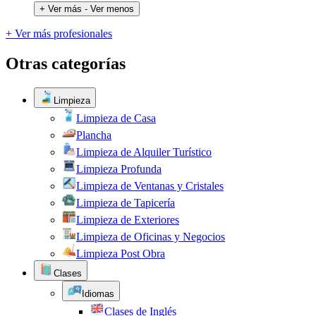
+ Ver más
- Ver menos
+ Ver más profesionales
Otras categorías
Limpieza
Limpieza de Casa
Plancha
Limpieza de Alquiler Turístico
Limpieza Profunda
Limpieza de Ventanas y Cristales
Limpieza de Tapicería
Limpieza de Exteriores
Limpieza de Oficinas y Negocios
Limpieza Post Obra
Clases
Idiomas
Clases de Inglés