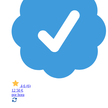
4,6
(6)
12
50 €
por hora