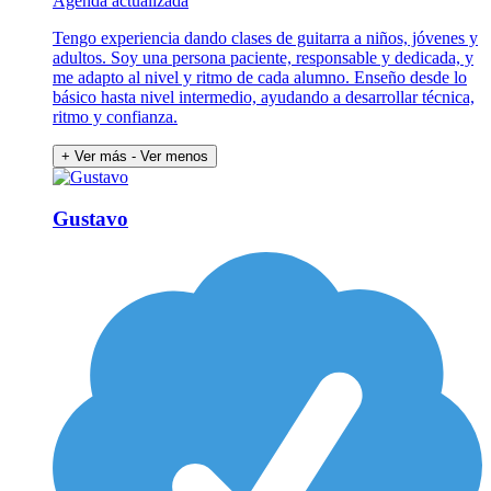
Agenda actualizada
Tengo experiencia dando clases de guitarra a niños, jóvenes y
adultos. Soy una persona paciente, responsable y dedicada, y
me adapto al nivel y ritmo de cada alumno. Enseño desde lo
básico hasta nivel intermedio, ayudando a desarrollar técnica,
ritmo y confianza.
+ Ver más
- Ver menos
Gustavo