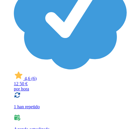
4,6
(6)
12
50 €
por hora
1 han repetido