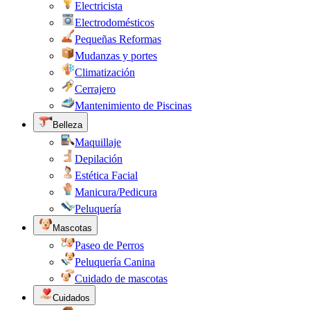
Electricista
Electrodomésticos
Pequeñas Reformas
Mudanzas y portes
Climatización
Cerrajero
Mantenimiento de Piscinas
Belleza
Maquillaje
Depilación
Estética Facial
Manicura/Pedicura
Peluquería
Mascotas
Paseo de Perros
Peluquería Canina
Cuidado de mascotas
Cuidados