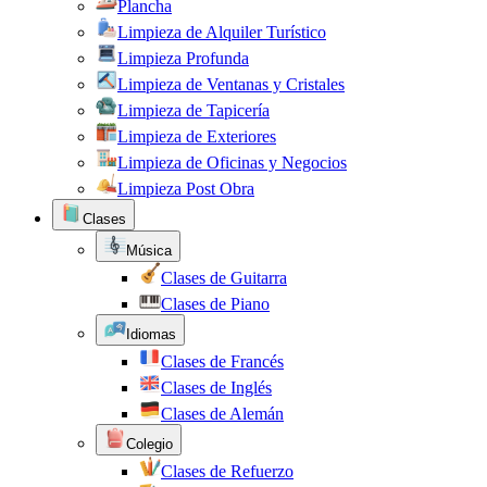
Plancha
Limpieza de Alquiler Turístico
Limpieza Profunda
Limpieza de Ventanas y Cristales
Limpieza de Tapicería
Limpieza de Exteriores
Limpieza de Oficinas y Negocios
Limpieza Post Obra
Clases
Música
Clases de Guitarra
Clases de Piano
Idiomas
Clases de Francés
Clases de Inglés
Clases de Alemán
Colegio
Clases de Refuerzo