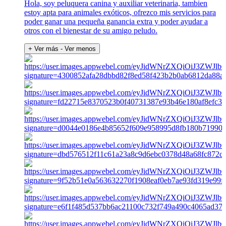
Hola, soy peluquera canina y auxiliar veterinaria, tambien
estoy apta para animales exóticos, ofrezco mis servicios para
poder ganar una pequeña ganancia extra y poder ayudar a
otros con el bienestar de su amigo peludo.
+ Ver más
- Ver menos