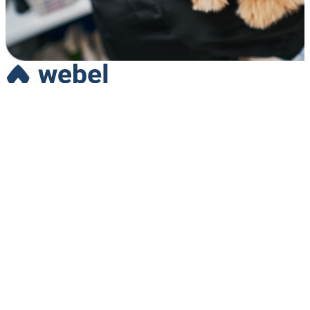
Webel nace con el objetivo de hacer tu vida más fácil permitiéndote
disfrutar cualquier servicio sin tener que salir de casa
Empleo
Ofrece tus servicios como profesional
Trabaja en nuestro equipo
Legal
Términos y condiciones