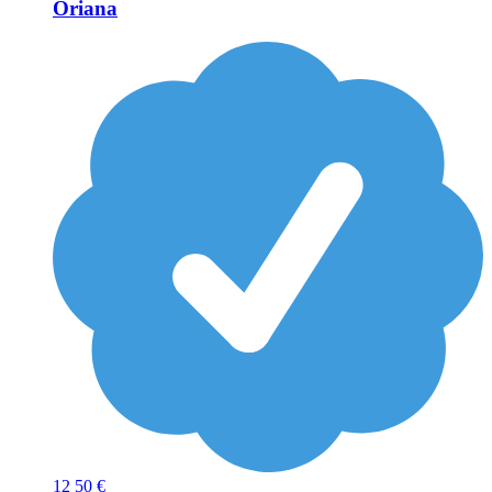
Oriana
12
50 €