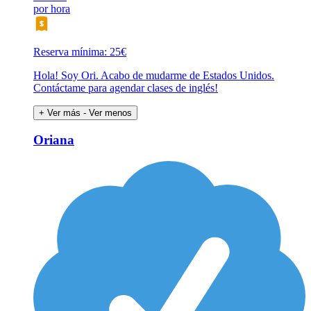
por hora
Reserva mínima: 25€
Hola! Soy Ori. Acabo de mudarme de Estados Unidos.
Contáctame para agendar clases de inglés!
+ Ver más
- Ver menos
Oriana