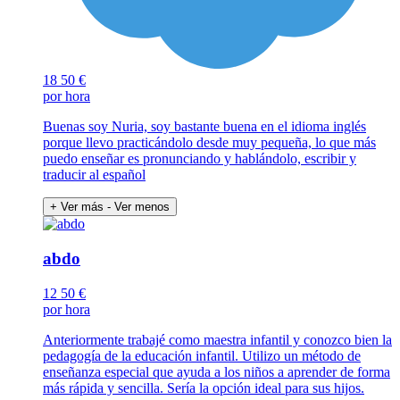
18
50 €
por hora
Buenas soy Nuria, soy bastante buena en el idioma inglés
porque llevo practicándolo desde muy pequeña, lo que más
puedo enseñar es pronunciando y hablándolo, escribir y
traducir al español
+ Ver más
- Ver menos
abdo
12
50 €
por hora
Anteriormente trabajé como maestra infantil y conozco bien la
pedagogía de la educación infantil. Utilizo un método de
enseñanza especial que ayuda a los niños a aprender de forma
más rápida y sencilla. Sería la opción ideal para sus hijos.