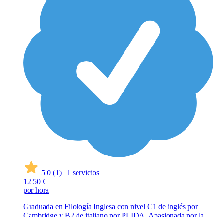
5,0
(1)
|
1 servicios
12
50 €
por hora
Graduada en Filología Inglesa con nivel C1 de inglés por
Cambridge y B2 de italiano por PLIDA. Apasionada por la