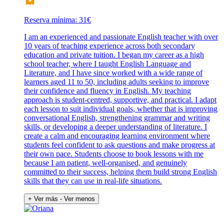
Reserva mínima: 31€
I am an experienced and passionate English teacher with over
10 years of teaching experience across both secondary
education and private tuition. I began my career as a high
school teacher, where I taught English Language and
Literature, and I have since worked with a wide range of
learners aged 11 to 50, including adults seeking to improve
their confidence and fluency in English. My teaching
approach is student-centred, supportive, and practical. I adapt
each lesson to suit individual goals, whether that is improving
conversational English, strengthening grammar and writing
skills, or developing a deeper understanding of literature. I
create a calm and encouraging learning environment where
students feel confident to ask questions and make progress at
their own pace. Students choose to book lessons with me
because I am patient, well-organised, and genuinely
committed to their success, helping them build strong English
skills that they can use in real-life situations.
+ Ver más
- Ver menos