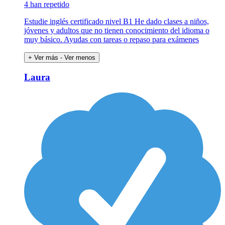
4 han repetido
Estudie inglés certificado nivel B1 He dado clases a niños,
jóvenes y adultos que no tienen conocimiento del idioma o
muy básico. Ayudas con tareas o repaso para exámenes
+ Ver más
- Ver menos
Laura