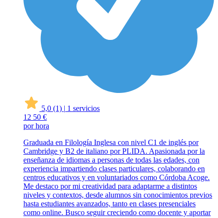
5,0
(1)
|
1 servicios
12
50 €
por hora
Graduada en Filología Inglesa con nivel C1 de inglés por
Cambridge y B2 de italiano por PLIDA. Apasionada por la
enseñanza de idiomas a personas de todas las edades, con
experiencia impartiendo clases particulares, colaborando en
centros educativos y en voluntariados como Córdoba Acoge.
Me destaco por mi creatividad para adaptarme a distintos
niveles y contextos, desde alumnos sin conocimientos previos
hasta estudiantes avanzados, tanto en clases presenciales
como online. Busco seguir creciendo como docente y aportar