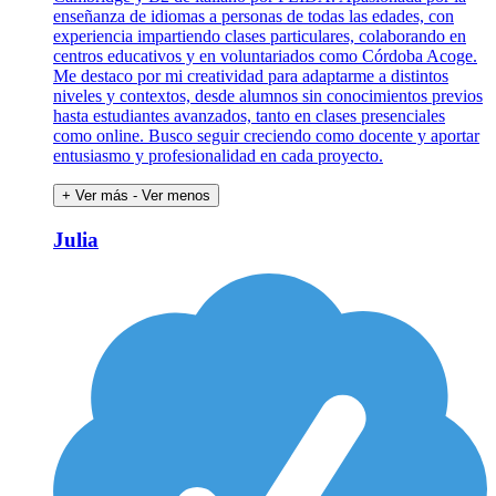
enseñanza de idiomas a personas de todas las edades, con
experiencia impartiendo clases particulares, colaborando en
centros educativos y en voluntariados como Córdoba Acoge.
Me destaco por mi creatividad para adaptarme a distintos
niveles y contextos, desde alumnos sin conocimientos previos
hasta estudiantes avanzados, tanto en clases presenciales
como online. Busco seguir creciendo como docente y aportar
entusiasmo y profesionalidad en cada proyecto.
+ Ver más
- Ver menos
Julia