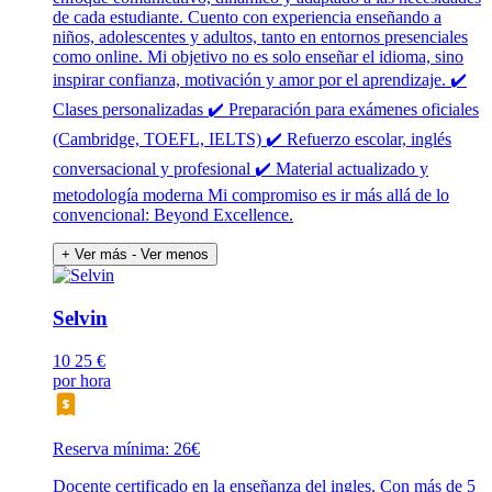
de cada estudiante. Cuento con experiencia enseñando a
niños, adolescentes y adultos, tanto en entornos presenciales
como online. Mi objetivo no es solo enseñar el idioma, sino
inspirar confianza, motivación y amor por el aprendizaje. ✔️
Clases personalizadas ✔️ Preparación para exámenes oficiales
(Cambridge, TOEFL, IELTS) ✔️ Refuerzo escolar, inglés
conversacional y profesional ✔️ Material actualizado y
metodología moderna Mi compromiso es ir más allá de lo
convencional: Beyond Excellence.
+ Ver más
- Ver menos
Selvin
10
25 €
por hora
Reserva mínima: 26€
Docente certificado en la enseñanza del ingles. Con más de 5