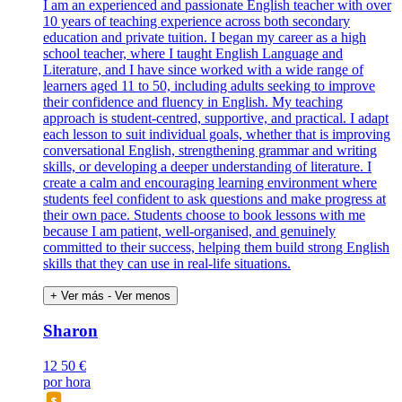
I am an experienced and passionate English teacher with over
10 years of teaching experience across both secondary
education and private tuition. I began my career as a high
school teacher, where I taught English Language and
Literature, and I have since worked with a wide range of
learners aged 11 to 50, including adults seeking to improve
their confidence and fluency in English. My teaching
approach is student-centred, supportive, and practical. I adapt
each lesson to suit individual goals, whether that is improving
conversational English, strengthening grammar and writing
skills, or developing a deeper understanding of literature. I
create a calm and encouraging learning environment where
students feel confident to ask questions and make progress at
their own pace. Students choose to book lessons with me
because I am patient, well-organised, and genuinely
committed to their success, helping them build strong English
skills that they can use in real-life situations.
+ Ver más
- Ver menos
Sharon
12
50 €
por hora