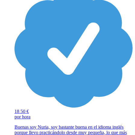
18
50 €
por hora
Buenas soy Nuria, soy bastante buena en el idioma inglés
porque llevo practicándolo desde muy pequeña, lo que más