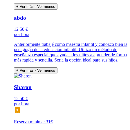
+ Ver más
- Ver menos
abdo
12
50 €
por hora
Anteriormente trabajé como maestra infantil y conozco bien la
pedagogía de la educación infantil. Utilizo un método de
enseñanza especial que ayuda a los niños a aprender de forma
más rápida y sencilla. Sería la opción ideal para sus hijos.
+ Ver más
- Ver menos
Sharon
12
50 €
por hora
Reserva mínima: 31€