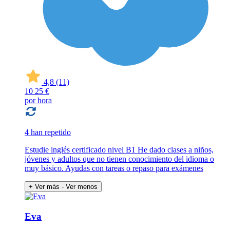
4,8
(11)
10
25 €
por hora
4 han repetido
Estudie inglés certificado nivel B1 He dado clases a niños,
jóvenes y adultos que no tienen conocimiento del idioma o
muy básico. Ayudas con tareas o repaso para exámenes
+ Ver más
- Ver menos
Eva