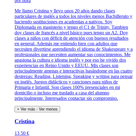
por hora
Me llamo Cristina y llevo unos 20 años dando clases
particulares de inglés a todos los niveles menos Bachillerato y
haciendo sustituciones en academias a nativos. Soy
Diplomada en magisterio y tengo el C1 de Trinity. Tambien
doy clases de francés a nivel básico pues tengo un A2. Doy
clases a niños con déficit de atención con buenos resultados
en general. Además me entiendo bien con adultos que
necesiten divertirse aprendiendo el idioma de Shakespeare y a
profesionales que necesiten aumentar sus conocimientos. Me
apasiona la cultura e idioma inglés y por eso he vivido dos
experiencias en Reino Unido y EEUU. Mis clases son
principalmente amenas e interactivas basándome en las cuatro
destrezas: Reading, Listening, Speaking y writing para pensar
en inglés. Juegos didácticos y canciones para niños de
Primaria e Infantil. Son clases 100% presenciales en mi
domicilio o incluso me traslado a casa del alumno
principalmente. Interesados contactar sin compromiso.
+ Ver más
- Ver menos
Cristina
13
50 €