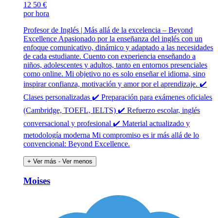
12
50 €
por hora
Profesor de Inglés | Más allá de la excelencia – Beyond
Excellence Apasionado por la enseñanza del inglés con un
enfoque comunicativo, dinámico y adaptado a las necesidades
de cada estudiante. Cuento con experiencia enseñando a
niños, adolescentes y adultos, tanto en entornos presenciales
como online. Mi objetivo no es solo enseñar el idioma, sino
inspirar confianza, motivación y amor por el aprendizaje. ✔️
Clases personalizadas ✔️ Preparación para exámenes oficiales
(Cambridge, TOEFL, IELTS) ✔️ Refuerzo escolar, inglés
conversacional y profesional ✔️ Material actualizado y
metodología moderna Mi compromiso es ir más allá de lo
convencional: Beyond Excellence.
+ Ver más
- Ver menos
Moises