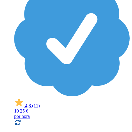
4,8
(11)
10
25 €
por hora