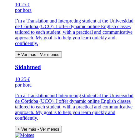
10
25 €
por hora
I’m a Translation and Interpreting student at the Universidad
de Córdoba (UCO). I offer dynamic online English classes
tailored to each student, with a practical and communicative
approach. My goal is to help you learn quickly and
confidently.
+ Ver más
- Ver menos
Sidahmed
10
25 €
por hora
I’m a Translation and Interpreting student at the Universidad
de Córdoba (UCO). I offer dynamic online English classes
tailored to each student, with a practical and communicative
approach. My goal is to help you learn quickly and
confidently.
+ Ver más
- Ver menos