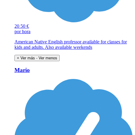
20
50 €
por hora
American Native English professor available for classes for
kids and adults. Also available weekends
+ Ver más
- Ver menos
Mario