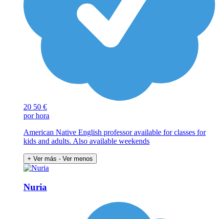
20
50 €
por hora
American Native English professor available for classes for
kids and adults. Also available weekends
+ Ver más
- Ver menos
Nuria