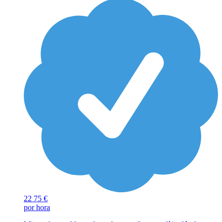
22
75 €
por hora