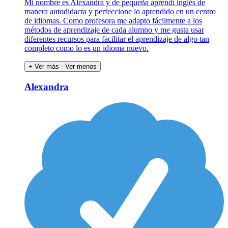
Mi nombre es Alexandra y de pequeña aprendí inglés de
manera autodidacta y perfeccione lo aprendido en un centro
de idiomas. Como profesora me adapto fácilmente a los
métodos de aprendizaje de cada alumno y me gusta usar
diferentes recursos para facilitar el aprendizaje de algo tan
completo como lo es un idioma nuevo.
+ Ver más
- Ver menos
Alexandra