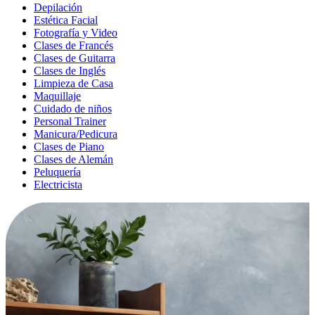
Depilación
Estética Facial
Fotografía y Video
Clases de Francés
Clases de Guitarra
Clases de Inglés
Limpieza de Casa
Maquillaje
Cuidado de niños
Personal Trainer
Manicura/Pedicura
Clases de Piano
Clases de Alemán
Peluquería
Electricista