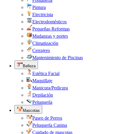
Fontanería
Pintura
Electricista
Electrodomésticos
Pequeñas Reformas
Mudanzas y portes
Climatización
Cerrajero
Mantenimiento de Piscinas
Belleza
Estética Facial
Maquillaje
Manicura/Pedicura
Depilación
Peluquería
Mascotas
Paseo de Perros
Peluquería Canina
Cuidado de mascotas