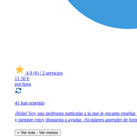
4,9
(6)
|
2 servicios
11
50 €
por hora
41 han repetido
¡Hola! Soy una profesora particular a la que le encanta enseña
y siempre estoy dispuesta a ayudar. ¡Si quieres aprender de fo
+ Ver más
- Ver menos