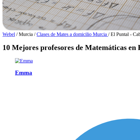
Webel
/
Murcia
/
Clases de Mates a domicilio Murcia
/
El Puntal - Ca
10 Mejores profesores de Matemáticas en 
Emma