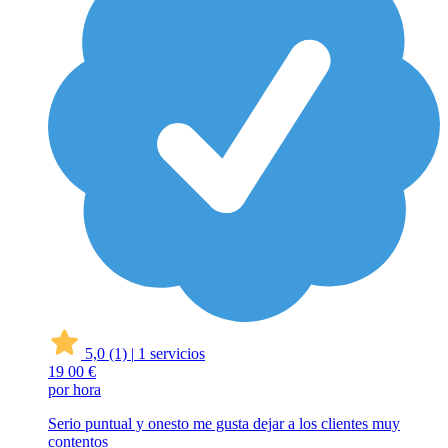
5,0
(1)
|
1 servicios
19
00 €
por hora
Serio puntual y onesto me gusta dejar a los clientes muy
contentos