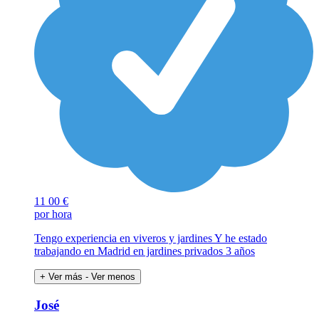
11
00 €
por hora
Tengo experiencia en viveros y jardines Y he estado
trabajando en Madrid en jardines privados 3 años
+ Ver más
- Ver menos
José