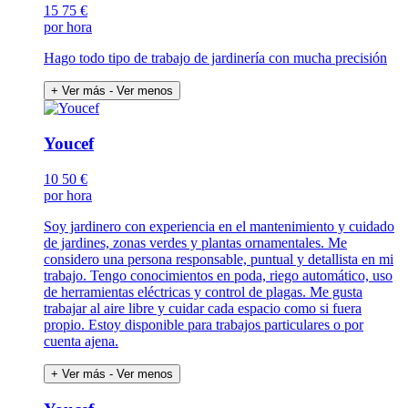
15
75 €
por hora
Hago todo tipo de trabajo de jardinería con mucha precisión
+ Ver más
- Ver menos
Youcef
10
50 €
por hora
Soy jardinero con experiencia en el mantenimiento y cuidado
de jardines, zonas verdes y plantas ornamentales. Me
considero una persona responsable, puntual y detallista en mi
trabajo. Tengo conocimientos en poda, riego automático, uso
de herramientas eléctricas y control de plagas. Me gusta
trabajar al aire libre y cuidar cada espacio como si fuera
propio. Estoy disponible para trabajos particulares o por
cuenta ajena.
+ Ver más
- Ver menos