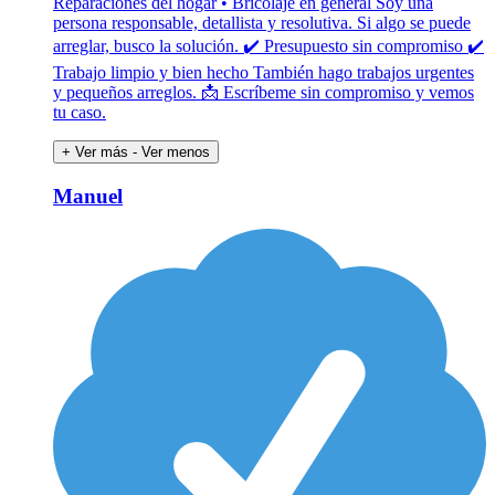
Reparaciones del hogar • Bricolaje en general Soy una
persona responsable, detallista y resolutiva. Si algo se puede
arreglar, busco la solución. ✔ Presupuesto sin compromiso ✔
Trabajo limpio y bien hecho También hago trabajos urgentes
y pequeños arreglos. 📩 Escríbeme sin compromiso y vemos
tu caso.
+ Ver más
- Ver menos
Manuel