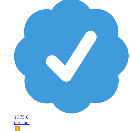
13
75 €
por hora