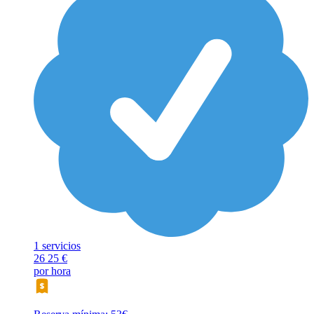
1 servicios
26
25 €
por hora