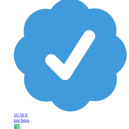
10
50 €
por hora