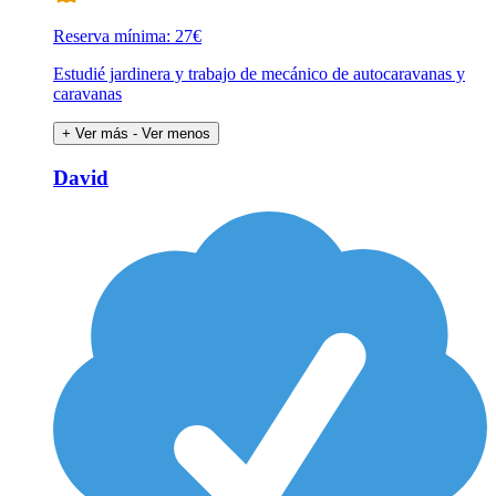
Reserva mínima: 27€
Estudié jardinera y trabajo de mecánico de autocaravanas y
caravanas
+ Ver más
- Ver menos
David