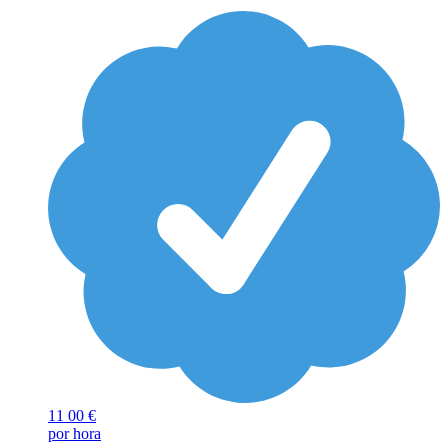
11
00 €
por hora