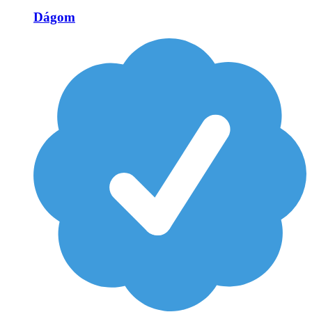
Dágom