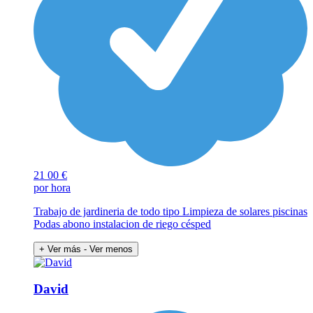
21
00 €
por hora
Trabajo de jardineria de todo tipo Limpieza de solares piscinas
Podas abono instalacion de riego césped
+ Ver más
- Ver menos
David