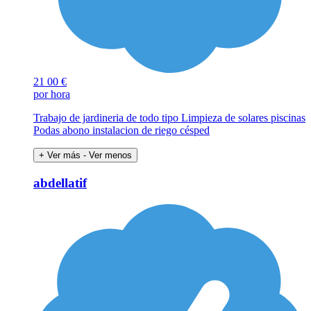
21
00 €
por hora
Trabajo de jardineria de todo tipo Limpieza de solares piscinas
Podas abono instalacion de riego césped
+ Ver más
- Ver menos
abdellatif