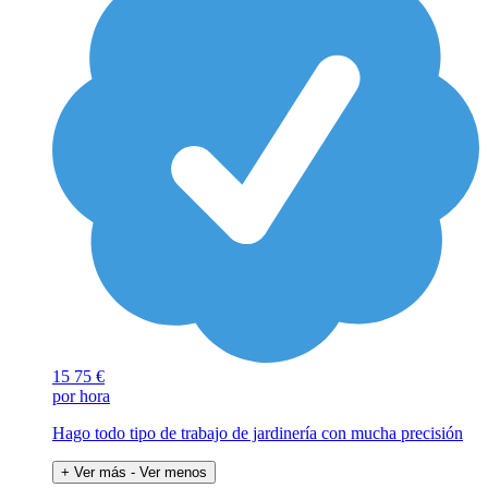
15
75 €
por hora
Hago todo tipo de trabajo de jardinería con mucha precisión
+ Ver más
- Ver menos