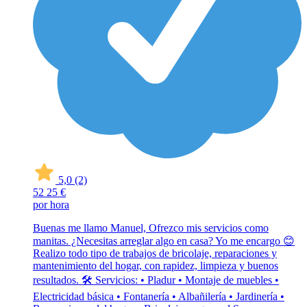
5,0
(2)
52
25 €
por hora
Buenas me llamo Manuel, Ofrezco mis servicios como
manitas. ¿Necesitas arreglar algo en casa? Yo me encargo 😊
Realizo todo tipo de trabajos de bricolaje, reparaciones y
mantenimiento del hogar, con rapidez, limpieza y buenos
resultados. 🛠 Servicios: • Pladur • Montaje de muebles •
Electricidad básica • Fontanería • Albañilería • Jardinería •