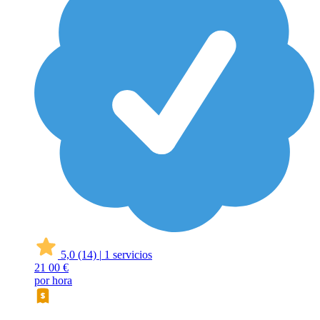
5,0
(14)
|
1 servicios
21
00 €
por hora