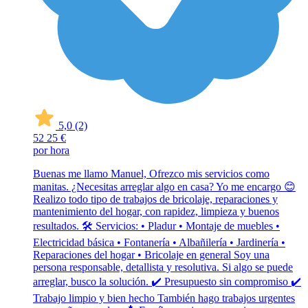
5,0
(2)
52
25 €
por hora
Buenas me llamo Manuel, Ofrezco mis servicios como
manitas. ¿Necesitas arreglar algo en casa? Yo me encargo 😊
Realizo todo tipo de trabajos de bricolaje, reparaciones y
mantenimiento del hogar, con rapidez, limpieza y buenos
resultados. 🛠 Servicios: • Pladur • Montaje de muebles •
Electricidad básica • Fontanería • Albañilería • Jardinería •
Reparaciones del hogar • Bricolaje en general Soy una
persona responsable, detallista y resolutiva. Si algo se puede
arreglar, busco la solución. ✔ Presupuesto sin compromiso ✔
Trabajo limpio y bien hecho También hago trabajos urgentes