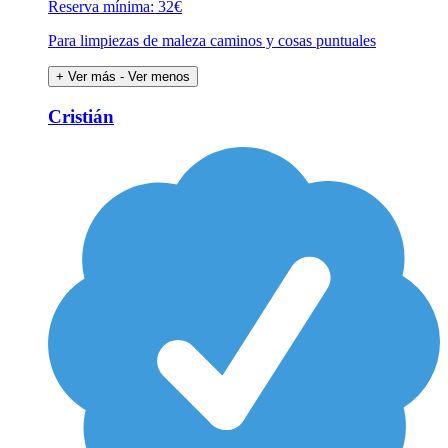
Reserva mínima: 32€
Para limpiezas de maleza caminos y cosas puntuales
+ Ver más
- Ver menos
Cristián