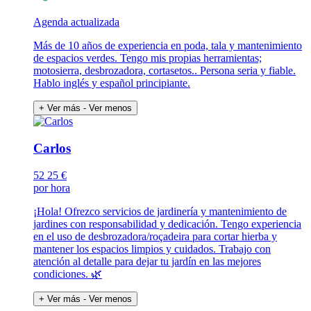
Agenda actualizada
Más de 10 años de experiencia en poda, tala y mantenimiento
de espacios verdes. Tengo mis propias herramientas;
motosierra, desbrozadora, cortasetos.. Persona seria y fiable.
Hablo inglés y español principiante.
+ Ver más
- Ver menos
Carlos
52
25 €
por hora
¡Hola! Ofrezco servicios de jardinería y mantenimiento de
jardines con responsabilidad y dedicación. Tengo experiencia
en el uso de desbrozadora/roçadeira para cortar hierba y
mantener los espacios limpios y cuidados. Trabajo con
atención al detalle para dejar tu jardín en las mejores
condiciones. 🌿
+ Ver más
- Ver menos