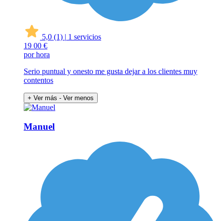
5,0
(1)
|
1 servicios
19
00 €
por hora
Serio puntual y onesto me gusta dejar a los clientes muy
contentos
+ Ver más
- Ver menos
Manuel