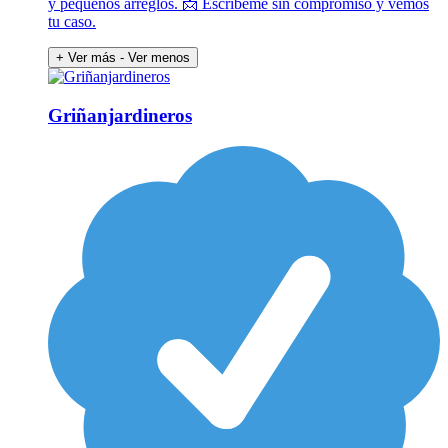
y pequeños arreglos. 📩 Escríbeme sin compromiso y vemos
tu caso.
+ Ver más
- Ver menos
Griñanjardineros