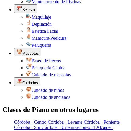
Mantenimiento de Piscinas
Belleza
Maquillaje
Depilación
Estética Facial
Manicura/Pedicura
Peluquería
Mascotas
Paseo de Perros
Peluquería Canina
Cuidado de mascotas
Cuidados
Cuidado de niños
Cuidado de ancianos
Clases de Piano en otros lugares
Córdoba - Centro
Córdoba - Levante
Córdoba - Poniente
Córdoba - Sur
Córdoba - Urbanizaciones
El Alcaide -