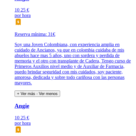
10
25 €
por hora
Reserva mínima: 31€
Soy una Joven Colombiana, con experiencia amplia en
cuidado de Ancianos, ya que en colombia cuidaba de mis
abuelos hace mas 5 años, uno con sordera y perdida de
memoria y el otro con transplante de Cadera, Tengo curso de
Primeros Auxilios nivel medio y de Auxiliar de Farmacia,
puedo brindar seguridad con mis cuidados, soy paciente,
amorosa, dedicada y sobre todo cariñosa con las personas
mayores.
+ Ver más
- Ver menos
Angie
10
25 €
por hora