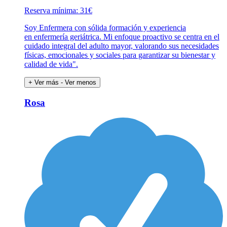
Reserva mínima: 31€
Soy Enfermera con sólida formación y experiencia
en enfermería geriátrica. Mi enfoque proactivo se centra en el
cuidado integral del adulto mayor, valorando sus necesidades
físicas, emocionales y sociales para garantizar su bienestar y
calidad de vida".
+ Ver más
- Ver menos
Rosa