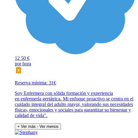
12
50 €
por hora
Reserva mínima: 31€
Soy Enfermera con sólida formación y experiencia
en enfermería geriátrica. Mi enfoque proactivo se centra en el
cuidado integral del adulto mayor, valorando sus necesidades
físicas, emocionales y sociales para garantizar su bienestar y
calidad de vida".
+ Ver más
- Ver menos