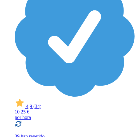
4,9
(34)
10
25 €
por hora
39 han repetido