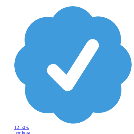
12
50 €
por hora