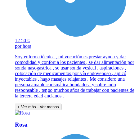
12
50 €
por hora
Soy enferma técnica , mi vocación es prestar ayuda y dar
comodidad y confort a los pacientes , se dar alimentación por
sonda nasogastrica , se usar sonda vesical , aspiraciones ,
colocación de medicamentos por vía endovenoso , aplicó
inyectables , hago masajes relajantes . Me considero una
persona amable carismática bondadosa y sobre todo
responsable , tengo muchos años de trabajar con pacientes de
la tercera edad ancianos .
+ Ver más
- Ver menos
Rosa