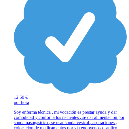
12
50 €
por hora
Soy enferma técnica , mi vocación es prestar ayuda y dar
comodidad y confort a los pacientes , se dar alimentación por
sonda nasogastrica , se usar sonda vesical , aspiraciones ,
colocación de medicamentos por vía endovenoso , aplicó