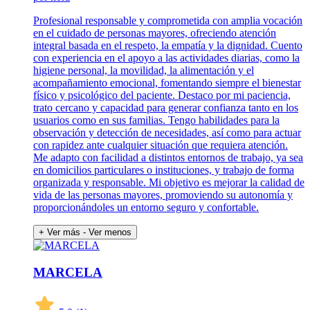
Profesional responsable y comprometida con amplia vocación
en el cuidado de personas mayores, ofreciendo atención
integral basada en el respeto, la empatía y la dignidad. Cuento
con experiencia en el apoyo a las actividades diarias, como la
higiene personal, la movilidad, la alimentación y el
acompañamiento emocional, fomentando siempre el bienestar
físico y psicológico del paciente. Destaco por mi paciencia,
trato cercano y capacidad para generar confianza tanto en los
usuarios como en sus familias. Tengo habilidades para la
observación y detección de necesidades, así como para actuar
con rapidez ante cualquier situación que requiera atención.
Me adapto con facilidad a distintos entornos de trabajo, ya sea
en domicilios particulares o instituciones, y trabajo de forma
organizada y responsable. Mi objetivo es mejorar la calidad de
vida de las personas mayores, promoviendo su autonomía y
proporcionándoles un entorno seguro y confortable.
+ Ver más
- Ver menos
MARCELA