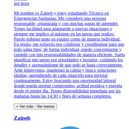
por hora
Mi nombre es Zaineb y estoy estudiando Técnico en
Emergencias Sanitarias. Me considero una persona
responsable, organizada y con muchas ganas de aprender.
Tengo facilidad para adaptarme a nuevas situaciones y
siempre me implico al máximo en las tareas que realizo.
Puedo trabajar tanto en equipo como de manera individual.
En grupo, me esfuerzo por colaborar y coordinarme para que
todo salga bien; de forma individual, puedo concentrarme y
cumplir con mis responsabilidades de manera eficiente. Suelo
planificar mis tareas por prioridades y horarios, cuidando los
detalles y asegurándome de que todo se haga correctamente.
Ante imprevistos, mantengo la calma y busco soluciones
rápidas, aprendiendo de cada situación para mejorar
continuamente. Estoy buscando una oportunidad laboral
donde pueda aportar compromiso, actitud positiva y energía
desde el primer día. Tengo disponibilidad inmediata por las
mañanas hasta las 14:30 y fines de semana completos.
+ Ver más
- Ver menos
Zaineb