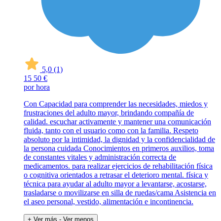
5,0
(1)
15
50 €
por hora
Con Capacidad para comprender las necesidades, miedos y
frustraciones del adulto mayor, brindando compañía de
calidad. escuchar activamente y mantener una comunicación
fluida, tanto con el usuario como con la familia. Respeto
absoluto por la intimidad, la dignidad y la confidencialidad de
la persona cuidada Conocimientos en primeros auxilios, toma
de constantes vitales y administración correcta de
medicamentos. para realizar ejercicios de rehabilitación física
o cognitiva orientados a retrasar el deterioro mental. física y
técnica para ayudar al adulto mayor a levantarse, acostarse,
trasladarse o movilizarse en silla de ruedas/cama Asistencia en
el aseo personal, vestido, alimentación e incontinencia.
+ Ver más
- Ver menos