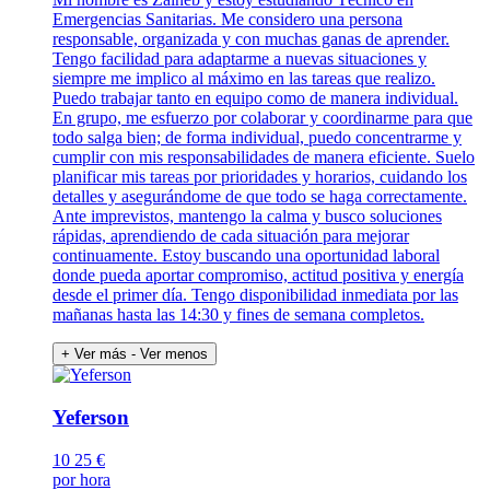
Emergencias Sanitarias. Me considero una persona
responsable, organizada y con muchas ganas de aprender.
Tengo facilidad para adaptarme a nuevas situaciones y
siempre me implico al máximo en las tareas que realizo.
Puedo trabajar tanto en equipo como de manera individual.
En grupo, me esfuerzo por colaborar y coordinarme para que
todo salga bien; de forma individual, puedo concentrarme y
cumplir con mis responsabilidades de manera eficiente. Suelo
planificar mis tareas por prioridades y horarios, cuidando los
detalles y asegurándome de que todo se haga correctamente.
Ante imprevistos, mantengo la calma y busco soluciones
rápidas, aprendiendo de cada situación para mejorar
continuamente. Estoy buscando una oportunidad laboral
donde pueda aportar compromiso, actitud positiva y energía
desde el primer día. Tengo disponibilidad inmediata por las
mañanas hasta las 14:30 y fines de semana completos.
+ Ver más
- Ver menos
Yeferson
10
25 €
por hora