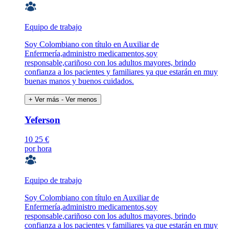
Equipo de trabajo
Soy Colombiano con título en Auxiliar de
Enfermería,administro medicamentos,soy
responsable,cariñoso con los adultos mayores, brindo
confianza a los pacientes y familiares ya que estarán en muy
buenas manos y buenos cuidados.
+ Ver más
- Ver menos
Yeferson
10
25 €
por hora
Equipo de trabajo
Soy Colombiano con título en Auxiliar de
Enfermería,administro medicamentos,soy
responsable,cariñoso con los adultos mayores, brindo
confianza a los pacientes y familiares ya que estarán en muy