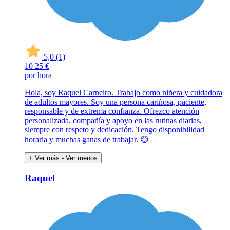
5,0
(1)
10
25 €
por hora
Hola, soy Raquel Carneiro. Trabajo como niñera y cuidadora
de adultos mayores. Soy una persona cariñosa, paciente,
responsable y de extrema confianza. Ofrezco atención
personalizada, compañía y apoyo en las rutinas diarias,
siempre con respeto y dedicación. Tengo disponibilidad
horaria y muchas ganas de trabajar. 😊
+ Ver más
- Ver menos
Raquel