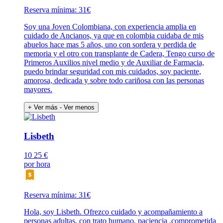
Reserva mínima: 31€
Soy una Joven Colombiana, con experiencia amplia en
cuidado de Ancianos, ya que en colombia cuidaba de mis
abuelos hace mas 5 años, uno con sordera y perdida de
memoria y el otro con transplante de Cadera, Tengo curso de
Primeros Auxilios nivel medio y de Auxiliar de Farmacia,
puedo brindar seguridad con mis cuidados, soy paciente,
amorosa, dedicada y sobre todo cariñosa con las personas
mayores.
+ Ver más
- Ver menos
Lisbeth
10
25 €
por hora
Reserva mínima: 31€
Hola, soy Lisbeth. Ofrezco cuidado y acompañamiento a
personas adultas, con trato humano, paciencia ,comprometida