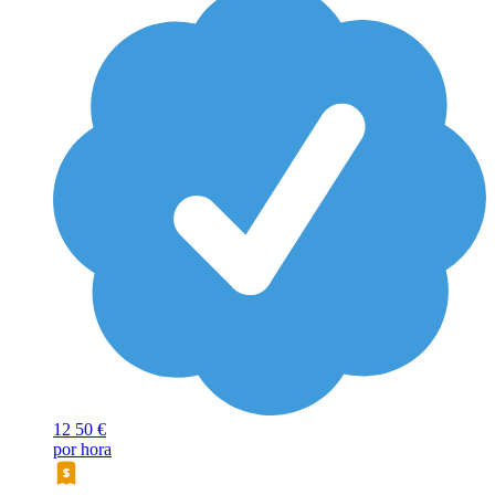
12
50 €
por hora