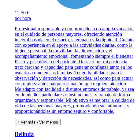
12
50 €
por hora
Profesional responsable y comprometida con amplia vocación
en el cuidado de personas mayores, ofreciendo atención
integral basada en el respeto, la empatía y la dignidad. Cuento
con experiencia en el apoyo a las actividades diarias, como la
higiene personal, la movilidad, la alimentación y el
acompañamiento emocional, fomentando siempre el bienestar
físico y psicológico del paciente. Destaco por mi paciencia,
trato cercano y capacidad para generar confianza tanto en los
usuarios como en sus familias. Tengo habilidades para la
observación y detección de necesidades, así como para actuar
con rapidez ante cualquier situación que requiera atención.
Me adapto con facilidad a distintos entornos de trabajo, ya sea
en domicilios particulares o instituciones, y trabajo de forma
organizada y responsable. Mi objetivo es mejorar la calidad de
vida de las personas mayores, promoviendo su autonomía y
proporcionándoles un entorno seguro y confortable.
+ Ver más
- Ver menos
Belinda