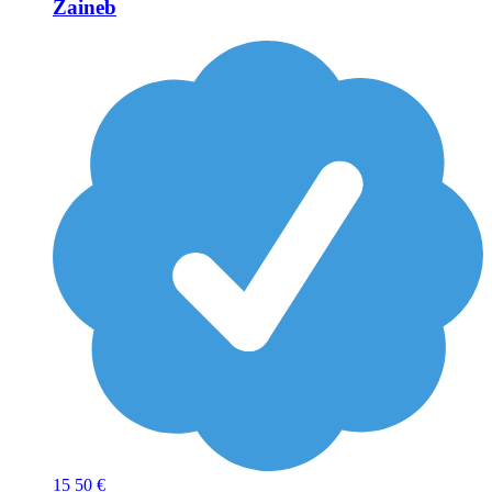
Zaineb
15
50 €