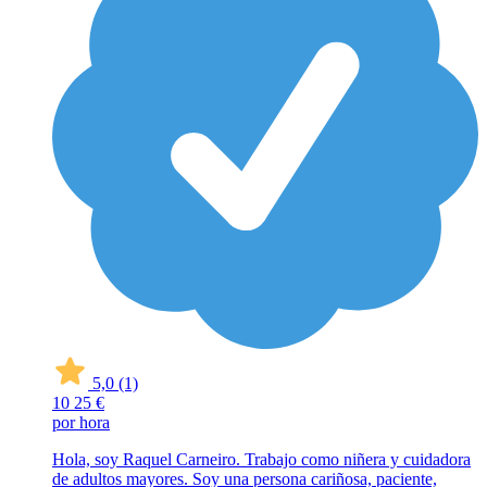
5,0
(1)
10
25 €
por hora
Hola, soy Raquel Carneiro. Trabajo como niñera y cuidadora
de adultos mayores. Soy una persona cariñosa, paciente,