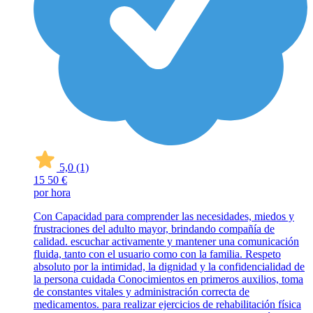
5,0
(1)
15
50 €
por hora
Con Capacidad para comprender las necesidades, miedos y
frustraciones del adulto mayor, brindando compañía de
calidad. escuchar activamente y mantener una comunicación
fluida, tanto con el usuario como con la familia. Respeto
absoluto por la intimidad, la dignidad y la confidencialidad de
la persona cuidada Conocimientos en primeros auxilios, toma
de constantes vitales y administración correcta de
medicamentos. para realizar ejercicios de rehabilitación física