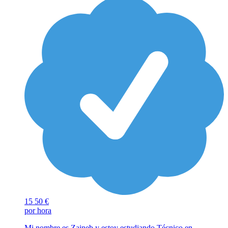
15
50 €
por hora
Mi nombre es Zaineb y estoy estudiando Técnico en