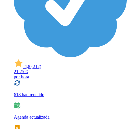
4,8
(212)
21
25 €
por hora
618 han repetido
Agenda actualizada