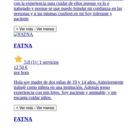
con la experiencia para cuidar de ellos porque ya lo e
trabajado y porque se que puedo brindar mi confianza en las
personas y q las mismas confiem en mi Soy tolerante y
paciente
+ Ver más
- Ver menos
FATNA
5,0
(1)
|
1 servicios
12
50 €
por hora
Hola soy madre de dos niñas de 19 y 14 años. Anteriormente
trabajé como niñera en una institución. Además tengo
experiencia con mis hijos. Soy paciente y amigable, y me
encanta cuidar niños.
+ Ver más
- Ver menos
FATNA