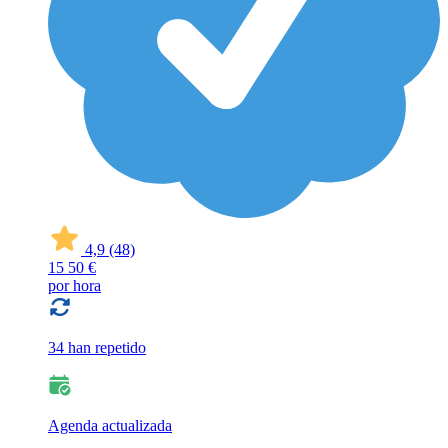
4,9
(48)
15
50 €
por hora
34 han repetido
Agenda actualizada