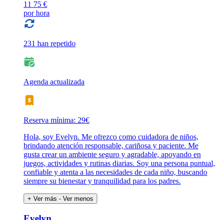
11
75 €
por hora
231 han repetido
Agenda actualizada
Reserva mínima: 29€
Hola, soy Evelyn. Me ofrezco como cuidadora de niños,
brindando atención responsable, cariñosa y paciente. Me
gusta crear un ambiente seguro y agradable, apoyando en
juegos, actividades y rutinas diarias. Soy una persona puntual,
confiable y atenta a las necesidades de cada niño, buscando
siempre su bienestar y tranquilidad para los padres.
+ Ver más
- Ver menos
Evelyn