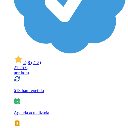
4,8
(212)
21
25 €
por hora
618 han repetido
Agenda actualizada