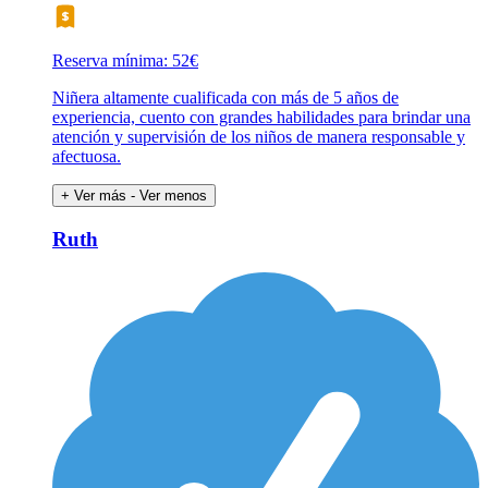
Reserva mínima: 52€
Niñera altamente cualificada con más de 5 años de
experiencia, cuento con grandes habilidades para brindar una
atención y supervisión de los niños de manera responsable y
afectuosa.
+ Ver más
- Ver menos
Ruth