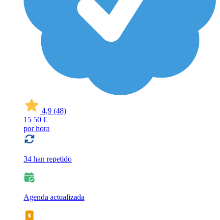
4,9
(48)
15
50 €
por hora
34 han repetido
Agenda actualizada