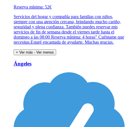
Reserva mínima: 52€
Servicios del hogar y compañía para familias con niños,
siempre con una atención cercana, brindando mucho cariño,
seguridad y plena confianza. También puedes reservar mis
servicios de fin de semana desde el viernes tarde hasta el
domingo a las 08:00 Reserva mínima: 4 horas" Cuéntame que
necesitas.Estaré encantada de ayudarte. Muchas gracias.
+ Ver más
- Ver menos
Ángeles