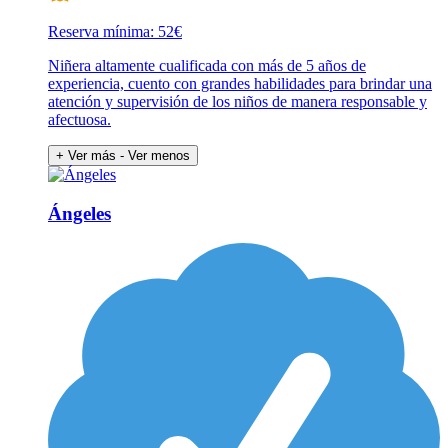
Reserva mínima: 52€
Niñera altamente cualificada con más de 5 años de
experiencia, cuento con grandes habilidades para brindar una
atención y supervisión de los niños de manera responsable y
afectuosa.
+ Ver más
- Ver menos
Ángeles