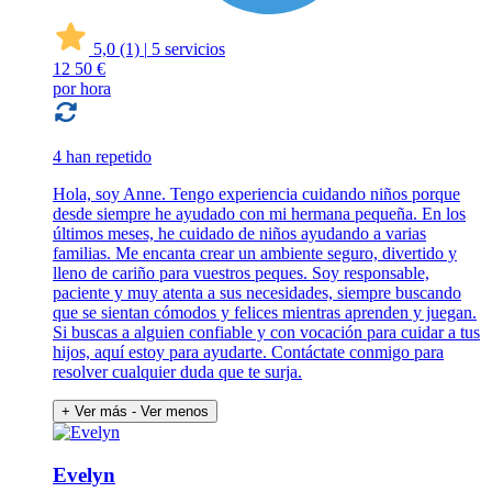
5,0
(1)
|
5 servicios
12
50 €
por hora
4 han repetido
Hola, soy Anne. Tengo experiencia cuidando niños porque
desde siempre he ayudado con mi hermana pequeña. En los
últimos meses, he cuidado de niños ayudando a varias
familias. Me encanta crear un ambiente seguro, divertido y
lleno de cariño para vuestros peques. Soy responsable,
paciente y muy atenta a sus necesidades, siempre buscando
que se sientan cómodos y felices mientras aprenden y juegan.
Si buscas a alguien confiable y con vocación para cuidar a tus
hijos, aquí estoy para ayudarte. Contáctate conmigo para
resolver cualquier duda que te surja.
+ Ver más
- Ver menos
Evelyn