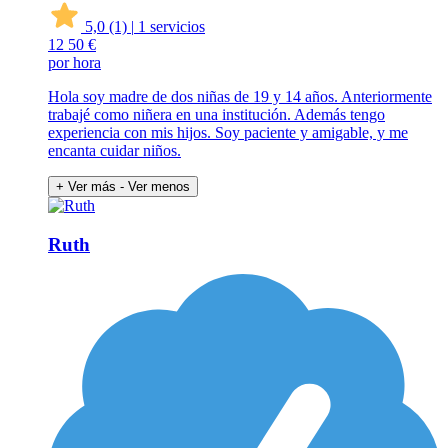
5,0
(1)
|
1 servicios
12
50 €
por hora
Hola soy madre de dos niñas de 19 y 14 años. Anteriormente
trabajé como niñera en una institución. Además tengo
experiencia con mis hijos. Soy paciente y amigable, y me
encanta cuidar niños.
+ Ver más
- Ver menos
Ruth