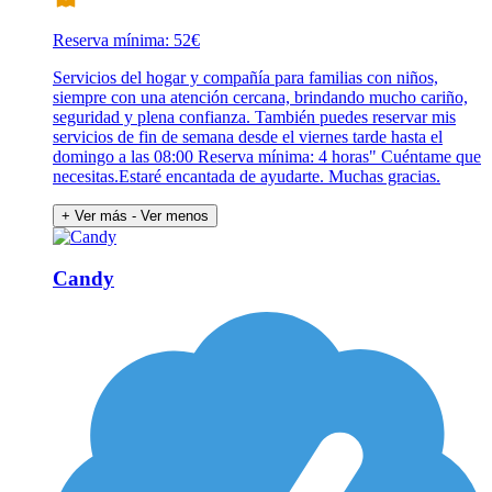
Reserva mínima: 52€
Servicios del hogar y compañía para familias con niños,
siempre con una atención cercana, brindando mucho cariño,
seguridad y plena confianza. También puedes reservar mis
servicios de fin de semana desde el viernes tarde hasta el
domingo a las 08:00 Reserva mínima: 4 horas" Cuéntame que
necesitas.Estaré encantada de ayudarte. Muchas gracias.
+ Ver más
- Ver menos
Candy