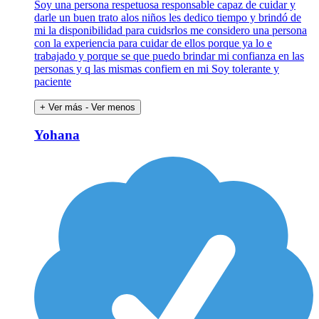
Soy una persona respetuosa responsable capaz de cuidar y
darle un buen trato alos niños les dedico tiempo y brindó de
mi la disponibilidad para cuidsrlos me considero una persona
con la experiencia para cuidar de ellos porque ya lo e
trabajado y porque se que puedo brindar mi confianza en las
personas y q las mismas confiem en mi Soy tolerante y
paciente
+ Ver más
- Ver menos
Yohana