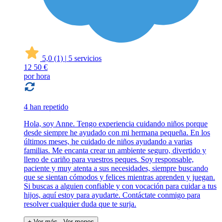
5,0
(1)
|
5 servicios
12
50 €
por hora
4 han repetido
Hola, soy Anne. Tengo experiencia cuidando niños porque
desde siempre he ayudado con mi hermana pequeña. En los
últimos meses, he cuidado de niños ayudando a varias
familias. Me encanta crear un ambiente seguro, divertido y
lleno de cariño para vuestros peques. Soy responsable,
paciente y muy atenta a sus necesidades, siempre buscando
que se sientan cómodos y felices mientras aprenden y juegan.
Si buscas a alguien confiable y con vocación para cuidar a tus
hijos, aquí estoy para ayudarte. Contáctate conmigo para
resolver cualquier duda que te surja.
+ Ver más
- Ver menos