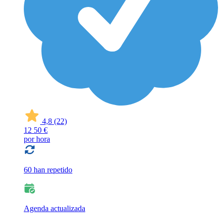
4,8
(22)
12
50 €
por hora
60 han repetido
Agenda actualizada