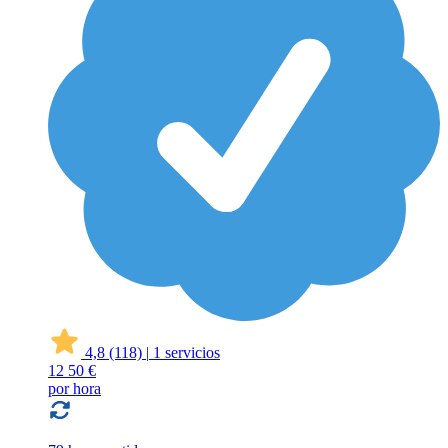
4,8
(118)
|
1 servicios
12
50 €
por hora