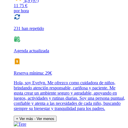
4,9
(97)
11
75 €
por hora
231 han repetido
Agenda actualizada
Reserva mínima: 29€
Hola, soy Evelyn. Me ofrezco como cuidadora de niños,
brindando atención responsable, cariñosa y paciente. Me
gusta crear un ambiente seguro y agradable, apoyando en
juegos, actividades y rutinas diarias. Soy una persona puntual,
confiable y atenta a las necesidades de cada niño, buscando
siempre su bienestar y tranquilidad para los padres.
+ Ver más
- Ver menos