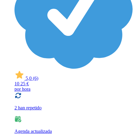
5,0
(6)
10
25 €
por hora
2 han repetido
Agenda actualizada