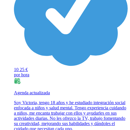
10
25 €
por hora
Agenda actualizada
Soy Victoria, tengo 18 años y he estudiado integración social
enfocada a niños y salud mental. Tengo experiencia cuidando
a niños, me encanta trabajar con ellos y ayudarles en sus
actividades diarias. No les ofrezco la TV, trabajo fomentando
su creatividad, mejorando sus habilidades y dándoles el
cuidado que necesitan cada uno.