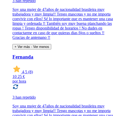
3 han repetido
Soy una mujer de 47años de nacionalidad brasileira muy
trabajadora y muy limpia!! Tengo mascotas y no me importa
convivir con ellos! Sé lo importante que es mantener una casa
limpia y ordenada !! También soy muy buena planchando las
ropas ! Tengo disponibilidad de horarios ! No dudes en
contactarme en caso de que quieras dias fijos o sueltos !!
Gracias de antemano !!
+ Ver más
- Ver menos
Fernanda
4,5
(8)
10
25 €
por hora
3 han repetido
Soy una mujer de 47años de nacionalidad brasileira muy
trabajadora y muy limpia!! Tengo mascotas y no me importa
convivir con ellos! Sé lo importante que es mantener una casa