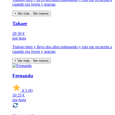
cuando era joven y gracias
+ Ver más
- Ver menos
Tahaer
20
50 €
por hora
Trabajo bien y llevo dos años trabajando y esto me recuerda a
cuando era joven y gracias
+ Ver más
- Ver menos
Fernanda
4,5
(8)
10
25 €
por hora