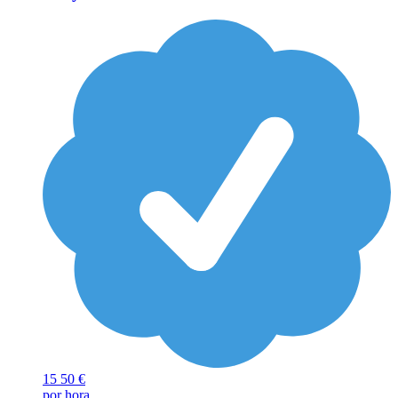
15
50 €
por hora