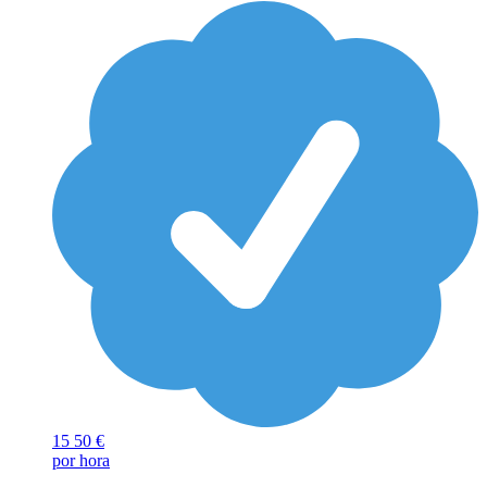
15
50 €
por hora