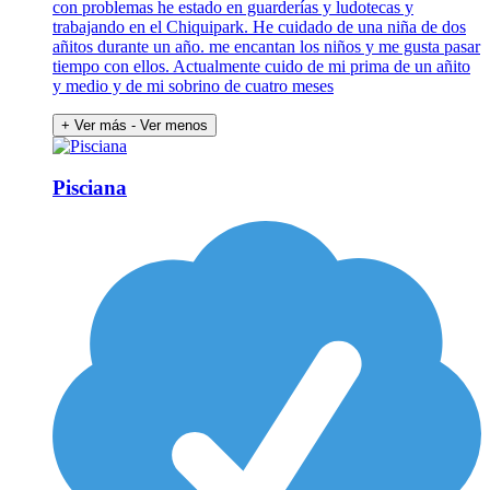
con problemas he estado en guarderías y ludotecas y
trabajando en el Chiquipark. He cuidado de una niña de dos
añitos durante un año. me encantan los niños y me gusta pasar
tiempo con ellos. Actualmente cuido de mi prima de un añito
y medio y de mi sobrino de cuatro meses
+ Ver más
- Ver menos
Pisciana