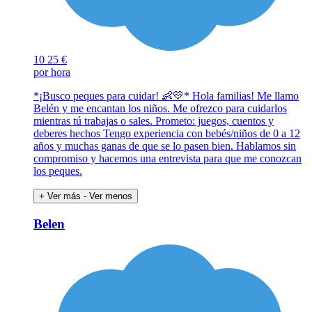
10
25 €
por hora
*¡Busco peques para cuidar! 👶💛* Hola familias! Me llamo
Belén y me encantan los niños. Me ofrezco para cuidarlos
mientras tú trabajas o sales. Prometo: juegos, cuentos y
deberes hechos Tengo experiencia con bebés/niños de 0 a 12
años y muchas ganas de que se lo pasen bien. Hablamos sin
compromiso y hacemos una entrevista para que me conozcan
los peques.
+ Ver más
- Ver menos
Belen