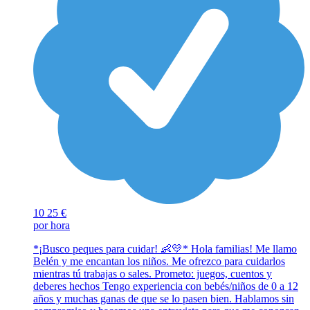
10
25 €
por hora
*¡Busco peques para cuidar! 👶💛* Hola familias! Me llamo
Belén y me encantan los niños. Me ofrezco para cuidarlos
mientras tú trabajas o sales. Prometo: juegos, cuentos y
deberes hechos Tengo experiencia con bebés/niños de 0 a 12
años y muchas ganas de que se lo pasen bien. Hablamos sin