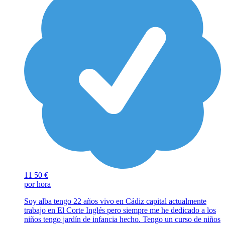
11
50 €
por hora
Soy alba tengo 22 años vivo en Cádiz capital actualmente
trabajo en El Corte Inglés pero siempre me he dedicado a los
niños tengo jardín de infancia hecho. Tengo un curso de niños