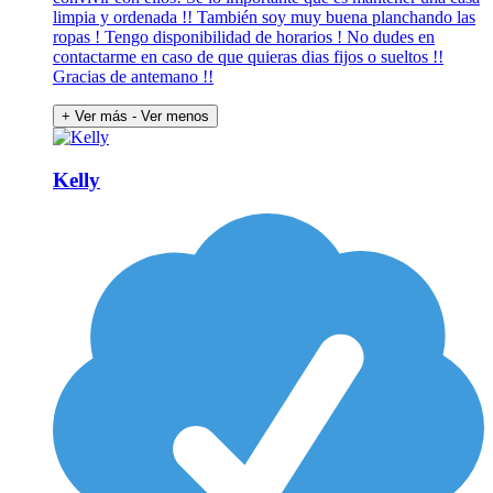
limpia y ordenada !! También soy muy buena planchando las
ropas ! Tengo disponibilidad de horarios ! No dudes en
contactarme en caso de que quieras dias fijos o sueltos !!
Gracias de antemano !!
+ Ver más
- Ver menos
Kelly