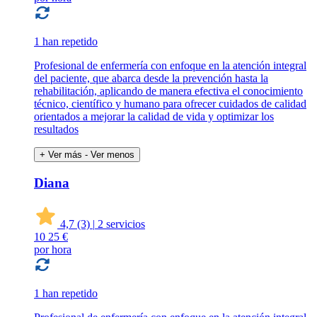
1 han repetido
Profesional de enfermería con enfoque en la atención integral
del paciente, que abarca desde la prevención hasta la
rehabilitación, aplicando de manera efectiva el conocimiento
técnico, científico y humano para ofrecer cuidados de calidad
orientados a mejorar la calidad de vida y optimizar los
resultados
+ Ver más
- Ver menos
Diana
4,7
(3)
|
2 servicios
10
25 €
por hora
1 han repetido