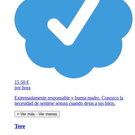
15
50 €
por hora
Extremadamente responsable y buena madre. Conozco la
necesidad de sentirse segura cuando dejas a tus hijos.
+ Ver más
- Ver menos
Tere