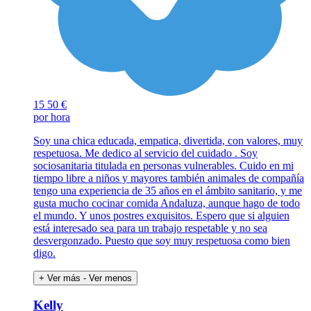
15
50 €
por hora
Soy una chica educada, empatica, divertida, con valores, muy
respetuosa. Me dedico al servicio del cuidado . Soy
sociosanitaria titulada en personas vulnerables. Cuido en mi
tiempo libre a niños y mayores también animales de compañía
tengo una experiencia de 35 años en el ámbito sanitario, y me
gusta mucho cocinar comida Andaluza, aunque hago de todo
el mundo. Y unos postres exquisitos. Espero que si alguien
está interesado sea para un trabajo respetable y no sea
desvergonzado. Puesto que soy muy respetuosa como bien
digo.
+ Ver más
- Ver menos
Kelly