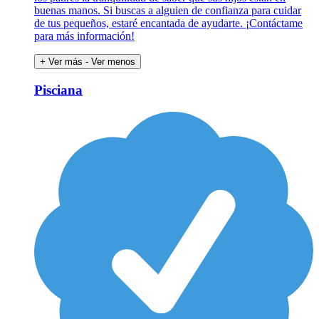
buenas manos. Si buscas a alguien de confianza para cuidar
de tus pequeños, estaré encantada de ayudarte. ¡Contáctame
para más información!
+ Ver más
- Ver menos
Pisciana