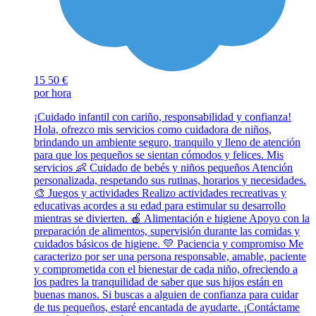
15
50 €
por hora
¡Cuidado infantil con cariño, responsabilidad y confianza!
Hola, ofrezco mis servicios como cuidadora de niños,
brindando un ambiente seguro, tranquilo y lleno de atención
para que los pequeños se sientan cómodos y felices. Mis
servicios 👶 Cuidado de bebés y niños pequeños Atención
personalizada, respetando sus rutinas, horarios y necesidades.
🎨 Juegos y actividades Realizo actividades recreativas y
educativas acordes a su edad para estimular su desarrollo
mientras se divierten. 🍎 Alimentación e higiene Apoyo con la
preparación de alimentos, supervisión durante las comidas y
cuidados básicos de higiene. 💛 Paciencia y compromiso Me
caracterizo por ser una persona responsable, amable, paciente
y comprometida con el bienestar de cada niño, ofreciendo a
los padres la tranquilidad de saber que sus hijos están en
buenas manos. Si buscas a alguien de confianza para cuidar
de tus pequeños, estaré encantada de ayudarte. ¡Contáctame