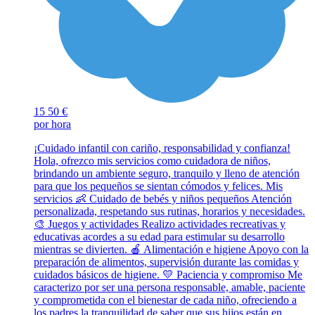
15
50 €
por hora
¡Cuidado infantil con cariño, responsabilidad y confianza!
Hola, ofrezco mis servicios como cuidadora de niños,
brindando un ambiente seguro, tranquilo y lleno de atención
para que los pequeños se sientan cómodos y felices. Mis
servicios 👶 Cuidado de bebés y niños pequeños Atención
personalizada, respetando sus rutinas, horarios y necesidades.
🎨 Juegos y actividades Realizo actividades recreativas y
educativas acordes a su edad para estimular su desarrollo
mientras se divierten. 🍎 Alimentación e higiene Apoyo con la
preparación de alimentos, supervisión durante las comidas y
cuidados básicos de higiene. 💛 Paciencia y compromiso Me
caracterizo por ser una persona responsable, amable, paciente
y comprometida con el bienestar de cada niño, ofreciendo a
los padres la tranquilidad de saber que sus hijos están en