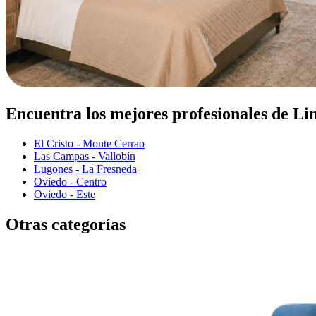
Encuentra los mejores profesionales de Li
El Cristo - Monte Cerrao
Las Campas - Vallobín
Lugones - La Fresneda
Oviedo - Centro
Oviedo - Este
Otras categorías