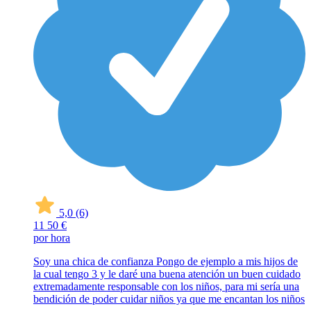
5,0
(6)
11
50 €
por hora
Soy una chica de confianza Pongo de ejemplo a mis hijos de
la cual tengo 3 y le daré una buena atención un buen cuidado
extremadamente responsable con los niños, para mi sería una
bendición de poder cuidar niños ya que me encantan los niños