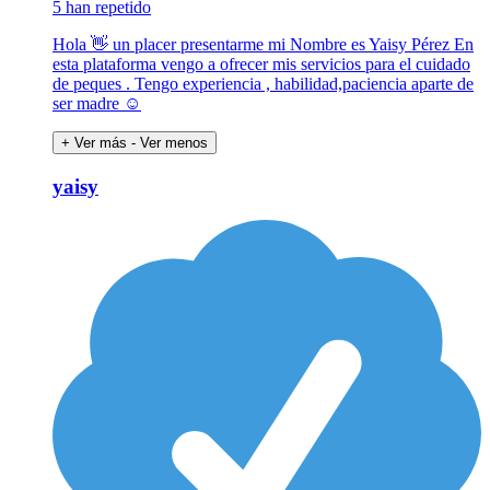
5 han repetido
Hola 👋 un placer presentarme mi Nombre es Yaisy Pérez En
esta plataforma vengo a ofrecer mis servicios para el cuidado
de peques . Tengo experiencia , habilidad,paciencia aparte de
ser madre ☺️
+ Ver más
- Ver menos
yaisy