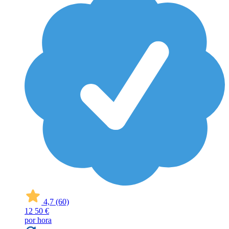
4,7
(60)
12
50 €
por hora