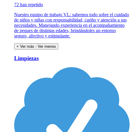
72 han repetido
Nuestro equipo de trabajo VL: sabemos todo sobre el cuidado
de niños y niñas con responsabilidad, cariño y atención a sus
necesidades. Manejando experiencia en el acompañamiento
de peques de distintas edades, brindándoles un entorno
seguro, afectivo y estimulante.
+ Ver más
- Ver menos
Limpiezas