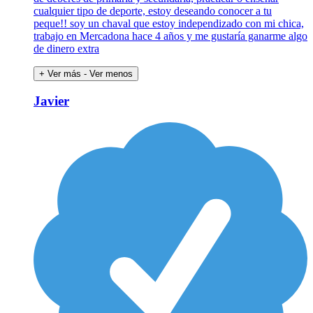
cualquier tipo de deporte, estoy deseando conocer a tu
peque!! soy un chaval que estoy independizado con mi chica,
trabajo en Mercadona hace 4 años y me gustaría ganarme algo
de dinero extra
+ Ver más
- Ver menos
Javier