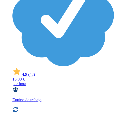
4,8
(42)
15
00 €
por hora
Equipo de trabajo