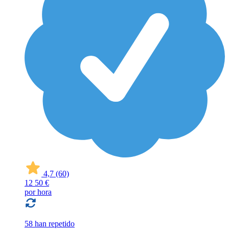
4,7
(60)
12
50 €
por hora
58 han repetido