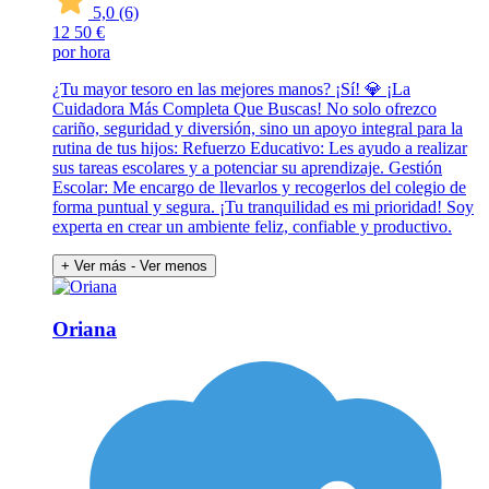
5,0
(6)
12
50 €
por hora
¿Tu mayor tesoro en las mejores manos? ¡Sí! 💎 ¡La
Cuidadora Más Completa Que Buscas! No solo ofrezco
cariño, seguridad y diversión, sino un apoyo integral para la
rutina de tus hijos: Refuerzo Educativo: Les ayudo a realizar
sus tareas escolares y a potenciar su aprendizaje. Gestión
Escolar: Me encargo de llevarlos y recogerlos del colegio de
forma puntual y segura. ¡Tu tranquilidad es mi prioridad! Soy
experta en crear un ambiente feliz, confiable y productivo.
+ Ver más
- Ver menos
Oriana