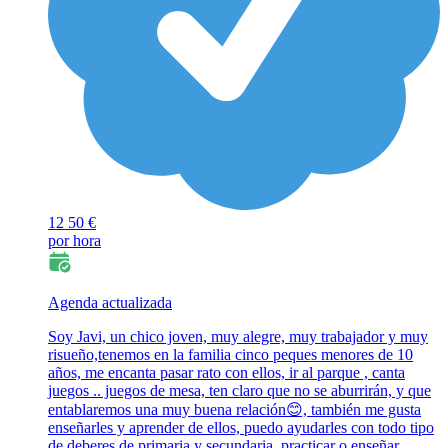
12
50 €
por hora
Agenda actualizada
Soy Javi, un chico joven, muy alegre, muy trabajador y muy
risueño,tenemos en la familia cinco peques menores de 10
años, me encanta pasar rato con ellos, ir al parque , canta
juegos .. juegos de mesa, ten claro que no se aburrirán, y que
entablaremos una muy buena relación😊, también me gusta
enseñarles y aprender de ellos, puedo ayudarles con todo tipo
de deberes de primaria y secundaria, practicar o enseñar