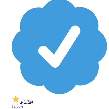
4,8
(54)
12
50 €