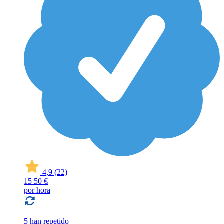
4,9
(22)
15
50 €
por hora
5 han repetido