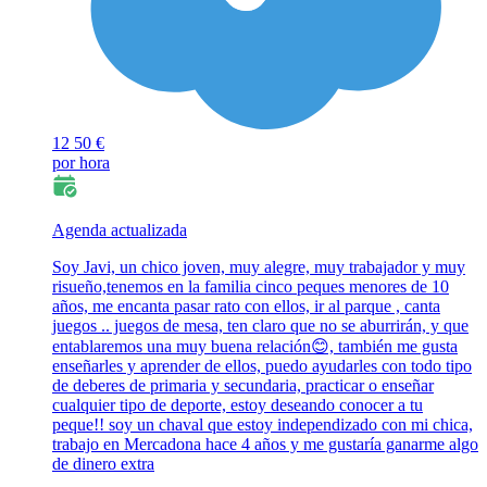
12
50 €
por hora
Agenda actualizada
Soy Javi, un chico joven, muy alegre, muy trabajador y muy
risueño,tenemos en la familia cinco peques menores de 10
años, me encanta pasar rato con ellos, ir al parque , canta
juegos .. juegos de mesa, ten claro que no se aburrirán, y que
entablaremos una muy buena relación😊, también me gusta
enseñarles y aprender de ellos, puedo ayudarles con todo tipo
de deberes de primaria y secundaria, practicar o enseñar
cualquier tipo de deporte, estoy deseando conocer a tu
peque!! soy un chaval que estoy independizado con mi chica,
trabajo en Mercadona hace 4 años y me gustaría ganarme algo
de dinero extra