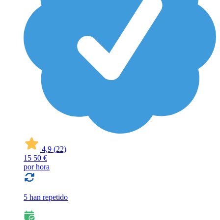
4,9
(22)
15
50 €
por hora
5 han repetido