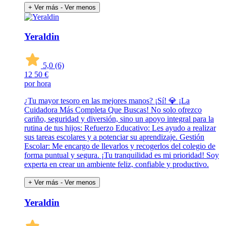
+ Ver más
- Ver menos
Yeraldin
5,0
(6)
12
50 €
por hora
¿Tu mayor tesoro en las mejores manos? ¡Sí! 💎 ¡La
Cuidadora Más Completa Que Buscas! No solo ofrezco
cariño, seguridad y diversión, sino un apoyo integral para la
rutina de tus hijos: Refuerzo Educativo: Les ayudo a realizar
sus tareas escolares y a potenciar su aprendizaje. Gestión
Escolar: Me encargo de llevarlos y recogerlos del colegio de
forma puntual y segura. ¡Tu tranquilidad es mi prioridad! Soy
experta en crear un ambiente feliz, confiable y productivo.
+ Ver más
- Ver menos
Yeraldin