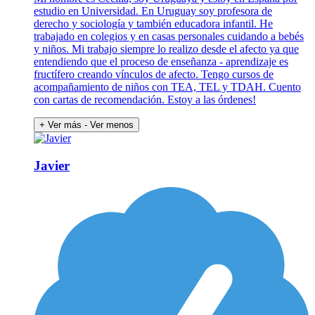
estudio en Universidad. En Uruguay soy profesora de
derecho y sociología y también educadora infantil. He
trabajado en colegios y en casas personales cuidando a bebés
y niños. Mi trabajo siempre lo realizo desde el afecto ya que
entendiendo que el proceso de enseñanza - aprendizaje es
fructífero creando vínculos de afecto. Tengo cursos de
acompañamiento de niños con TEA, TEL y TDAH. Cuento
con cartas de recomendación. Estoy a las órdenes!
+ Ver más
- Ver menos
Javier