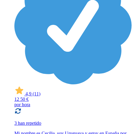
4,9
(11)
12
50 €
por hora
3 han repetido
Mi nombre es Cecilia, soy Uruguaya y estoy en España por