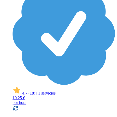
4,7
(18)
|
1 servicios
10
25 €
por hora