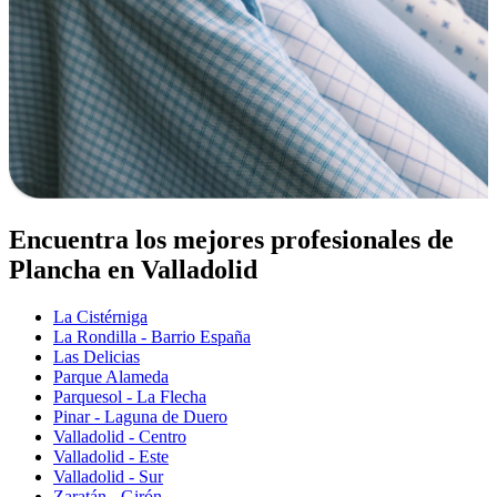
Encuentra los mejores profesionales de
Plancha en Valladolid
La Cistérniga
La Rondilla - Barrio España
Las Delicias
Parque Alameda
Parquesol - La Flecha
Pinar - Laguna de Duero
Valladolid - Centro
Valladolid - Este
Valladolid - Sur
Zaratán - Girón