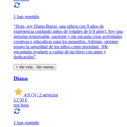
1 han repetido
"Hola, soy Diana Baron, una niñera con 9 años de
experiencia cuidando niños de [edades de 0-9 años]. Soy una
persona responsable, paciente y me encanta crear actividades
creativas e educativas para los pequeños. Además, siempre
pongo la seguridad de los niños como prioridad. ¡Me
encantaría ayudarte a cuidar de tus hijos con amor y
dedicación!"
+ Ver más
- Ver menos
Diana
4,9
(3)
|
2 servicios
13
50 €
por hora
1 han repetido