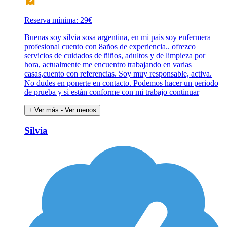
Reserva mínima: 29€
Buenas soy silvia sosa argentina, en mi pais soy enfermera
profesional cuento con 8años de experiencia.. ofrezco
servicios de cuidados de ñiños, adultos y de limpieza por
hora, actualmente me encuentro trabajando en varias
casas,cuento con referencias. Soy muy responsable, activa.
No dudes en ponerte en contacto. Podemos hacer un periodo
de prueba y si están conforme con mi trabajo continuar
+ Ver más
- Ver menos
Silvia