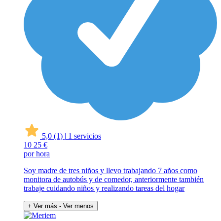
5,0
(1)
|
1 servicios
10
25 €
por hora
Soy madre de tres niños y llevo trabajando 7 años como
monitora de autobús y de comedor, anteriormente también
trabaje cuidando niños y realizando tareas del hogar
+ Ver más
- Ver menos