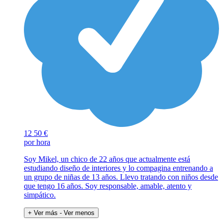
12
50 €
por hora
Soy Mikel, un chico de 22 años que actualmente está
estudiando diseño de interiores y lo compagina entrenando a
un grupo de niñas de 13 años. Llevo tratando con niños desde
que tengo 16 años. Soy responsable, amable, atento y
simpático.
+ Ver más
- Ver menos