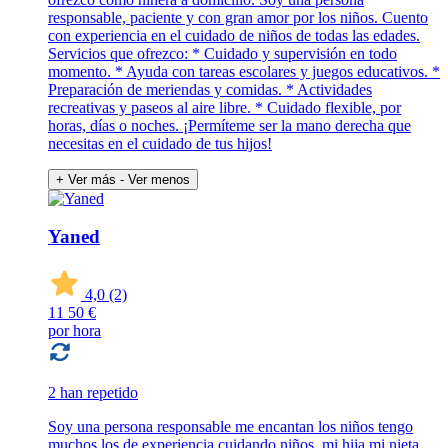
responsable, paciente y con gran amor por los niños. Cuento
con experiencia en el cuidado de niños de todas las edades.
Servicios que ofrezco: * Cuidado y supervisión en todo
momento. * Ayuda con tareas escolares y juegos educativos. *
Preparación de meriendas y comidas. * Actividades
recreativas y paseos al aire libre. * Cuidado flexible, por
horas, días o noches. ¡Permíteme ser la mano derecha que
necesitas en el cuidado de tus hijos!
+ Ver más
- Ver menos
Yaned
4,0
(2)
11
50 €
por hora
2 han repetido
Soy una persona responsable me encantan los niños tengo
muchos los de experiencia cuidando niños, mi hija,mi nieta.