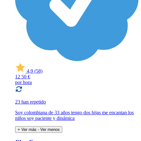
4,9
(58)
12
50 €
por hora
23 han repetido
Soy colombiana de 33 años tengo dos hijas me encantan los
niños soy paciente y dinámica
+ Ver más
- Ver menos