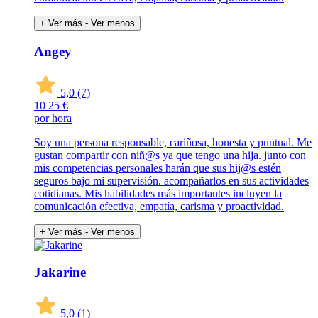
+ Ver más
- Ver menos
Angey
5,0
(7)
10
25 €
por hora
Soy una persona responsable, cariñosa, honesta y puntual. Me
gustan compartir con niñ@s ya que tengo una hija. junto con
mis competencias personales harán que sus hij@s estén
seguros bajo mi supervisión. acompañarlos en sus actividades
cotidianas. Mis habilidades más importantes incluyen la
comunicación efectiva, empatía, carisma y proactividad.
+ Ver más
- Ver menos
Jakarine
5,0
(1)