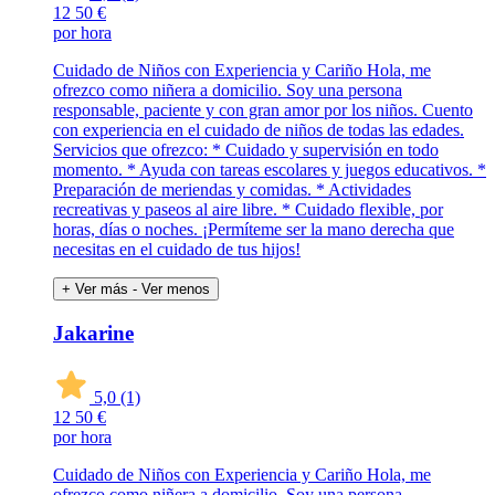
12
50 €
por hora
Cuidado de Niños con Experiencia y Cariño Hola, me
ofrezco como niñera a domicilio. Soy una persona
responsable, paciente y con gran amor por los niños. Cuento
con experiencia en el cuidado de niños de todas las edades.
Servicios que ofrezco: * Cuidado y supervisión en todo
momento. * Ayuda con tareas escolares y juegos educativos. *
Preparación de meriendas y comidas. * Actividades
recreativas y paseos al aire libre. * Cuidado flexible, por
horas, días o noches. ¡Permíteme ser la mano derecha que
necesitas en el cuidado de tus hijos!
+ Ver más
- Ver menos
Jakarine
5,0
(1)
12
50 €
por hora
Cuidado de Niños con Experiencia y Cariño Hola, me
ofrezco como niñera a domicilio. Soy una persona