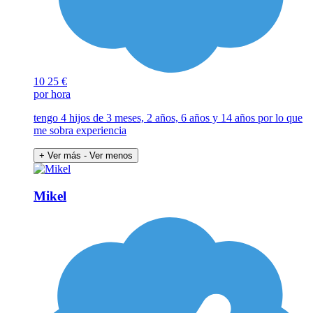
10
25 €
por hora
tengo 4 hijos de 3 meses, 2 años, 6 años y 14 años por lo que
me sobra experiencia
+ Ver más
- Ver menos
Mikel