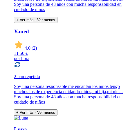
Soy una persona de 48 años con mucha responsabilidad en
cuidado de niños
+ Ver más
- Ver menos
Yaned
4,0
(2)
11
50 €
por hora
2 han repetido
Soy una persona responsable me encantan los niños tengo
muchos los de experiencia cuidando niños, mi hija,mi nieta.
Soy una persona de 48 años con mucha responsabilidad en
cuidado de niños
+ Ver más
- Ver menos
Luna