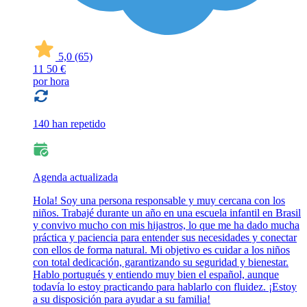
5,0
(65)
11
50 €
por hora
140 han repetido
Agenda actualizada
Hola! Soy una persona responsable y muy cercana con los
niños. Trabajé durante un año en una escuela infantil en Brasil
y convivo mucho con mis hijastros, lo que me ha dado mucha
práctica y paciencia para entender sus necesidades y conectar
con ellos de forma natural. Mi objetivo es cuidar a los niños
con total dedicación, garantizando su seguridad y bienestar.
Hablo portugués y entiendo muy bien el español, aunque
todavía lo estoy practicando para hablarlo con fluidez. ¡Estoy
a su disposición para ayudar a su familia!