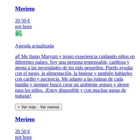
Meriem
20
50 €
por hora
Agenda actualizada
👶 Me llamo Maryam y tengo experiencia cuidando niños en
diferentes países. Soy una persona responsable, cariñosa y
atenta a las necesidades de los más pequeños. Puedo ayudar
con el juego, la alimentación, la higiene y también hablarles
con cariño y paciencia. Me adapto a las rutinas de cada
familia y siempre busco crear un ambiente seguro y alegre
para los niños. ¡Estoy disponible y con muchas ganas de
trabajar!
+ Ver más
- Ver menos
Meriem
20
50 €
por hora