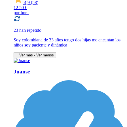
4,9
(58)
12
50 €
por hora
23 han repetido
Soy colombiana de 33 años tengo dos hijas me encantan los
niños soy paciente y dinámica
+ Ver más
- Ver menos
Juanse