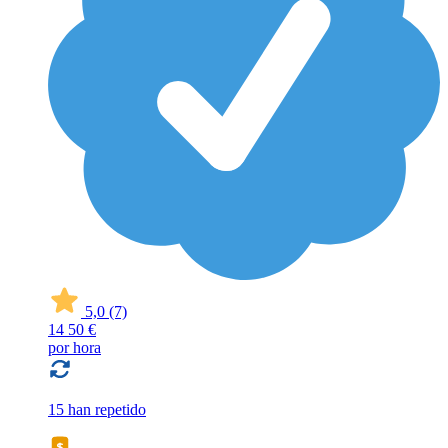
5,0
(7)
14
50 €
por hora
15 han repetido