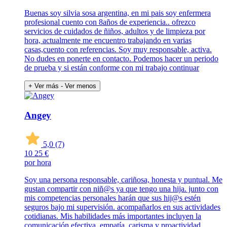
Buenas soy silvia sosa argentina, en mi pais soy enfermera
profesional cuento con 8años de experiencia.. ofrezco
servicios de cuidados de ñiños, adultos y de limpieza por
hora, actualmente me encuentro trabajando en varias
casas,cuento con referencias. Soy muy responsable, activa.
No dudes en ponerte en contacto. Podemos hacer un periodo
de prueba y si están conforme con mi trabajo continuar
+ Ver más
- Ver menos
Angey
5,0
(7)
10
25 €
por hora
Soy una persona responsable, cariñosa, honesta y puntual. Me
gustan compartir con niñ@s ya que tengo una hija. junto con
mis competencias personales harán que sus hij@s estén
seguros bajo mi supervisión. acompañarlos en sus actividades
cotidianas. Mis habilidades más importantes incluyen la
comunicación efectiva, empatía, carisma y proactividad.