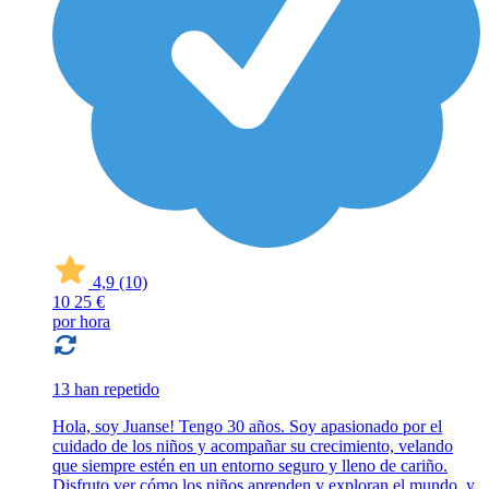
4,9
(10)
10
25 €
por hora
13 han repetido
Hola, soy Juanse! Tengo 30 años. Soy apasionado por el
cuidado de los niños y acompañar su crecimiento, velando
que siempre estén en un entorno seguro y lleno de cariño.
Disfruto ver cómo los niños aprenden y exploran el mundo, y