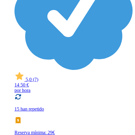
5,0
(7)
14
50 €
por hora
15 han repetido
Reserva mínima: 29€