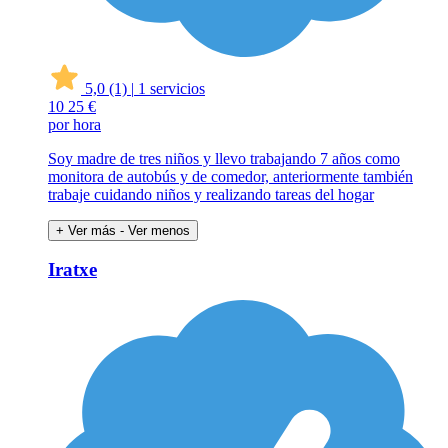
5,0
(1)
|
1 servicios
10
25 €
por hora
Soy madre de tres niños y llevo trabajando 7 años como
monitora de autobús y de comedor, anteriormente también
trabaje cuidando niños y realizando tareas del hogar
+ Ver más
- Ver menos
Iratxe