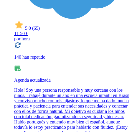
5,0
(65)
11
50 €
por hora
140 han repetido
Agenda actualizada
Hola! Soy una persona responsable y muy cercana con los
niños. Trabajé durante un año en una escuela infantil en Brasil
y convivo mucho con mis hijastros, lo que me ha dado mucha
práctica y paciencia para entender sus necesidades y conectar
con ellos de forma natural. Mi objetivo es cuidar a los niños
con total dedicación, garantizando su seguridad y bienestar.
Hablo portugués y entiendo muy bien el español, aunque
todavía lo estoy practicando para hablarlo con fluidez. ¡Estoy