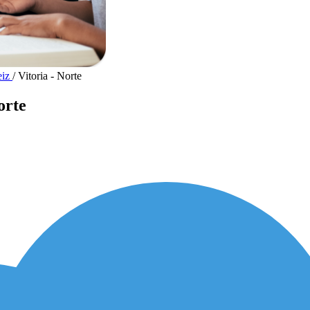
eiz
/
Vitoria - Norte
orte