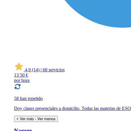
4,9
(14)
|
68 servicios
13
50 €
por hora
58 han repetido
Doy clases presenciales a domicilio. Todas las materias de ESO
+ Ver más
- Ver menos
Nagore