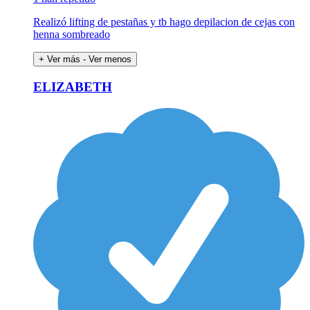
Realizó lifting de pestañas y tb hago depilacion de cejas con
henna sombreado
+ Ver más
- Ver menos
ELIZABETH