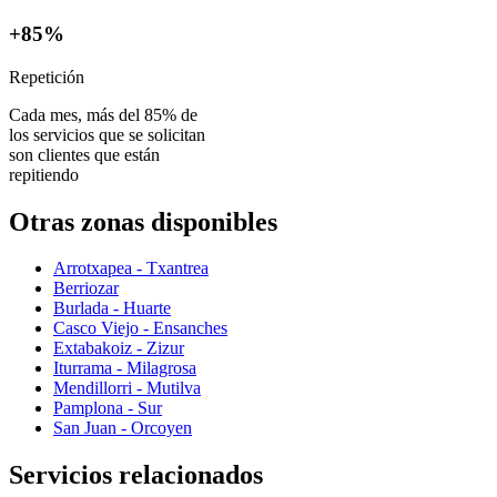
+85%
Repetición
Cada mes, más del 85% de
los servicios que se solicitan
son clientes que están
repitiendo
Otras zonas disponibles
Arrotxapea - Txantrea
Berriozar
Burlada - Huarte
Casco Viejo - Ensanches
Extabakoiz - Zizur
Iturrama - Milagrosa
Mendillorri - Mutilva
Pamplona - Sur
San Juan - Orcoyen
Servicios relacionados