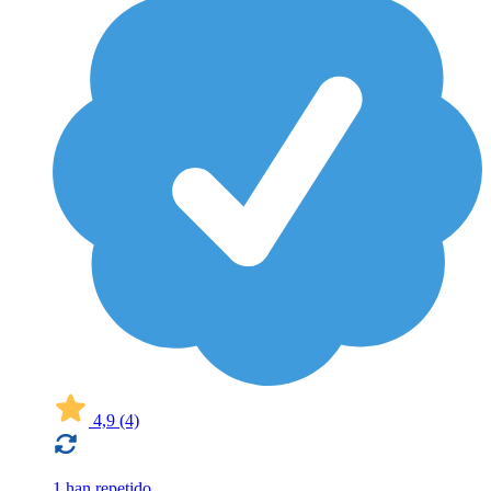
4,9
(4)
1 han repetido