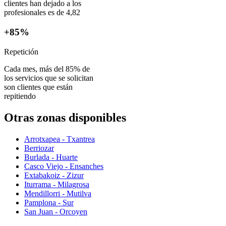
clientes han dejado a los
profesionales es de 4,82
+85%
Repetición
Cada mes, más del 85% de
los servicios que se solicitan
son clientes que están
repitiendo
Otras zonas disponibles
Arrotxapea - Txantrea
Berriozar
Burlada - Huarte
Casco Viejo - Ensanches
Extabakoiz - Zizur
Iturrama - Milagrosa
Mendillorri - Mutilva
Pamplona - Sur
San Juan - Orcoyen