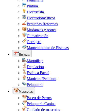
Fontanería
Pintura
Electricista
Electrodomésticos
Pequeñas Reformas
Mudanzas y portes
Climatización
Cerrajero
Mantenimiento de Piscinas
Belleza
Maquillaje
Depilación
Estética Facial
Manicura/Pedicura
Peluquería
Mascotas
Paseo de Perros
Peluquería Canina
Cuidado de mascotas