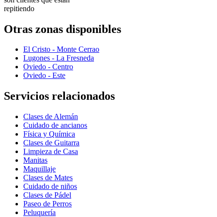
repitiendo
Otras zonas disponibles
El Cristo - Monte Cerrao
Lugones - La Fresneda
Oviedo - Centro
Oviedo - Este
Servicios relacionados
Clases de Alemán
Cuidado de ancianos
Física y Química
Clases de Guitarra
Limpieza de Casa
Manitas
Maquillaje
Clases de Mates
Cuidado de niños
Clases de Pádel
Paseo de Perros
Peluquería