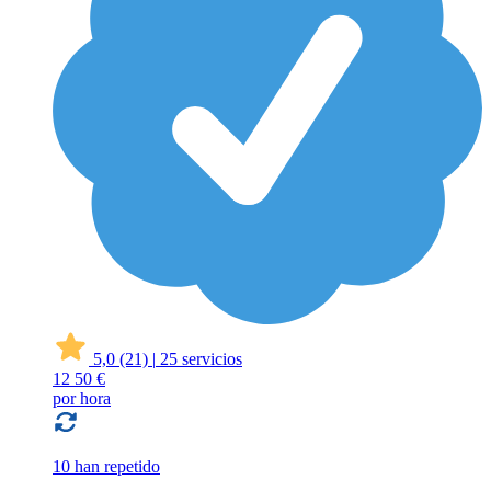
5,0
(21)
|
25 servicios
12
50 €
por hora
10 han repetido