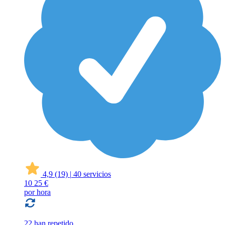
4,9
(19)
|
40 servicios
10
25 €
por hora
22 han repetido