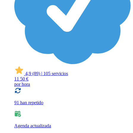
4,9
(89)
|
105 servicios
11
50 €
por hora
91 han repetido
Agenda actualizada