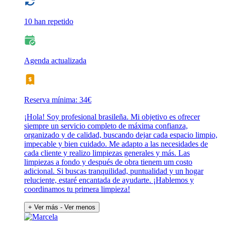
10 han repetido
Agenda actualizada
Reserva mínima: 34€
¡Hola! Soy profesional brasileña. Mi objetivo es ofrecer
siempre un servicio completo de máxima confianza,
organizado y de calidad, buscando dejar cada espacio limpio,
impecable y bien cuidado. Me adapto a las necesidades de
cada cliente y realizo limpiezas generales y más. Las
limpiezas a fondo y después de obra tienem um costo
adicional. Si buscas tranquilidad, puntualidad y un hogar
reluciente, estaré encantada de ayudarte. ¡Hablemos y
coordinamos tu primera limpieza!
+ Ver más
- Ver menos