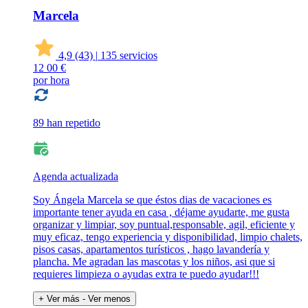
Marcela
4,9
(43)
|
135 servicios
12
00 €
por hora
89 han repetido
Agenda actualizada
Soy Ángela Marcela se que éstos dias de vacaciones es
importante tener ayuda en casa , déjame ayudarte, me gusta
organizar y limpiar, soy puntual,responsable, agil, eficiente y
muy eficaz, tengo experiencia y disponibilidad, limpio chalets,
pisos casas, apartamentos turísticos , hago lavandería y
plancha. Me agradan las mascotas y los niños, asi que si
requieres limpieza o ayudas extra te puedo ayudar!!!
+ Ver más
- Ver menos