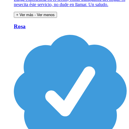
nesecita éste servicio, no dude en llamar. Un saludo.
+ Ver más
- Ver menos
Rosa