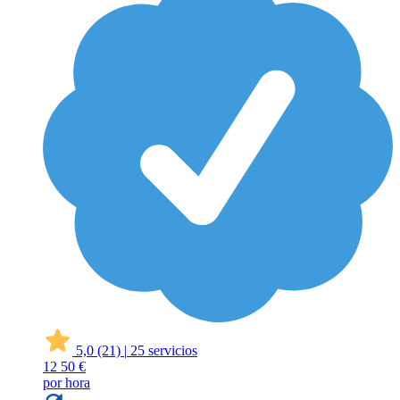
5,0
(21)
|
25 servicios
12
50 €
por hora