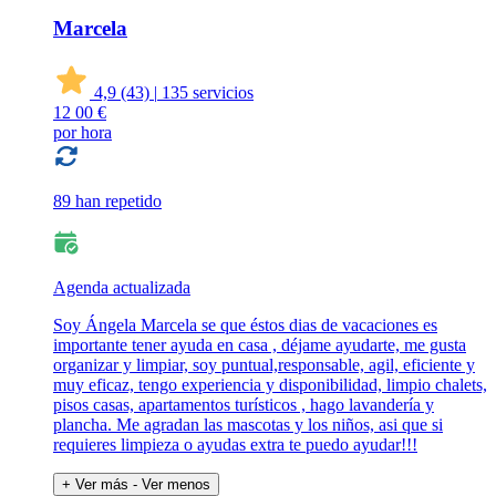
Marcela
4,9
(43)
|
135 servicios
12
00 €
por hora
89 han repetido
Agenda actualizada
Soy Ángela Marcela se que éstos dias de vacaciones es
importante tener ayuda en casa , déjame ayudarte, me gusta
organizar y limpiar, soy puntual,responsable, agil, eficiente y
muy eficaz, tengo experiencia y disponibilidad, limpio chalets,
pisos casas, apartamentos turísticos , hago lavandería y
plancha. Me agradan las mascotas y los niños, asi que si
requieres limpieza o ayudas extra te puedo ayudar!!!
+ Ver más
- Ver menos