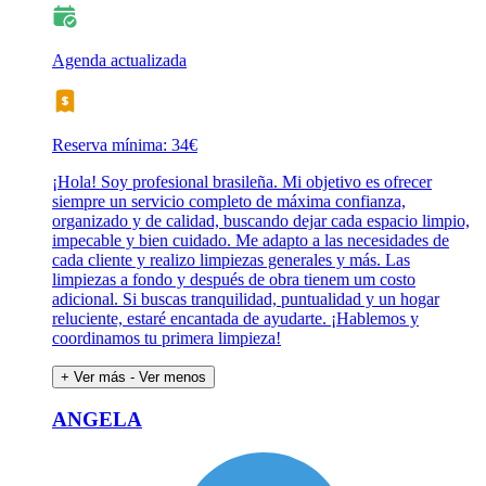
Agenda actualizada
Reserva mínima: 34€
¡Hola! Soy profesional brasileña. Mi objetivo es ofrecer
siempre un servicio completo de máxima confianza,
organizado y de calidad, buscando dejar cada espacio limpio,
impecable y bien cuidado. Me adapto a las necesidades de
cada cliente y realizo limpiezas generales y más. Las
limpiezas a fondo y después de obra tienem um costo
adicional. Si buscas tranquilidad, puntualidad y un hogar
reluciente, estaré encantada de ayudarte. ¡Hablemos y
coordinamos tu primera limpieza!
+ Ver más
- Ver menos
ANGELA