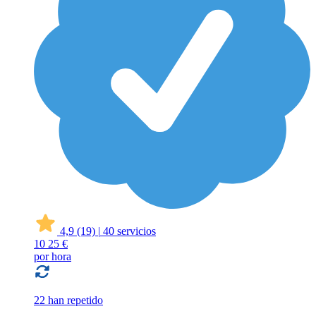
4,9
(19)
|
40 servicios
10
25 €
por hora
22 han repetido