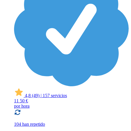
4,8
(49)
|
157 servicios
11
50 €
por hora
104 han repetido