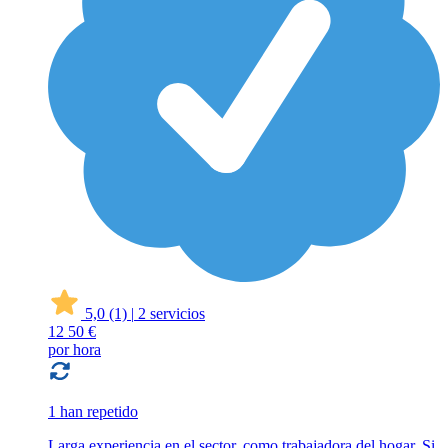
5,0
(1)
|
2 servicios
12
50 €
por hora
1 han repetido
Larga experiencia en el sector, como trabajadora del hogar. Si