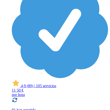
4,9
(89)
|
105 servicios
11
50 €
por hora
91 han repetido