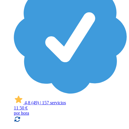
4,8
(49)
|
157 servicios
11
50 €
por hora