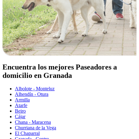
Encuentra los mejores Paseadores a
domicilio en Granada
Albolote - Monteluz
Alhendín - Otura
Armilla
Atarfe
Beiro
Cájar
Chana - Maracena
Churriana de la Vega
El Chaparral
Granada - Centro