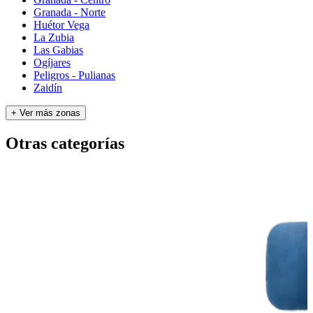
Granada - Norte
Huétor Vega
La Zubia
Las Gabias
Ogíjares
Peligros - Pulianas
Zaidín
+ Ver más zonas
Otras categorías