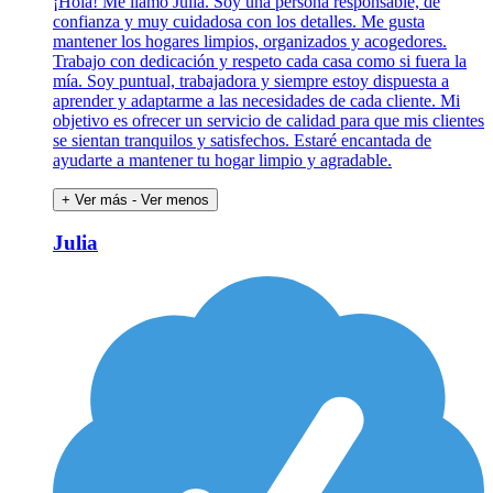
¡Hola! Me llamo Julia. Soy una persona responsable, de
confianza y muy cuidadosa con los detalles. Me gusta
mantener los hogares limpios, organizados y acogedores.
Trabajo con dedicación y respeto cada casa como si fuera la
mía. Soy puntual, trabajadora y siempre estoy dispuesta a
aprender y adaptarme a las necesidades de cada cliente. Mi
objetivo es ofrecer un servicio de calidad para que mis clientes
se sientan tranquilos y satisfechos. Estaré encantada de
ayudarte a mantener tu hogar limpio y agradable.
+ Ver más
- Ver menos
Julia