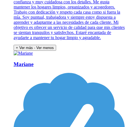
confianza y muy cuidadosa con los detalles. Me gusta
mantener los hogares limpios, organizados y acogedores.
Trabajo con dedicación y respeto cada casa como si fuera la
mía. Soy puntual, trabajadora y siempre estoy dispuesta a
aprender y adaptarme a las necesidades de cada cliente. Mi
objetivo es ofrecer un servicio de calidad para que mis clientes
se sientan tranquilos y satisfechos. Estaré encantada de
ayudarte a mantener tu hogar limpio y agradable.
+ Ver más
- Ver menos
Mariane