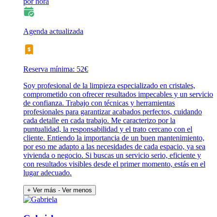
por hora
Agenda actualizada
Reserva mínima: 52€
Soy profesional de la limpieza especializado en cristales,
comprometido con ofrecer resultados impecables y un servicio
de confianza. Trabajo con técnicas y herramientas
profesionales para garantizar acabados perfectos, cuidando
cada detalle en cada trabajo. Me caracterizo por la
puntualidad, la responsabilidad y el trato cercano con el
cliente. Entiendo la importancia de un buen mantenimiento,
por eso me adapto a las necesidades de cada espacio, ya sea
vivienda o negocio. Si buscas un servicio serio, eficiente y
con resultados visibles desde el primer momento, estás en el
lugar adecuado.
+ Ver más
- Ver menos