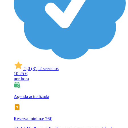
5,0
(3)
|
2 servicios
10
25 €
por hora
Agenda actualizada
Reserva mínima: 26€