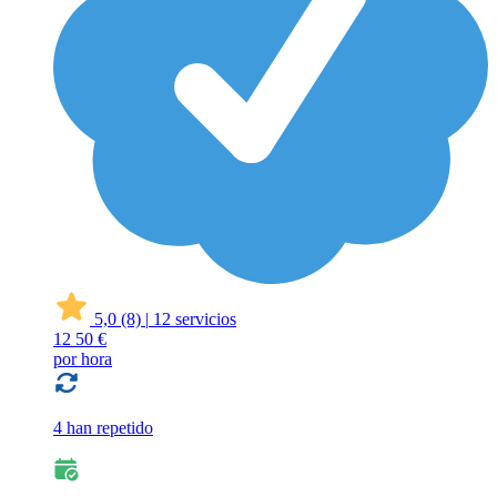
5,0
(8)
|
12 servicios
12
50 €
por hora
4 han repetido