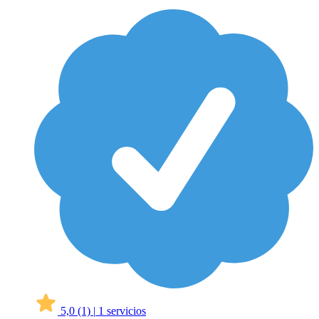
5,0
(1)
|
1 servicios