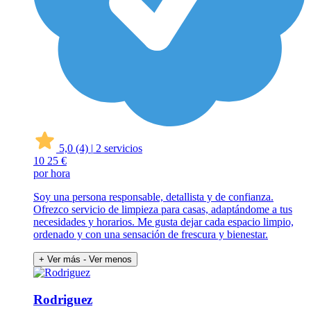
5,0
(4)
|
2 servicios
10
25 €
por hora
Soy una persona responsable, detallista y de confianza.
Ofrezco servicio de limpieza para casas, adaptándome a tus
necesidades y horarios. Me gusta dejar cada espacio limpio,
ordenado y con una sensación de frescura y bienestar.
+ Ver más
- Ver menos
Rodriguez