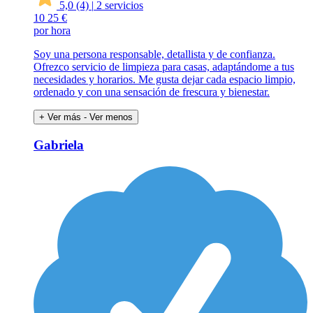
5,0
(4)
|
2 servicios
10
25 €
por hora
Soy una persona responsable, detallista y de confianza.
Ofrezco servicio de limpieza para casas, adaptándome a tus
necesidades y horarios. Me gusta dejar cada espacio limpio,
ordenado y con una sensación de frescura y bienestar.
+ Ver más
- Ver menos
Gabriela