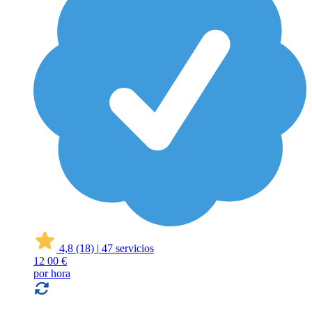
4,8
(18)
|
47 servicios
12
00 €
por hora