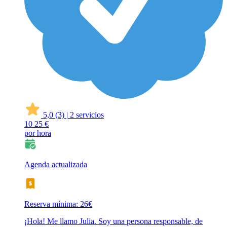
5,0
(3)
|
2 servicios
10
25 €
por hora
Agenda actualizada
Reserva mínima: 26€
¡Hola! Me llamo Julia. Soy una persona responsable, de