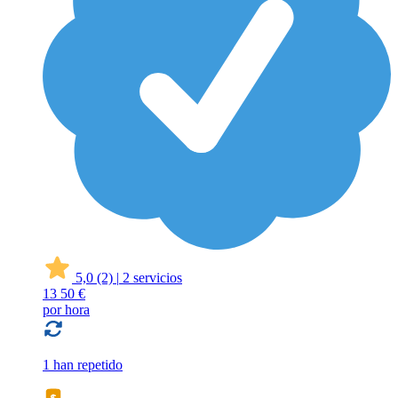
5,0
(2)
|
2 servicios
13
50 €
por hora
1 han repetido