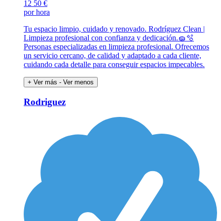
12
50 €
por hora
Tu espacio limpio, cuidado y renovado. Rodríguez Clean |
Limpieza profesional con confianza y dedicación.🧽🫧
Personas especializadas en limpieza profesional. Ofrecemos
un servicio cercano, de calidad y adaptado a cada cliente,
cuidando cada detalle para conseguir espacios impecables.
+ Ver más
- Ver menos
Rodriguez