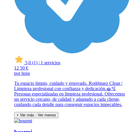
5,0
(1)
|
1 servicios
12
50 €
por hora
Tu espacio limpio, cuidado y renovado. Rodríguez Clean |
Limpieza profesional con confianza y dedicación.🧽🫧
Personas especializadas en limpieza profesional. Ofrecemos
un servicio cercano, de calidad y adaptado a cada cliente,
cuidando cada detalle para conseguir espacios impecables.
+ Ver más
- Ver menos
hourmi