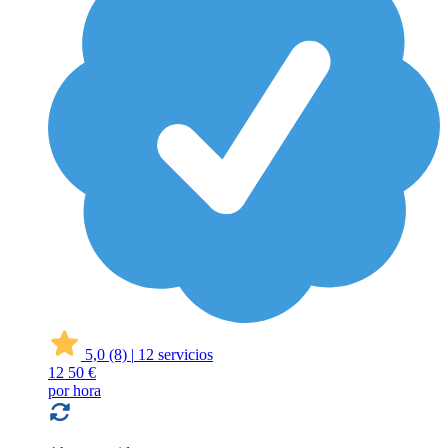
5,0
(8)
|
12 servicios
12
50 €
por hora