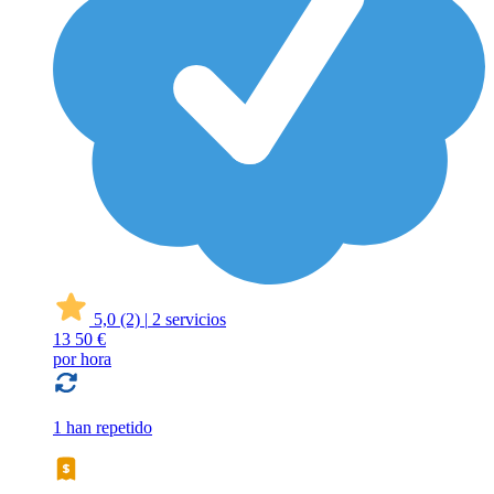
5,0
(2)
|
2 servicios
13
50 €
por hora
1 han repetido