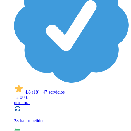
4,8
(18)
|
47 servicios
12
00 €
por hora
28 han repetido