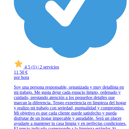
4,5
(1)
|
2 servicios
11
50 €
por hora
Soy una persona responsable, organizada y muy detallista en
mi trabajo. Me gusta dejar cada espacio limpio, ordenado y
cuidado, prestando atención a los pequeños detalles que
marcan la diferencia. Tengo experiencia en limpieza del hogar
y realizo mi trabajo con seriedad, puntualidad y compromiso.
Mi objetivo es que cada cliente quede satisfecho y pueda
disfrutar de un hogar impecable y agradable. Será un placer
ayudarte a mantener tu casa limpia y en perfectas condiciones.
El precio indicado corresponde a la limpieza estándar. Si