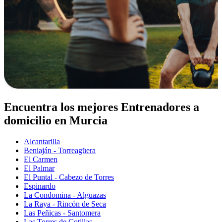
Encuentra los mejores Entrenadores a
domicilio en Murcia
Alcantarilla
Beniaján - Torreagüera
El Carmen
El Palmar
El Puntal - Cabezo de Torres
Espinardo
La Condomina - Alguazas
La Raya - Rincón de Seca
Las Peñicas - Santomera
Las Torres de Cotillas