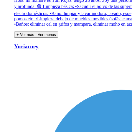
Hola, mi nombre es Yuri Rojas, tengo 28 años. Soy una person
y profunda. 🟢 Limpieza básica: •Sacudir el polvo de las superfi
electrodomésticos. •Baño: limpiar y lavar inodoro, lavado, espej
pomos etc. •Limpieza debajo de muebles movibles (sofás, camas
•Baños: eliminar cal en grifos y mampara, eliminar moho en azu
+ Ver más
- Ver menos
Yuriacney