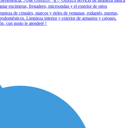
 pertenencia. ¿Que Ofrezco? 🫧✨ Ofrezco servicio de limpieza básica
mpiar encimeras, fregadero, microondas y el exterior de otros
pieza de cristales, marcos y rieles de ventanas, rodapiés, puertas,
odomésticos. Limpieza interior y exterior de armarios y cajones.
n, con gusto le atenderé !