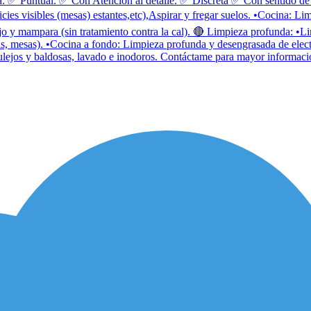
a: ✅ Puntual. ✅ Con Atención al detalle. ✅ Discreta ✅ Con sentido de
cies visibles (mesas) estantes,etc),Aspirar y fregar suelos. •Cocina: Li
o y mampara (sin tratamiento contra la cal). 🔴 Limpieza profunda: •Lim
, mesas). •Cocina a fondo: Limpieza profunda y desengrasada de electr
lejos y baldosas, lavado e inodoros. Contáctame para mayor informació