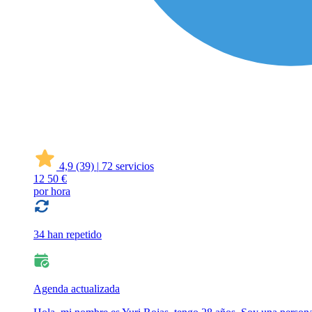
4,9
(39)
|
72 servicios
12
50 €
por hora
34 han repetido
Agenda actualizada