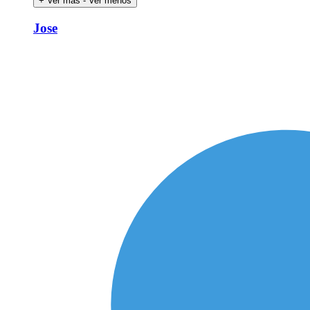
+ Ver más
- Ver menos
Jose