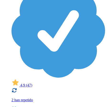
4,9
(47)
2 han repetido