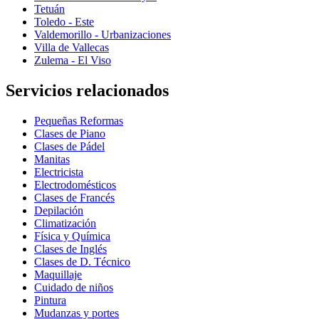
Tetuán
Toledo - Este
Valdemorillo - Urbanizaciones
Villa de Vallecas
Zulema - El Viso
Servicios relacionados
Pequeñas Reformas
Clases de Piano
Clases de Pádel
Manitas
Electricista
Electrodomésticos
Clases de Francés
Depilación
Climatización
Física y Química
Clases de Inglés
Clases de D. Técnico
Maquillaje
Cuidado de niños
Pintura
Mudanzas y portes