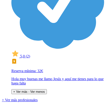
5,0
(2)
Reserva mínima: 32€
Hola muy buenas me llamo Jesús y aquí me tienes para lo que
haga falta
+ Ver más
- Ver menos
+ Ver más profesionales