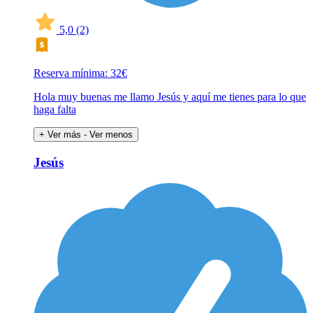
5,0
(2)
Reserva mínima: 32€
Hola muy buenas me llamo Jesús y aquí me tienes para lo que
haga falta
+ Ver más
- Ver menos
Jesús