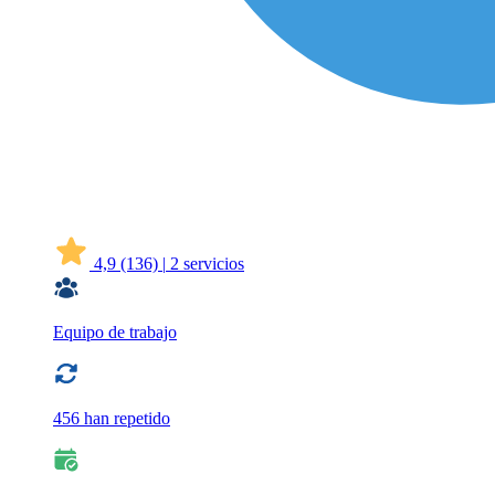
4,9
(136)
|
2 servicios
Equipo de trabajo
456 han repetido