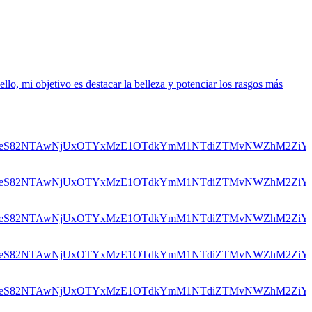
ello, mi objetivo es destacar la belleza y potenciar los rasgos más