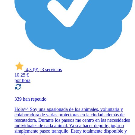
4,3
(9)
|
3 servicios
10
25 €
por hora
339 han repetido
Hola^^ Soy una apasionada de los animales, voluntaria y
colaboradora de varias protectoras en la ciudad además de
rescatadora. Durante los paseos me centro en las necesidades
individuales de cada animal. Ya sea hacer deporte, jugar o
simplemente paseo tranquilo. Estoy totalmente disponible y