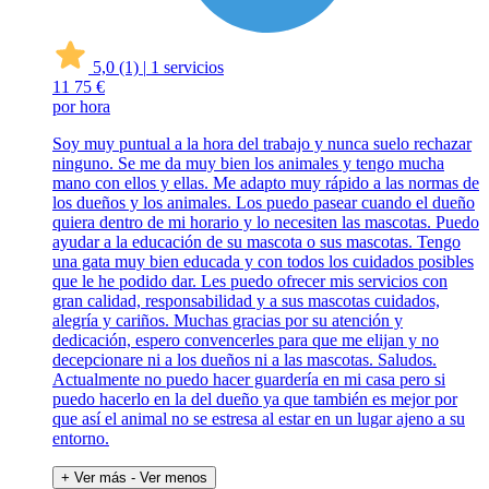
5,0
(1)
|
1 servicios
11
75 €
por hora
Soy muy puntual a la hora del trabajo y nunca suelo rechazar
ninguno. Se me da muy bien los animales y tengo mucha
mano con ellos y ellas. Me adapto muy rápido a las normas de
los dueños y los animales. Los puedo pasear cuando el dueño
quiera dentro de mi horario y lo necesiten las mascotas. Puedo
ayudar a la educación de su mascota o sus mascotas. Tengo
una gata muy bien educada y con todos los cuidados posibles
que le he podido dar. Les puedo ofrecer mis servicios con
gran calidad, responsabilidad y a sus mascotas cuidados,
alegría y cariños. Muchas gracias por su atención y
dedicación, espero convencerles para que me elijan y no
decepcionare ni a los dueños ni a las mascotas. Saludos.
Actualmente no puedo hacer guardería en mi casa pero si
puedo hacerlo en la del dueño ya que también es mejor por
que así el animal no se estresa al estar en un lugar ajeno a su
entorno.
+ Ver más
- Ver menos