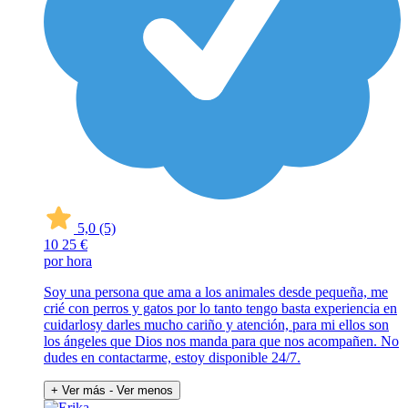
5,0
(5)
10
25 €
por hora
Soy una persona que ama a los animales desde pequeña, me
crié con perros y gatos por lo tanto tengo basta experiencia en
cuidarlosy darles mucho cariño y atención, para mi ellos son
los ángeles que Dios nos manda para que nos acompañen. No
dudes en contactarme, estoy disponible 24/7.
+ Ver más
- Ver menos