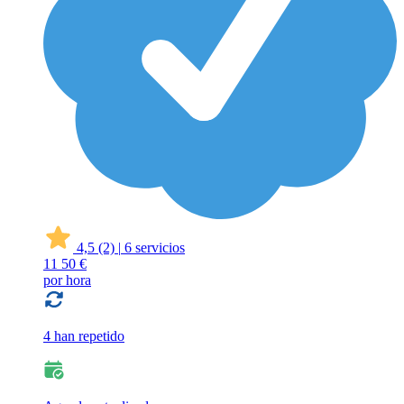
4,5
(2)
|
6 servicios
11
50 €
por hora
4 han repetido