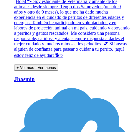
¡Hola! 🐾 Soy estudiante de Veterinaria y amante de los
animales desde siempre. Tengo dos Samoyedos (una de 9
años y otro de 9 meses), lo que me ha dado mucha
experiencia en el cuidado de perritos de diferentes edades y
energías. También he participado en voluntariados y en
labores de protección animal en mi país, cuidando y apoyando
a perritos y gatitos rescatados. Me considero una persona
responsable, cariñosa y atenta, siempre dispuesta a darles el
mejor cuidado y muchos mimos a los peluditos. 💕 Si buscas
alguien de confianza para pasear o cuidar a tu perrito, ¡aquí
estoy feliz de ayudar! 🐕✨
+ Ver más
- Ver menos
Jhasmin