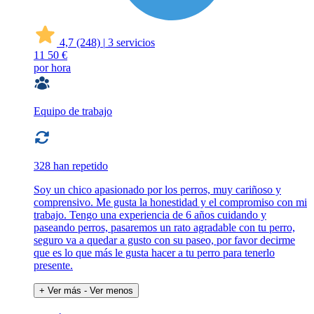
4,7
(248)
|
3 servicios
11
50 €
por hora
Equipo de trabajo
328 han repetido
Soy un chico apasionado por los perros, muy cariñoso y
comprensivo. Me gusta la honestidad y el compromiso con mi
trabajo. Tengo una experiencia de 6 años cuidando y
paseando perros, pasaremos un rato agradable con tu perro,
seguro va a quedar a gusto con su paseo, por favor decirme
que es lo que más le gusta hacer a tu perro para tenerlo
presente.
+ Ver más
- Ver menos