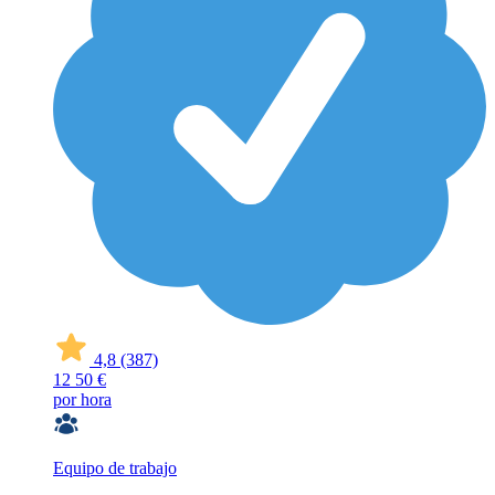
4,8
(387)
12
50 €
por hora
Equipo de trabajo