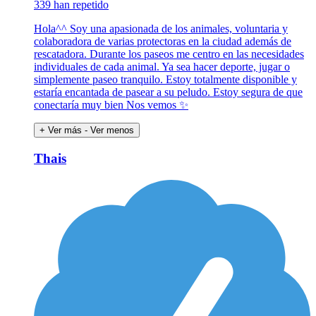
339 han repetido
Hola^^ Soy una apasionada de los animales, voluntaria y
colaboradora de varias protectoras en la ciudad además de
rescatadora. Durante los paseos me centro en las necesidades
individuales de cada animal. Ya sea hacer deporte, jugar o
simplemente paseo tranquilo. Estoy totalmente disponible y
estaría encantada de pasear a su peludo. Estoy segura de que
conectaría muy bien Nos vemos ✨
+ Ver más
- Ver menos
Thais