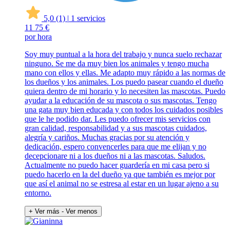
5,0
(1)
|
1 servicios
11
75 €
por hora
Soy muy puntual a la hora del trabajo y nunca suelo rechazar
ninguno. Se me da muy bien los animales y tengo mucha
mano con ellos y ellas. Me adapto muy rápido a las normas de
los dueños y los animales. Los puedo pasear cuando el dueño
quiera dentro de mi horario y lo necesiten las mascotas. Puedo
ayudar a la educación de su mascota o sus mascotas. Tengo
una gata muy bien educada y con todos los cuidados posibles
que le he podido dar. Les puedo ofrecer mis servicios con
gran calidad, responsabilidad y a sus mascotas cuidados,
alegría y cariños. Muchas gracias por su atención y
dedicación, espero convencerles para que me elijan y no
decepcionare ni a los dueños ni a las mascotas. Saludos.
Actualmente no puedo hacer guardería en mi casa pero si
puedo hacerlo en la del dueño ya que también es mejor por
que así el animal no se estresa al estar en un lugar ajeno a su
entorno.
+ Ver más
- Ver menos