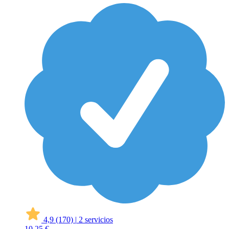
4,9
(170)
|
2 servicios
10
25 €