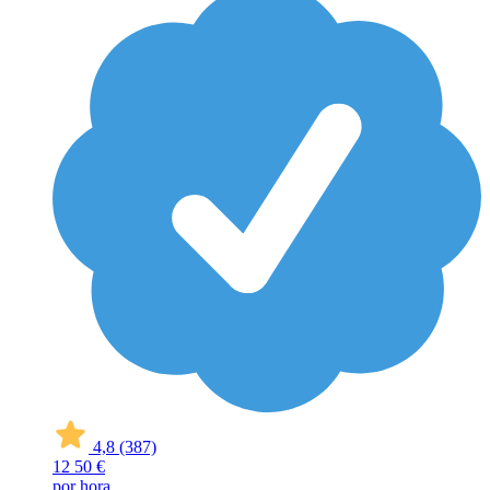
4,8
(387)
12
50 €
por hora