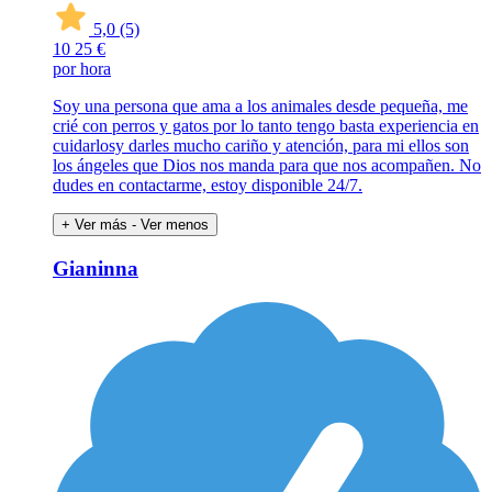
5,0
(5)
10
25 €
por hora
Soy una persona que ama a los animales desde pequeña, me
crié con perros y gatos por lo tanto tengo basta experiencia en
cuidarlosy darles mucho cariño y atención, para mi ellos son
los ángeles que Dios nos manda para que nos acompañen. No
dudes en contactarme, estoy disponible 24/7.
+ Ver más
- Ver menos
Gianinna