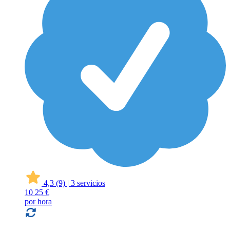
4,3
(9)
|
3 servicios
10
25 €
por hora