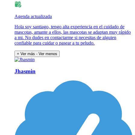
Agenda actualizada
Hola soy santiago, tengo alta experiencia en el cuidado de
mascotas, amante a ellos, las mascotas se adaptan muy rápido
a mi. No dudes en contactarme si necesitas de alguien
confiable para cuidar o pasear a tu peludo.
+ Ver más
- Ver menos
Jhasmin