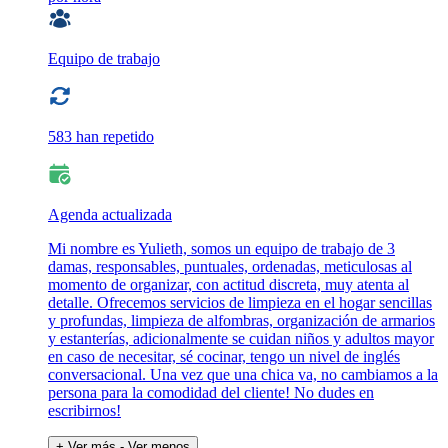
Equipo de trabajo
583 han repetido
Agenda actualizada
Mi nombre es Yulieth, somos un equipo de trabajo de 3
damas, responsables, puntuales, ordenadas, meticulosas al
momento de organizar, con actitud discreta, muy atenta al
detalle. Ofrecemos servicios de limpieza en el hogar sencillas
y profundas, limpieza de alfombras, organización de armarios
y estanterías, adicionalmente se cuidan niños y adultos mayor
en caso de necesitar, sé cocinar, tengo un nivel de inglés
conversacional. Una vez que una chica va, no cambiamos a la
persona para la comodidad del cliente! No dudes en
escribirnos!
+ Ver más
- Ver menos