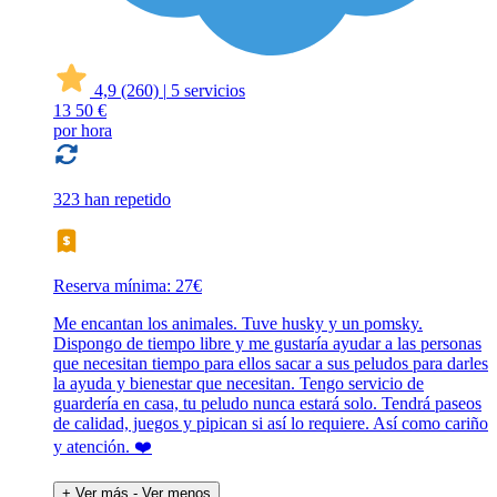
4,9
(260)
|
5 servicios
13
50 €
por hora
323 han repetido
Reserva mínima: 27€
Me encantan los animales. Tuve husky y un pomsky.
Dispongo de tiempo libre y me gustaría ayudar a las personas
que necesitan tiempo para ellos sacar a sus peludos para darles
la ayuda y bienestar que necesitan. Tengo servicio de
guardería en casa, tu peludo nunca estará solo. Tendrá paseos
de calidad, juegos y pipican si así lo requiere. Así como cariño
y atención. ❤️
+ Ver más
- Ver menos