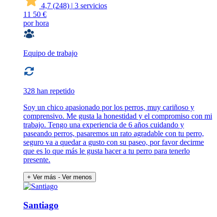
4,7
(248)
|
3 servicios
11
50 €
por hora
Equipo de trabajo
328 han repetido
Soy un chico apasionado por los perros, muy cariñoso y
comprensivo. Me gusta la honestidad y el compromiso con mi
trabajo. Tengo una experiencia de 6 años cuidando y
paseando perros, pasaremos un rato agradable con tu perro,
seguro va a quedar a gusto con su paseo, por favor decirme
que es lo que más le gusta hacer a tu perro para tenerlo
presente.
+ Ver más
- Ver menos
Santiago