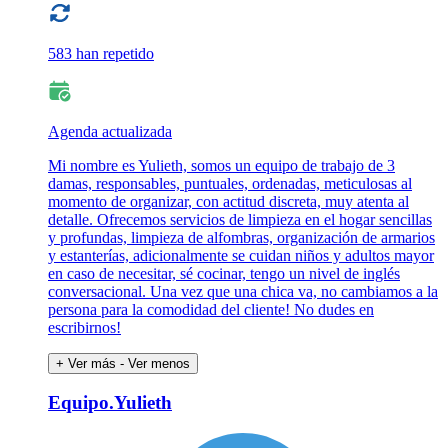
583 han repetido
Agenda actualizada
Mi nombre es Yulieth, somos un equipo de trabajo de 3
damas, responsables, puntuales, ordenadas, meticulosas al
momento de organizar, con actitud discreta, muy atenta al
detalle. Ofrecemos servicios de limpieza en el hogar sencillas
y profundas, limpieza de alfombras, organización de armarios
y estanterías, adicionalmente se cuidan niños y adultos mayor
en caso de necesitar, sé cocinar, tengo un nivel de inglés
conversacional. Una vez que una chica va, no cambiamos a la
persona para la comodidad del cliente! No dudes en
escribirnos!
+ Ver más
- Ver menos
Equipo.Yulieth