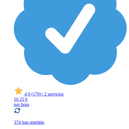
4,9
(170)
|
2 servicios
10
25 €
por hora
374 han repetido