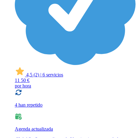
4,5
(2)
|
6 servicios
11
50 €
por hora
4 han repetido
Agenda actualizada