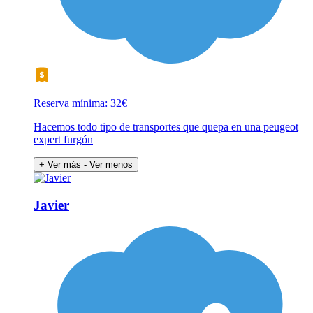
Reserva mínima: 32€
Hacemos todo tipo de transportes que quepa en una peugeot
expert furgón
+ Ver más
- Ver menos
Javier