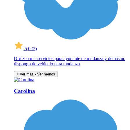
5,0
(2)
Ofrezco mis servicios para ayudante de mudanza y demás no
dispongo de vehículo para mudanza
+ Ver más
- Ver menos
Carolina