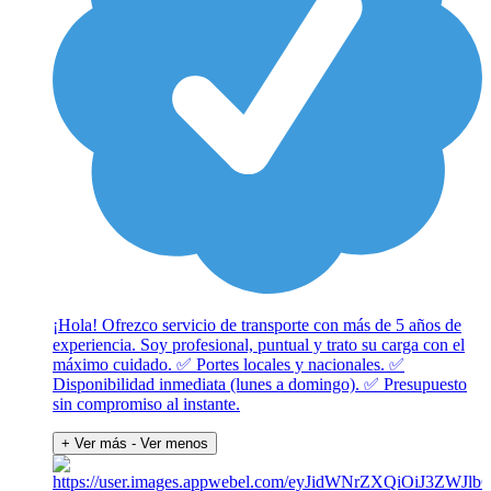
¡Hola! Ofrezco servicio de transporte con más de 5 años de
experiencia. Soy profesional, puntual y trato su carga con el
máximo cuidado. ✅ Portes locales y nacionales. ✅
Disponibilidad inmediata (lunes a domingo). ✅ Presupuesto
sin compromiso al instante.
+ Ver más
- Ver menos