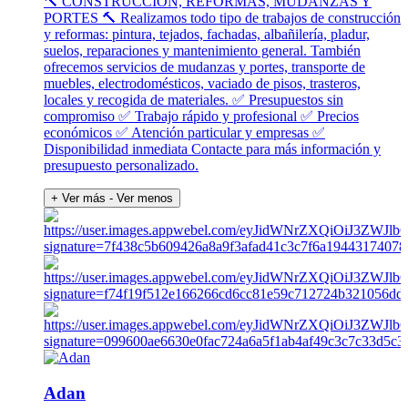
🔨 CONSTRUCCIÓN, REFORMAS, MUDANZAS Y
PORTES 🔨 Realizamos todo tipo de trabajos de construcción
y reformas: pintura, tejados, fachadas, albañilería, pladur,
suelos, reparaciones y mantenimiento general. También
ofrecemos servicios de mudanzas y portes, transporte de
muebles, electrodomésticos, vaciado de pisos, trasteros,
locales y recogida de materiales. ✅ Presupuestos sin
compromiso ✅ Trabajo rápido y profesional ✅ Precios
económicos ✅ Atención particular y empresas ✅
Disponibilidad inmediata Contacte para más información y
presupuesto personalizado.
+ Ver más
- Ver menos
Adan