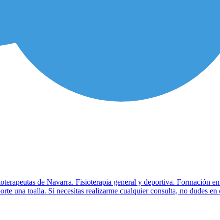
ioterapeutas de Navarra. Fisioterapia general y deportiva. Formación e
orte una toalla. Si necesitas realizarme cualquier consulta, no dudes en 