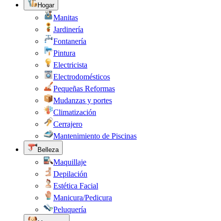
Hogar
Manitas
Jardinería
Fontanería
Pintura
Electricista
Electrodomésticos
Pequeñas Reformas
Mudanzas y portes
Climatización
Cerrajero
Mantenimiento de Piscinas
Belleza
Maquillaje
Depilación
Estética Facial
Manicura/Pedicura
Peluquería