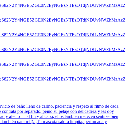
icio de baño lleno de cariño, paciencia y respeto al ritmo de cada
 contrata por separado, peino su pelaje con delicadeza y les doy
ad y afecto — al fin y al cabo, ellos también merecen sentirse bien
y también para mí!). ¡Tu mascota saldrá limpita, perfumada y