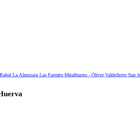
 Rabal
La Almozara
Las Fuentes
Miralbueno - Óliver Valdefierro
San J
 Huerva