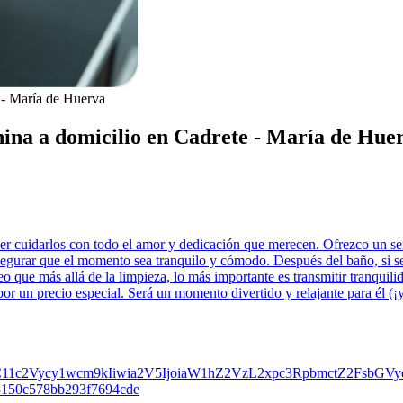
 - María de Huerva
nina a domicilio en Cadrete - María de Hue
 cuidarlos con todo el amor y dedicación que merecen. Ofrezco un serv
segurar que el momento sea tranquilo y cómodo. Después del baño, si se
 que más allá de la limpieza, lo más importante es transmitir tranquilid
or un precio especial. Será un momento divertido y relajante para él (¡