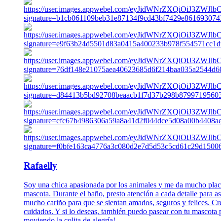
Rafaelly
Soy una chica apasionada por los animales y me da mucho placer
mascota. Durante el baño, presto atención a cada detalle para a
mucho cariño para que se sientan amados, seguros y felices. Creo
cuidados. Y si lo deseas, también puedo pasear con tu mascota p
moviendo la colita de alegría!