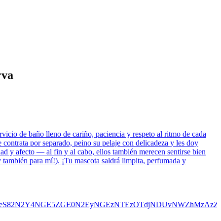
rva
icio de baño lleno de cariño, paciencia y respeto al ritmo de cada
 contrata por separado, peino su pelaje con delicadeza y les doy
ad y afecto — al fin y al cabo, ellos también merecen sentirse bien
y también para mí!). ¡Tu mascota saldrá limpita, perfumada y