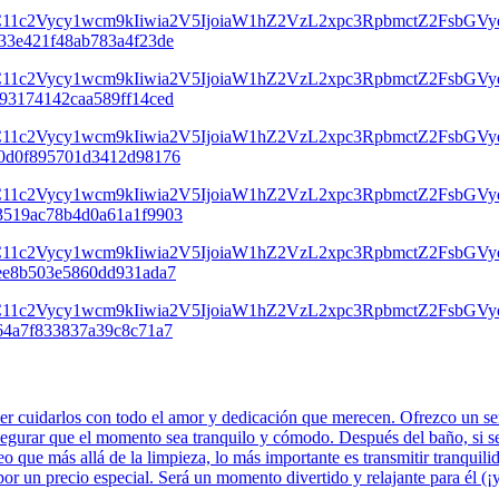
 cuidarlos con todo el amor y dedicación que merecen. Ofrezco un serv
segurar que el momento sea tranquilo y cómodo. Después del baño, si se
 que más allá de la limpieza, lo más importante es transmitir tranquilid
or un precio especial. Será un momento divertido y relajante para él (¡