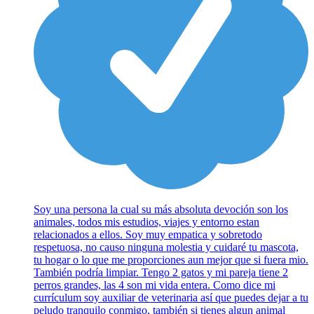
Soy una persona la cual su más absoluta devoción son los
animales, todos mis estudios, viajes y entorno estan
relacionados a ellos. Soy muy empatica y sobretodo
respetuosa, no causo ninguna molestia y cuidaré tu mascota,
tu hogar o lo que me proporciones aun mejor que si fuera mio.
También podría limpiar. Tengo 2 gatos y mi pareja tiene 2
perros grandes, las 4 son mi vida entera. Como dice mi
currículum soy auxiliar de veterinaria así que puedes dejar a tu
peludo tranquilo conmigo, también si tienes algun animal