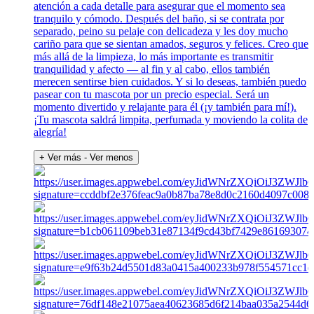
atención a cada detalle para asegurar que el momento sea
tranquilo y cómodo. Después del baño, si se contrata por
separado, peino su pelaje con delicadeza y les doy mucho
cariño para que se sientan amados, seguros y felices. Creo que
más allá de la limpieza, lo más importante es transmitir
tranquilidad y afecto — al fin y al cabo, ellos también
merecen sentirse bien cuidados. Y si lo deseas, también puedo
pasear con tu mascota por un precio especial. Será un
momento divertido y relajante para él (¡y también para mí!).
¡Tu mascota saldrá limpita, perfumada y moviendo la colita de
alegría!
+ Ver más
- Ver menos