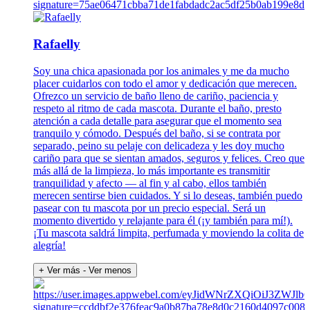
Rafaelly
Soy una chica apasionada por los animales y me da mucho
placer cuidarlos con todo el amor y dedicación que merecen.
Ofrezco un servicio de baño lleno de cariño, paciencia y
respeto al ritmo de cada mascota. Durante el baño, presto
atención a cada detalle para asegurar que el momento sea
tranquilo y cómodo. Después del baño, si se contrata por
separado, peino su pelaje con delicadeza y les doy mucho
cariño para que se sientan amados, seguros y felices. Creo que
más allá de la limpieza, lo más importante es transmitir
tranquilidad y afecto — al fin y al cabo, ellos también
merecen sentirse bien cuidados. Y si lo deseas, también puedo
pasear con tu mascota por un precio especial. Será un
momento divertido y relajante para él (¡y también para mí!).
¡Tu mascota saldrá limpita, perfumada y moviendo la colita de
alegría!
+ Ver más
- Ver menos