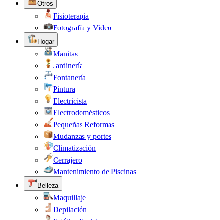
Otros
Fisioterapia
Fotografía y Video
Hogar
Manitas
Jardinería
Fontanería
Pintura
Electricista
Electrodomésticos
Pequeñas Reformas
Mudanzas y portes
Climatización
Cerrajero
Mantenimiento de Piscinas
Belleza
Maquillaje
Depilación