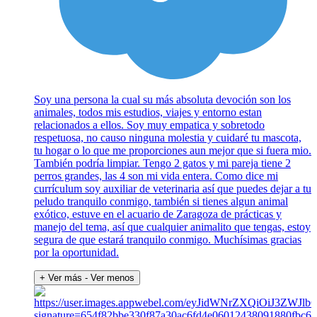
Soy una persona la cual su más absoluta devoción son los
animales, todos mis estudios, viajes y entorno estan
relacionados a ellos. Soy muy empatica y sobretodo
respetuosa, no causo ninguna molestia y cuidaré tu mascota,
tu hogar o lo que me proporciones aun mejor que si fuera mio.
También podría limpiar. Tengo 2 gatos y mi pareja tiene 2
perros grandes, las 4 son mi vida entera. Como dice mi
currículum soy auxiliar de veterinaria así que puedes dejar a tu
peludo tranquilo conmigo, también si tienes algun animal
exótico, estuve en el acuario de Zaragoza de prácticas y
manejo del tema, así que cualquier animalito que tengas, estoy
segura de que estará tranquilo conmigo. Muchísimas gracias
por la oportunidad.
+ Ver más
- Ver menos