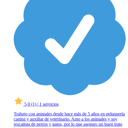
5,0
(1)
|
1 servicios
Trabajo con animales desde hace más de 5 años en peluquería
canina y auxiliar de veterinario. Amo a los animales y soy
rescatista de perros y gatos, por lo que aseguro un buen trato