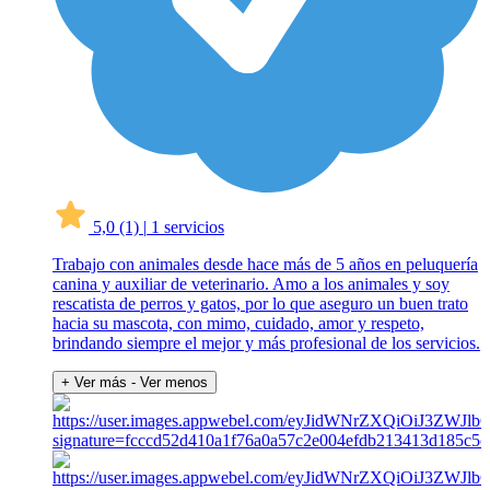
5,0
(1)
|
1 servicios
Trabajo con animales desde hace más de 5 años en peluquería
canina y auxiliar de veterinario. Amo a los animales y soy
rescatista de perros y gatos, por lo que aseguro un buen trato
hacia su mascota, con mimo, cuidado, amor y respeto,
brindando siempre el mejor y más profesional de los servicios.
+ Ver más
- Ver menos