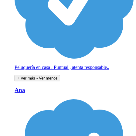
Peluquería en casa . Puntual , atenta responsable..
+ Ver más
- Ver menos
Ana