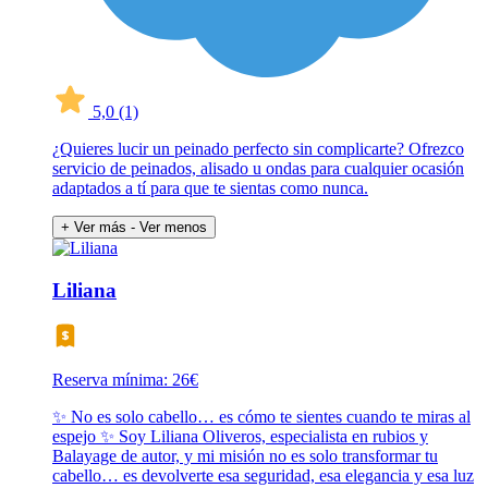
5,0
(1)
¿Quieres lucir un peinado perfecto sin complicarte? Ofrezco
servicio de peinados, alisado u ondas para cualquier ocasión
adaptados a tí para que te sientas como nunca.
+ Ver más
- Ver menos
Liliana
Reserva mínima: 26€
✨ No es solo cabello… es cómo te sientes cuando te miras al
espejo ✨ Soy Liliana Oliveros, especialista en rubios y
Balayage de autor, y mi misión no es solo transformar tu
cabello… es devolverte esa seguridad, esa elegancia y esa luz