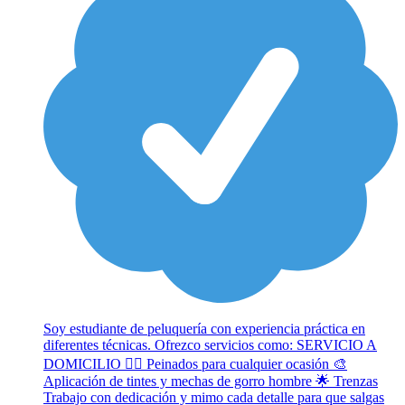
Soy estudiante de peluquería con experiencia práctica en
diferentes técnicas. Ofrezco servicios como: SERVICIO A
DOMICILIO 💇‍♀️ Peinados para cualquier ocasión 🎨
Aplicación de tintes y mechas de gorro hombre 🌟 Trenzas
Trabajo con dedicación y mimo cada detalle para que salgas