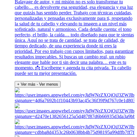
Balayage de autor, y mi misión no es solo transformar tu
cabello… es devolverte esa seguridad, esa elegancia y esa luz
que quizás has sentido perder. Trabajo con técnicas cuidadas,
personalizadas y pensadas exclusivamente para ti, respetando
la salud de tu cabello y elevando tu imagen a un nivel más
sofisticado, natural y armonioso. Cada detalle cuenta: el tono
perfecto, el brillo, la caída… todo diseñado para que te sientas
única. Aquí no se trata de cantidad, se trata de calidad, de
tiempo dedicado, de una experiencia donde tú eres la
prioridad. Por eso trabajo con cupos limitados, para garantizar
resultados impecables. Si buscas un cambio real, un rubio
elegante que hable por ti sin decir una palabra… este es tu
momento. 📩 Escríbeme y agenda tu cita privada. Tu cabello
puede ser tu mejor presentación.
+ Ver más
- Ver menos