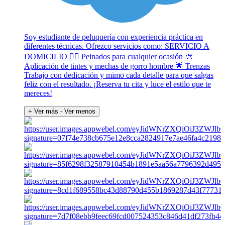
Soy estudiante de peluquería con experiencia práctica en
diferentes técnicas. Ofrezco servicios como: SERVICIO A
DOMICILIO 💇‍♀️ Peinados para cualquier ocasión 🎨
Aplicación de tintes y mechas de gorro hombre 🌟 Trenzas
Trabajo con dedicación y mimo cada detalle para que salgas
feliz con el resultado. ¡Reserva tu cita y luce el estilo que te
mereces!
+ Ver más
- Ver menos