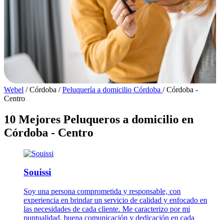
Webel
/
Córdoba
/
Peluquería a domicilio Córdoba
/
Córdoba -
Centro
10 Mejores Peluqueros a domicilio en
Córdoba - Centro
Souissi
Soy una persona comprometida y responsable, con
experiencia en brindar un servicio de calidad y enfocado en
las necesidades de cada cliente. Me caracterizo por mi
puntualidad, buena comunicación y dedicación en cada