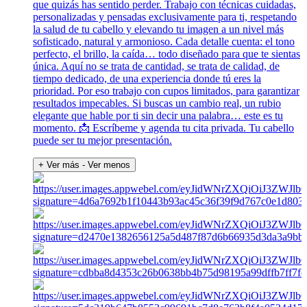
que quizás has sentido perder. Trabajo con técnicas cuidadas,
personalizadas y pensadas exclusivamente para ti, respetando
la salud de tu cabello y elevando tu imagen a un nivel más
sofisticado, natural y armonioso. Cada detalle cuenta: el tono
perfecto, el brillo, la caída… todo diseñado para que te sientas
única. Aquí no se trata de cantidad, se trata de calidad, de
tiempo dedicado, de una experiencia donde tú eres la
prioridad. Por eso trabajo con cupos limitados, para garantizar
resultados impecables. Si buscas un cambio real, un rubio
elegante que hable por ti sin decir una palabra… este es tu
momento. 📩 Escríbeme y agenda tu cita privada. Tu cabello
puede ser tu mejor presentación.
+ Ver más
- Ver menos