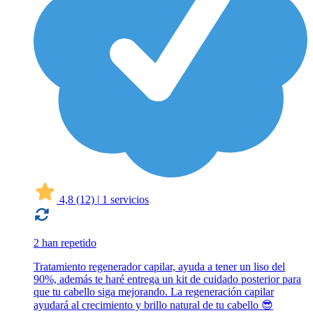
4,8
(12)
|
1 servicios
2 han repetido
Tratamiento regenerador capilar, ayuda a tener un liso del
90%, además te haré entrega un kit de cuidado posterior para
que tu cabello siga mejorando. La regeneración capilar
ayudará al crecimiento y brillo natural de tu cabello 😎