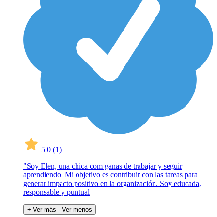
5,0
(1)
"Soy Elen, una chica com ganas de trabajar y seguir
aprendiendo. Mi objetivo es contribuir con las tareas para
generar impacto positivo en la organización. Soy educada,
responsable y puntual
+ Ver más
- Ver menos