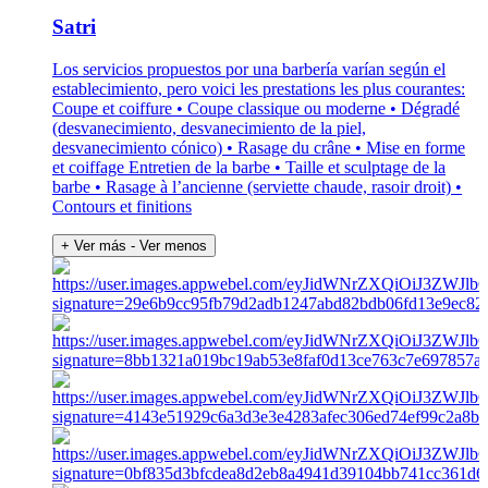
Satri
Los servicios propuestos por una barbería varían según el
establecimiento, pero voici les prestations les plus courantes:
Coupe et coiffure • Coupe classique ou moderne • Dégradé
(desvanecimiento, desvanecimiento de la piel,
desvanecimiento cónico) • Rasage du crâne • Mise en forme
et coiffage Entretien de la barbe • Taille et sculptage de la
barbe • Rasage à l’ancienne (serviette chaude, rasoir droit) •
Contours et finitions
+ Ver más
- Ver menos