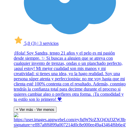
5,0
(3)
|
3 servicios
¡Hola! Soy Sandra, tengo 21 años y el pelo es mi pasión
desde siempre. ✨ Si buscas a alguien que se atreva con
cualquier invento de trenzas, ondas o un planchado perfecto,
¡aquí estoy! Mi mejor cualidad son mis manos y mi
creatividad: si tienes una idea, yo la hago realidad. Soy una
persona súper atenta y perfeccionista: no me voy hasta que mi
clienta esté 100% contenta con el resultado. Además, conmigo
tendrás la confianza total para decirme durante el proceso si
quieres cambiar algo o prefieres otra forma. ¡Tu comodidad y
tu estilo son lo primero! 💖
+ Ver más
- Ver menos