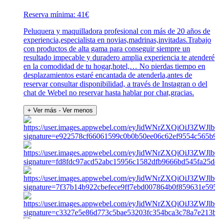
Reserva mínima: 41€
Peluquera y maquilladora profesional con más de 20 años de
experiencia,especialista en novias,madrinas,invitadas.Trabajo
con productos de alta gama para conseguir siempre un
resultado impecable y duradero amplia experiencia te atenderé
en la comodidad de tu hogar,hotel,… No pierdas tiempo en
desplazamientos estaré encantada de atenderla,antes de
reservar consultar disponibilidad, a través de Instagran o del
chat de Webel no reservar hasta hablar por chat,gracias.
+ Ver más
- Ver menos