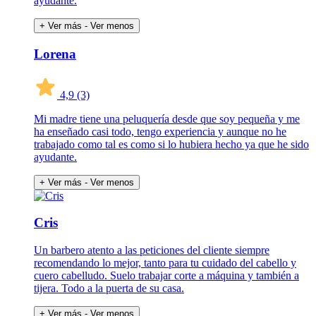
ayudante.
+ Ver más
- Ver menos
Lorena
4,9
(3)
Mi madre tiene una peluquería desde que soy pequeña y me
ha enseñado casi todo, tengo experiencia y aunque no he
trabajado como tal es como si lo hubiera hecho ya que he sido
ayudante.
+ Ver más
- Ver menos
Cris
Un barbero atento a las peticiones del cliente siempre
recomendando lo mejor, tanto para tu cuidado del cabello y
cuero cabelludo. Suelo trabajar corte a máquina y también a
tijera. Todo a la puerta de su casa.
+ Ver más
- Ver menos