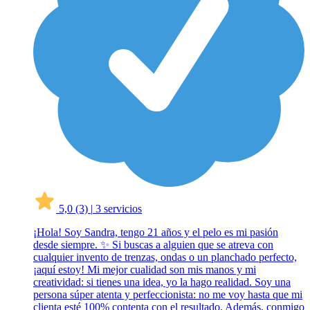
5,0
(3)
|
3 servicios
¡Hola! Soy Sandra, tengo 21 años y el pelo es mi pasión
desde siempre. ✨ Si buscas a alguien que se atreva con
cualquier invento de trenzas, ondas o un planchado perfecto,
¡aquí estoy! Mi mejor cualidad son mis manos y mi
creatividad: si tienes una idea, yo la hago realidad. Soy una
persona súper atenta y perfeccionista: no me voy hasta que mi
clienta esté 100% contenta con el resultado. Además, conmigo