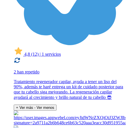
4,8
(12)
|
1 servicios
2 han repetido
Tratamiento regenerador capilar, ayuda a tener un liso del
90%, además te haré entrega un kit de cuidado posterior para
que tu cabello siga mejorando. La regeneración capilar
ayudará al crecimiento y brillo natural de tu cabello 😎
+ Ver más
- Ver menos