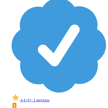
4,4
(2)
|
2 servicios