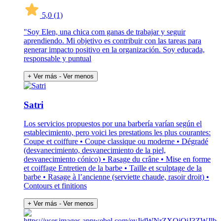
5,0
(1)
"Soy Elen, una chica com ganas de trabajar y seguir
aprendiendo. Mi objetivo es contribuir con las tareas para
generar impacto positivo en la organización. Soy educada,
responsable y puntual
+ Ver más
- Ver menos
Satri
Los servicios propuestos por una barbería varían según el
establecimiento, pero voici les prestations les plus courantes:
Coupe et coiffure • Coupe classique ou moderne • Dégradé
(desvanecimiento, desvanecimiento de la piel,
desvanecimiento cónico) • Rasage du crâne • Mise en forme
et coiffage Entretien de la barbe • Taille et sculptage de la
barbe • Rasage à l’ancienne (serviette chaude, rasoir droit) •
Contours et finitions
+ Ver más
- Ver menos