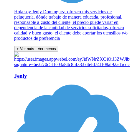
Hola soy Jenly Domínguez, ofrezco mis servicios de
peluquería, dónde trabajo de manera educada, profesional,
responsable a gusto del cliente, el precio puede variar en
dependencia de la cantidad de servicios solicitados, ofrezco
calidad y buen gusto, el cliente debe aportar los utensilios y/o
productos de preferencia
+ Ver más
- Ver menos
Jenly