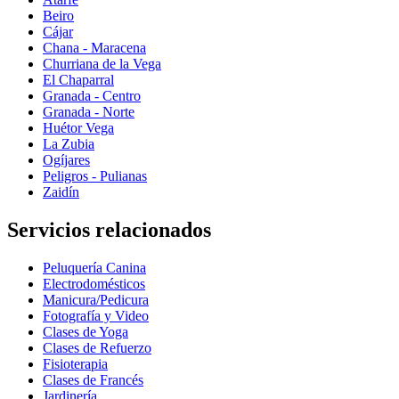
Beiro
Cájar
Chana - Maracena
Churriana de la Vega
El Chaparral
Granada - Centro
Granada - Norte
Huétor Vega
La Zubia
Ogíjares
Peligros - Pulianas
Zaidín
Servicios relacionados
Peluquería Canina
Electrodomésticos
Manicura/Pedicura
Fotografía y Video
Clases de Yoga
Clases de Refuerzo
Fisioterapia
Clases de Francés
Jardinería