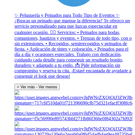
✨ Peluquería y Peinados para Todo Tipo de Eventos ✨
¿Buscas un peinado que marque la diferencia? Te ofrezco un
servicio personalizado para que luzcas espectacular en
cualquier ocasión. 💇‍♀️ Servicios: • Peinados para bodas,
comuniones, bautizos y eventos. • Trenzas de todo tipo, con o
sin extensiones. • Recogidos, semirrecogidos y peinados de
fiesta. • Aplicación de tintes y coloración. • Peinados para el
día a día y ocasiones especiales. Trabajo con dedicación,
cuidando cada detalle para conseguir un resultado bonito,
duradero y adaptado a tu estilo. 📩 Pide información sin
compromiso y reserva tu cita. ¡Estaré encantada de ayudarte a
conseguir el look que deseas!
+ Ver más
- Ver menos