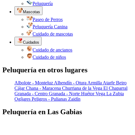
Peluquería
Mascotas
Paseo de Perros
Peluquería Canina
Cuidado de mascotas
Cuidados
Cuidado de ancianos
Cuidado de niños
Peluquería en otros lugares
Albolote - Monteluz
Alhendín - Otura
Armilla
Atarfe
Beiro
Cájar
Chana - Maracena
Churriana de la Vega
El Chaparral
Granada - Centro
Granada - Norte
Huétor Vega
La Zubia
Ogíjares
Peligros - Pulianas
Zaidín
Peluquería en Las Gabias