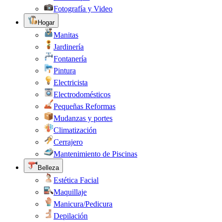
Fotografía y Video
Hogar
Manitas
Jardinería
Fontanería
Pintura
Electricista
Electrodomésticos
Pequeñas Reformas
Mudanzas y portes
Climatización
Cerrajero
Mantenimiento de Piscinas
Belleza
Estética Facial
Maquillaje
Manicura/Pedicura
Depilación