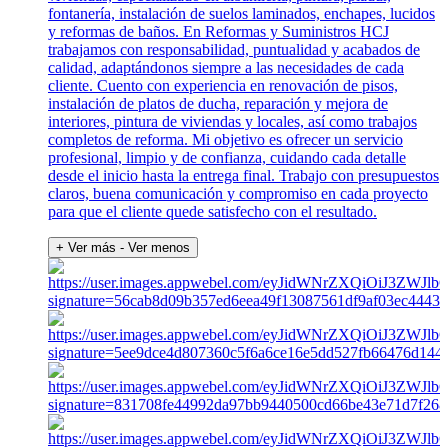
fontanería, instalación de suelos laminados, enchapes, lucidos
y reformas de baños. En Reformas y Suministros HCJ
trabajamos con responsabilidad, puntualidad y acabados de
calidad, adaptándonos siempre a las necesidades de cada
cliente. Cuento con experiencia en renovación de pisos,
instalación de platos de ducha, reparación y mejora de
interiores, pintura de viviendas y locales, así como trabajos
completos de reforma. Mi objetivo es ofrecer un servicio
profesional, limpio y de confianza, cuidando cada detalle
desde el inicio hasta la entrega final. Trabajo con presupuestos
claros, buena comunicación y compromiso en cada proyecto
para que el cliente quede satisfecho con el resultado.
+ Ver más
- Ver menos