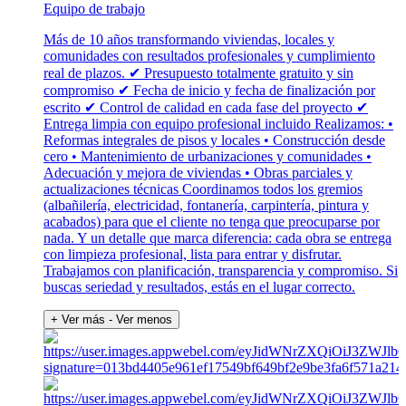
Equipo de trabajo
Más de 10 años transformando viviendas, locales y
comunidades con resultados profesionales y cumplimiento
real de plazos. ✔ Presupuesto totalmente gratuito y sin
compromiso ✔ Fecha de inicio y fecha de finalización por
escrito ✔ Control de calidad en cada fase del proyecto ✔
Entrega limpia con equipo profesional incluido Realizamos: •
Reformas integrales de pisos y locales • Construcción desde
cero • Mantenimiento de urbanizaciones y comunidades •
Adecuación y mejora de viviendas • Obras parciales y
actualizaciones técnicas Coordinamos todos los gremios
(albañilería, electricidad, fontanería, carpintería, pintura y
acabados) para que el cliente no tenga que preocuparse por
nada. Y un detalle que marca diferencia: cada obra se entrega
con limpieza profesional, lista para entrar y disfrutar.
Trabajamos con planificación, transparencia y compromiso. Si
buscas seriedad y resultados, estás en el lugar correcto.
+ Ver más
- Ver menos