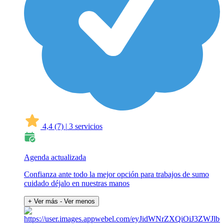
4,4
(7)
|
3 servicios
Agenda actualizada
Confianza ante todo la mejor opción para trabajos de sumo
cuidado déjalo en nuestras manos
+ Ver más
- Ver menos