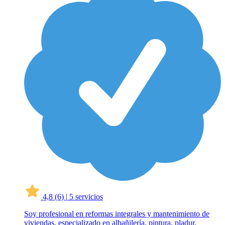
4,8
(6)
|
5 servicios
Soy profesional en reformas integrales y mantenimiento de
viviendas, especializado en albañilería, pintura, pladur,