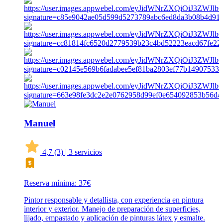
Manuel
4,7
(3)
|
3 servicios
Reserva mínima: 37€
Pintor responsable y detallista, con experiencia en pintura
interior y exterior. Manejo de preparación de superficies,
lijado, empastado y aplicación de pinturas látex y esmalte.