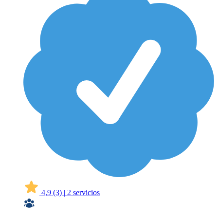
4,9
(3)
|
2 servicios