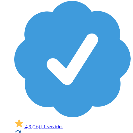
4,9
(16)
|
1 servicios