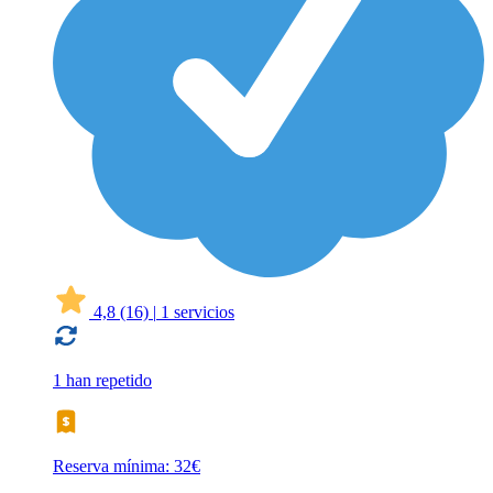
4,8
(16)
|
1 servicios
1 han repetido
Reserva mínima: 32€