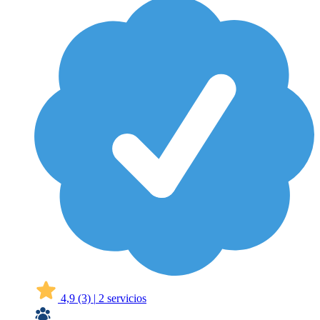
4,9
(3)
|
2 servicios