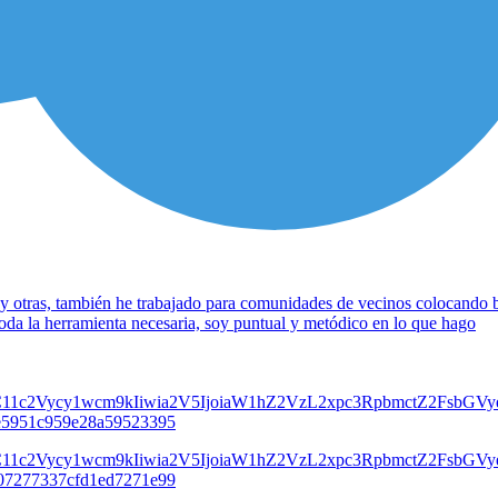
 y otras, también he trabajado para comunidades de vecinos colocando bu
oda la herramienta necesaria, soy puntual y metódico en lo que hago